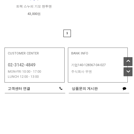
트랙 스누피 기모 맨투맨
43,000원
1
CUSTOMER CENTER
BANK INFO
02-3142-4849
기업140-128367-04-027
MON-FRI 10:00 - 17:00
주식회사 무엔
LUNCH 12:00 - 13:00
고객센터 연결
상품문의 게시판
이용안내
|
이용약관
|
개인정보취급방침
|
PC버젼
COMPANY:주식회사 무엔
|
CEO:
김철기
ADDRESS:서울시 영등포구 양평동4가 80번지 아이에스비즈타워2차 805호
BUSINESS LICENSE:166-88-02553
MALL ORDER LICENSE: 2022-서울영등포-2732호
TELL 02-3142-4849 / 개인정보처리책임자 문성혜