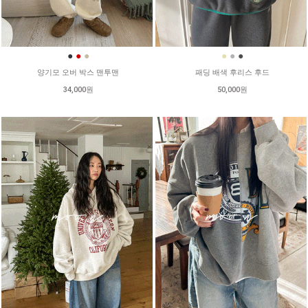
●
●
●
●
●
●
양기모 오버 박스 맨투맨
패딩 배색 후리스 후드
34,000원
50,000원