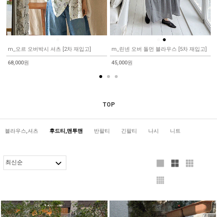
●
●
●
m_오르 오버박시 셔츠 [2차 재입고]
m_린넨 오버 돌먼 블라우스 [5차 재입고]
68,000원
45,000원
TOP
블라우스,셔츠
후드티,맨투맨
반팔티
긴팔티
나시
니트