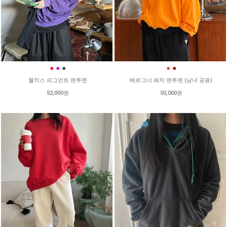
●
●
●
●
●
웰치스 피그먼트 맨투맨
베르그너 패치 맨투맨 (남녀 공용)
52,000원
50,000원