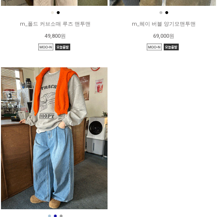
●
●
●
●
m_폴드 커브소매 루즈 맨투맨
m_헤이 버블 양기모맨투맨
49,800원
69,000원
●
●
●