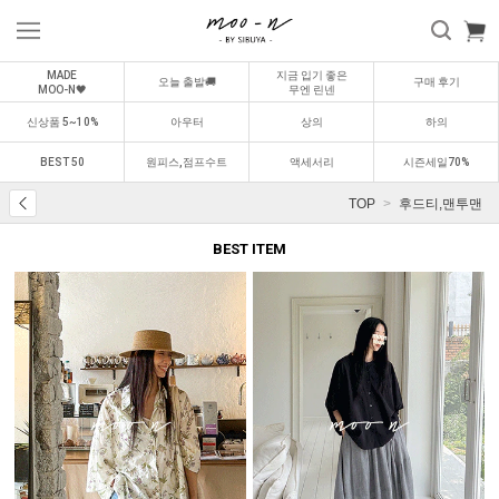
MADE
지금 입기 좋은
오늘 출발🚚
구매 후기
MOO-N🖤
무엔 린넨
신상품 5~10%
아우터
상의
하의
BEST 50
원피스,점프수트
액세서리
시즌세일70%
TOP
후드티,맨투맨
BEST ITEM
BEST
BEST
0
1
0
2