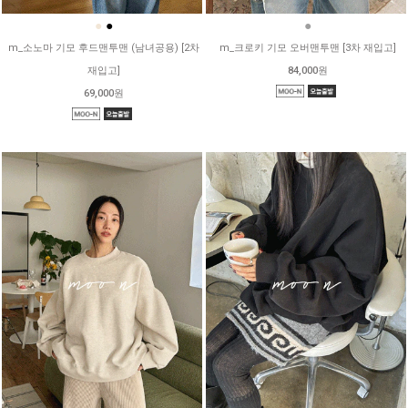
●
●
●
m_소노마 기모 후드맨투맨 (남녀공용) [2차
m_크로키 기모 오버맨투맨 [3차 재입고]
재입고]
84,000원
69,000원