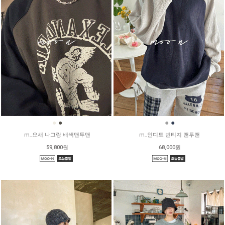
●
●
●
●
m_요새 나그랑 배색맨투맨
m_인디토 빈티지 맨투맨
59,800원
68,000원