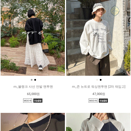
●
●
●
●
m_블랭크 사선 언발 맨투맨
m_존 뉴트로 워싱맨투맨 [2차 재입고]
65,000원
47,000원