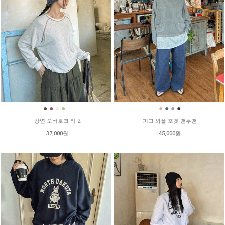
●
●
●
●
●
●
●
●
●
강연 오버로크 티 2
피그 와플 포켓 맨투맨
37,000원
45,000원