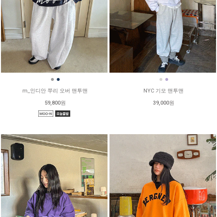
●
●
●
●
m_인디안 쭈리 오버 맨투맨
NYC 기모 맨투맨
59,800원
39,000원