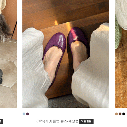
●
●
●
●
●
(30%)가넷 플랫 슈즈-새상품