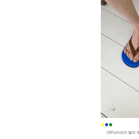
●
●
●
(50%)아오리 컬러 