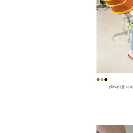
●
●
●
(50%)와플 메