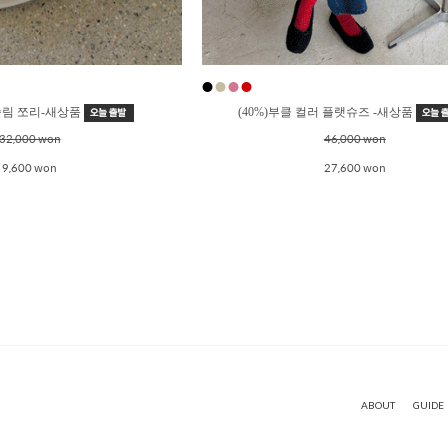
●
●
●
●
 슬림 쪼리-새상품
(40%)부클 컬러 플랫슈즈 -새상품
32,000 won
46,000 won
9,600 won
27,600 won
ABOUT
GUIDE