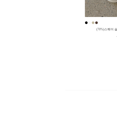
●
●
●
●
(70%)스퀘어