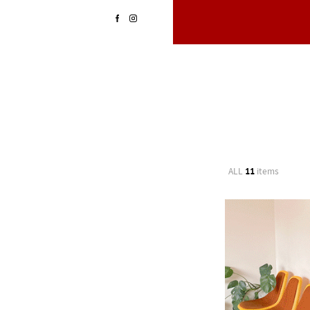
ALL
11
items