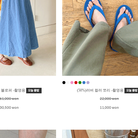
●
●
●
●
●
●
●
쉬 블로퍼 -촬영용
(50%)러버 컬러 쪼리 -촬영용
61,000 won
22,000 won
30,500 won
11,000 won