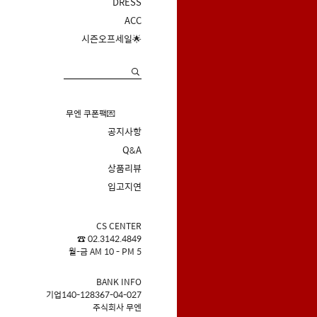
DRESS
ACC
시즌오프세일🌟
무엔 쿠폰팩💌
공지사항
Q&A
상품리뷰
입고지연
CS CENTER
☎ 02.3142.4849
월-금 AM 10 - PM 5
BANK INFO
기업140-128367-04-027
주식회사 무엔