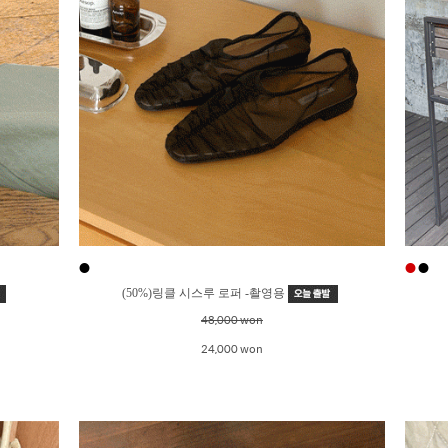
●
●
●
(50%)링클 시스루 로퍼 -촬영용
48,000 won
24,000 won