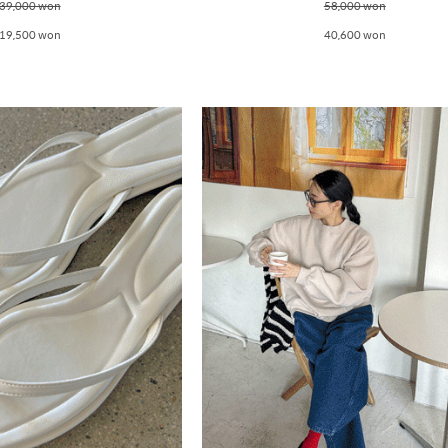
39,000 won
58,000 won
19,500 won
40,600 won