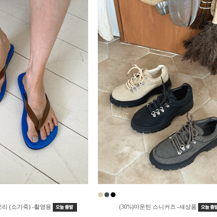
●
●
●
쪼리 (소가죽) -촬영용
(30%)마운틴 스니커즈 -새상품