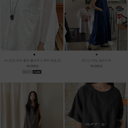
●
●
●
m_린넨 오버 돌먼 블라우스 [5차 재입고]
인디고 데님 점프수트
45,000원
59,000원