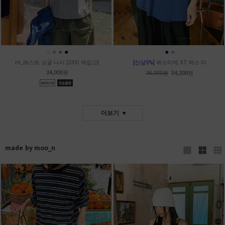
●
●
●
●
●
●
m_레스트 싱글 나시 [23차 재입고]
[신상5%]
뷔스티에 ST 박스 티
24,000원
36,000원
34,200원
더보기
made by moo_n