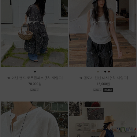
●
●
●
●
●
m_아난 밴드 로우원피스 [3차 재입고]
m_멘도사 린넨 나시 [4차 재입고]
78,000원
18,000원