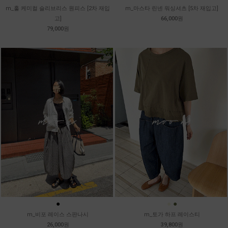
m_훌 케미컬 슬리브리스 원피스 [2차 재입
m_마스타 린넨 워싱셔츠 [5차 재입고]
고]
66,000원
79,000원
●
●
●
m_비포 레이스 스판나시
m_토가 하프 레이스티
26,000원
39,800원