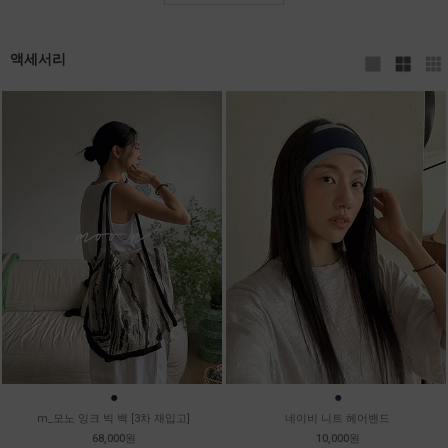
액세서리
●
●
m_모노 잉크 빅 백 [3차 재입고]
네이비 니트 헤어밴드
68,000원
10,000원