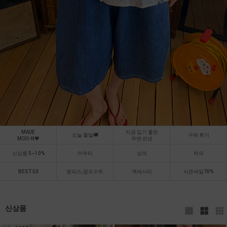
MADE
지금 입기 좋은
오늘 출발🚚
구매 후기
MOO-N🖤
무엔 린넨
신상품 5~10%
아우터
상의
하의
BEST 50
원피스,점프수트
액세서리
시즌세일70%
신상품