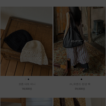
●
●
●
●
코튼 네트 비니
m_위켄드 린넨 백
18,000원
59,000원