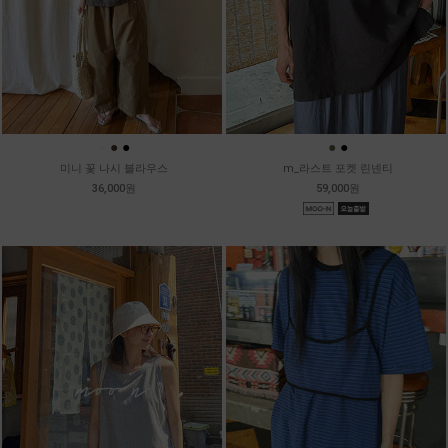
●
●
●
●
●
미니 꽃 나시 블라우스
m_라스트 포켓 린넨티
36,000원
59,000원