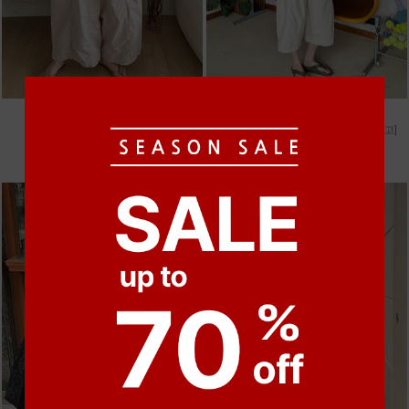
●
●
●
●
m_비휴 체크 박시셔츠
m_헤세드 스티치 데님팬츠 [4차 재입고]
52,000원
87,000원