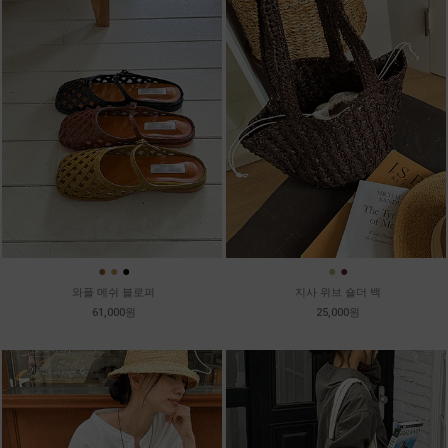
●
●
●
●
●
와플 메쉬 블로퍼
지사 위브 숄더 백
61,000원
25,000원