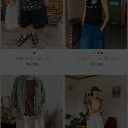
●
●
●
●
●
●
m_베를린 배색티 [2차 재입고]
m_프시케 린넨 나시 [7차 재입고]
39,800원
19,000원