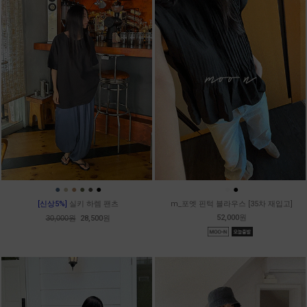
●
●
●
●
●
●
●
●
[신상5%]
실키 하렘 팬츠
m_포엣 핀턱 블라우스 [35차 재입고]
52,000원
30,000원
28,500원