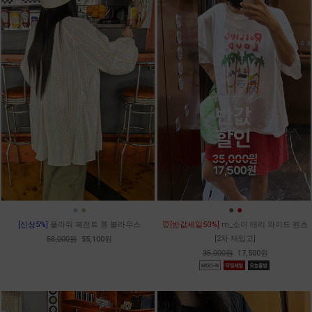
●
●
●
●
[신상5%]
플라워 페전트 롱 블라우스
⏰[반값세일50%]
m_소이 테리 와이드 팬츠
[2차 재입고]
58,000원
55,100원
35,000원
17,500원