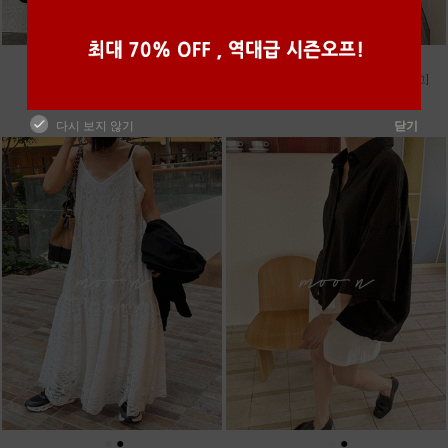
●
●
●
●
●
●
m_마무 린넨 나시 [4차 재입고]
m_밴프 핀턱 린넨스커트 [3차 재입고]
28,000원
98,000원
다시 보지 않기
닫기
●
●
●
●