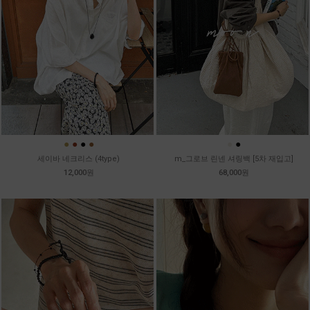
●
●
●
●
●
●
세이바 네크리스 (4type)
m_그로브 린넨 셔링백 [5차 재입고]
12,000원
68,000원