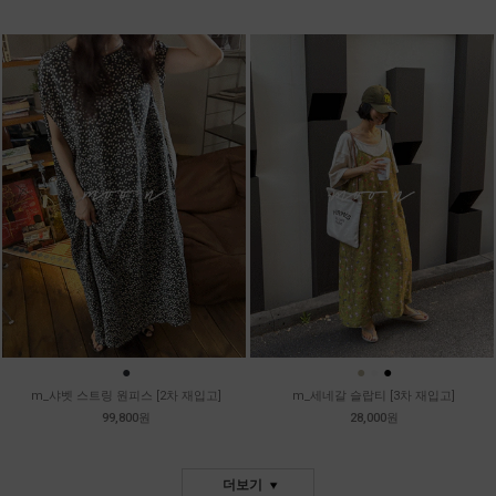
●
●
●
●
m_샤벳 스트링 원피스 [2차 재입고]
m_세네갈 슬랍티 [3차 재입고]
99,800원
28,000원
더보기