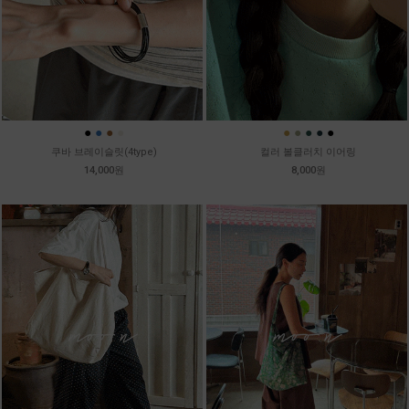
●
●
●
●
●
●
●
●
●
쿠바 브레이슬릿(4type)
컬러 볼클러치 이어링
14,000원
8,000원