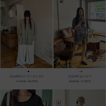
●
●
●
●
[신상5%]
레이 맥시 린넨 팬츠
[신상5%]
밀크 팜 티
47,000원
44,600원
29,000원
27,500원