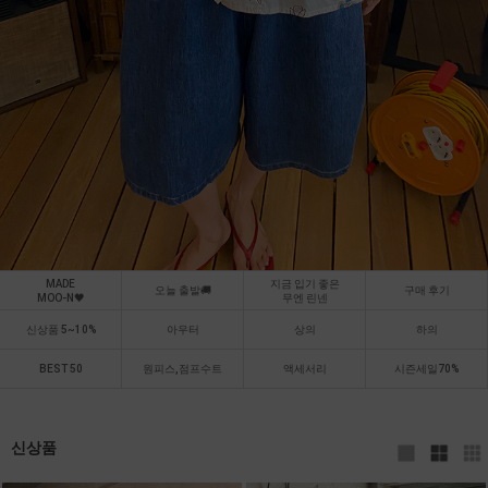
MADE
지금 입기 좋은
오늘 출발🚚
구매 후기
MOO-N🖤
무엔 린넨
신상품 5~10%
아우터
상의
하의
BEST 50
원피스,점프수트
액세서리
시즌세일70%
신상품