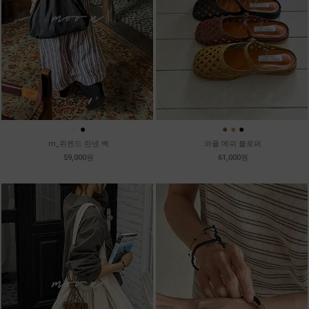
●
●
●
●
●
m_위켄드 린넨 백
와플 메쉬 블로퍼
59,000원
61,000원