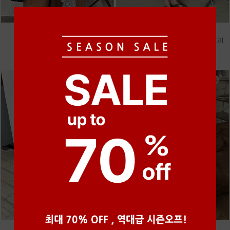
●
●
●
●
●
●
m_마무 린넨 나시 [4차 재입고]
m_헤세드 스티치 데님팬츠 [4차 재입고]
28,000원
87,000원
●
●
●