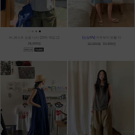
●
●
●
●
●
m_레스트 싱글 나시 [23차 재입고]
[신상5%]
카우보이 반팔 티
24,000원
32,000원
30,400원