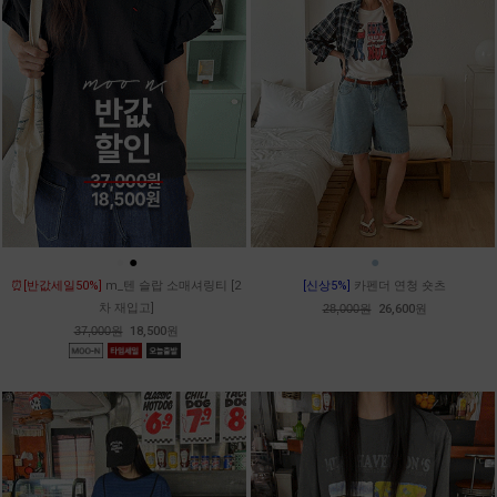
●
●
●
⏰[반값세일50%]
m_텐 슬랍 소매셔링티 [2
[신상5%]
카펜더 연청 숏츠
차 재입고]
28,000원
26,600원
37,000원
18,500원