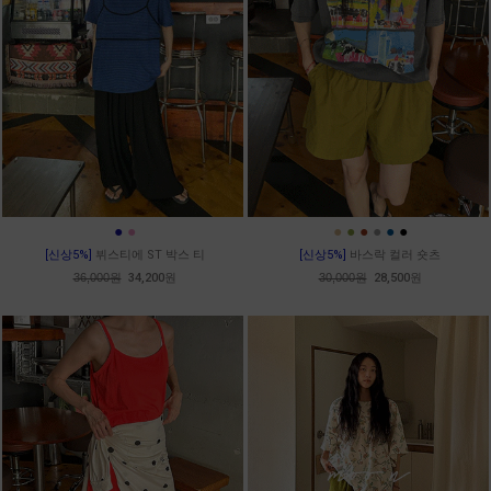
●
●
●
●
●
●
●
●
[신상5%]
뷔스티에 ST 박스 티
[신상5%]
바스락 컬러 숏츠
36,000원
34,200원
30,000원
28,500원