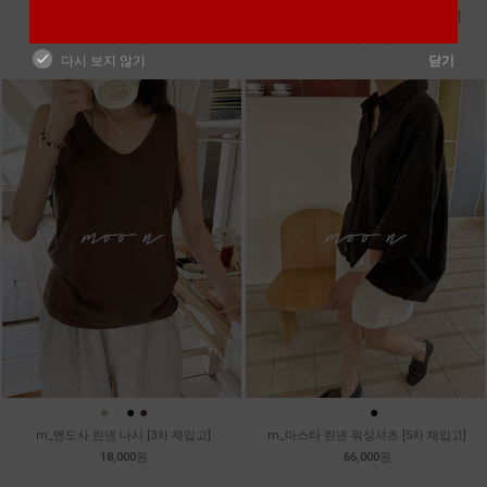
m_토가 하프 레이스티
m_샤벳 스트링 원피스 [2차 재입고]
39,800원
99,800원
다시 보지 않기
닫기
●
●
●
●
●
●
m_멘도사 린넨 나시 [3차 재입고]
m_마스타 린넨 워싱셔츠 [5차 재입고]
18,000원
66,000원