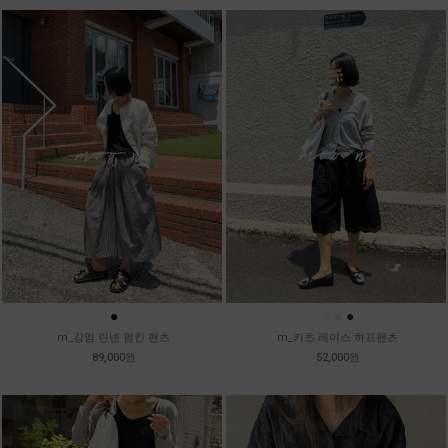
●
●
●
●
m_깅엄 린넨 펌킨 팬츠
m_키츠 레이스 하프팬츠
89,000원
52,000원