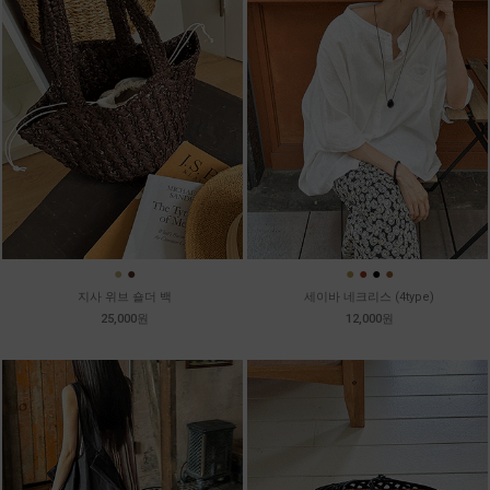
●
●
●
●
●
●
지사 위브 숄더 백
세이바 네크리스 (4type)
25,000원
12,000원