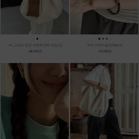
●
●
●
●
●
●
m_그로브 린넨 셔링백 [5차 재입고]
쿠바 브레이슬릿(4type)
68,000원
14,000원