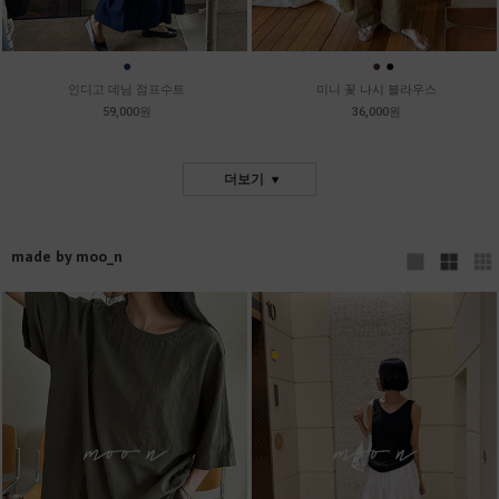
●
●
●
●
인디고 데님 점프수트
미니 꽃 나시 블라우스
59,000원
36,000원
더보기
made by moo_n