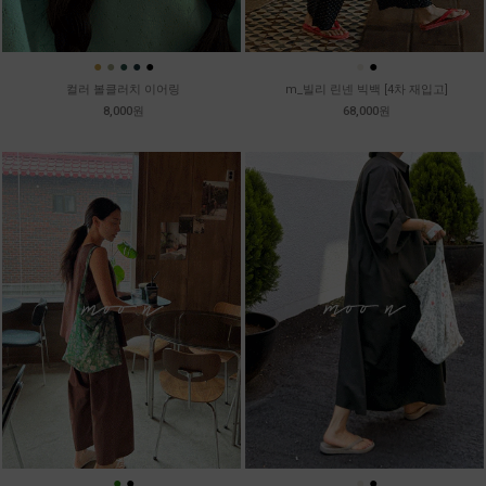
●
●
●
●
●
●
●
컬러 볼클러치 이어링
m_빌리 린넨 빅백 [4차 재입고]
8,000원
68,000원
●
●
●
●