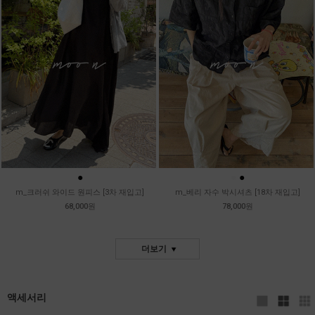
●
●
●
m_크러쉬 와이드 원피스 [3차 재입고]
m_베리 자수 박시셔츠 [18차 재입고]
68,000원
78,000원
더보기
액세서리