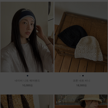
●
●
●
네이비 니트 헤어밴드
코튼 네트 비니
10,000원
18,000원