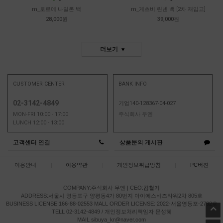
m_로로에 나일론 백
m_게츠비 린넨 백 [2차 재입고]
28,000원
39,000원
더보기
CUSTOMER CENTER
BANK INFO
02-3142-4849
기업140-128367-04-027
MON-FRI 10:00 - 17:00
주식회사 무엔
LUNCH 12:00 - 13:00
고객센터 연결
상품문의 게시판
이용안내
|
이용약관
|
개인정보취급방침
|
PC버젼
COMPANY:주식회사 무엔
|
CEO:
김철기
ADDRESS:서울시 영등포구 양평동4가 80번지 아이에스비즈타워2차 805호
BUSINESS LICENSE:166-88-02553
MALL ORDER LICENSE: 2022-서울영등포-2732호
TELL 02-3142-4849 / 개인정보처리책임자 문성혜
MAIL sibuya_kr@naver.com