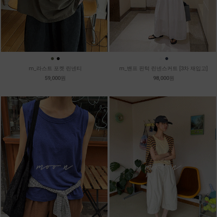
●
●
●
●
m_라스트 포켓 린넨티
m_밴프 핀턱 린넨스커트 [3차 재입고]
59,000원
98,000원