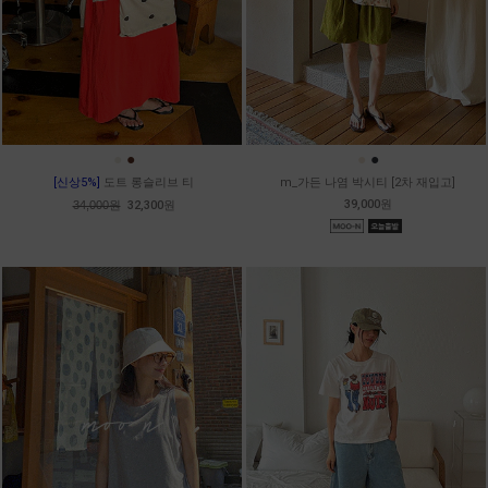
●
●
●
●
[신상5%]
도트 롱슬리브 티
m_가든 나염 박시티 [2차 재입고]
39,000원
34,000원
32,300원