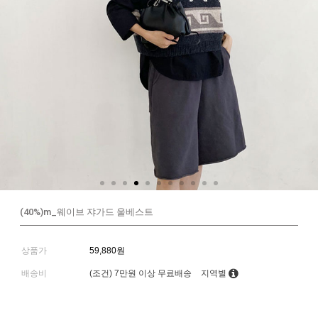
(40%)m_웨이브 쟈가드 울베스트
상품가
59,880원
배송비
(조건)
7만원 이상 무료배송
지역별