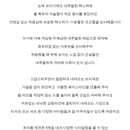
눈에 보이기에도 네추럴한 텍스쳐에
울 특유의 까슬함이 적은 원사를 찾았어요
안정감 있는 착용감에 보송한 텍스처가
기분좋은 포근함을 선사해줍니다
거기에 더해 적당한 두께감에 네추럴한 짜임으로 제작해
흐트러짐 없는 아웃핏을 선사해주며
착용했을 때 부해 보이는 느낌 없이 군살들만
내추럴하게 커버해 더욱더 손이 갑니다
고급스러우면서 깔끔하게 내려오는 브이넥은
거슬림 없이 편안하고
갸름한 페이스라인을 연출해 주며
팔 라인을 적당히 덮는 드롭 숄더라 팔뚝 군살도 커버해 주어요
여유있는 낙낙한 상동라인에 골반까지 내려오는 기장으로
티셔츠 또는 셔츠 등 다양한 아이템들과 잘 어우러질수 있도록 하였어요
초여름 제외한 4계절 내내 다양한 스타일링을 할 수 있는