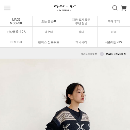
MADE
지금 입기 좋은
오늘 출발🚚
구매 후기
MOO-N🖤
무엔 린넨
신상품 5~10%
아우터
상의
하의
BEST 50
원피스,점프수트
액세서리
시즌세일70%
시즌오프세일🌟
MADE BY MOO-N