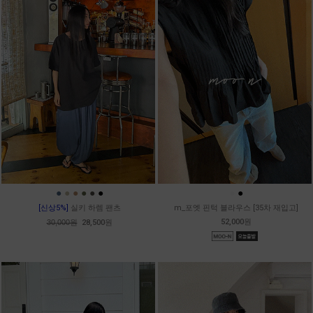
●
●
●
●
●
●
●
●
[신상5%]
실키 하렘 팬츠
m_포엣 핀턱 블라우스 [35차 재입고]
52,000원
30,000원
28,500원