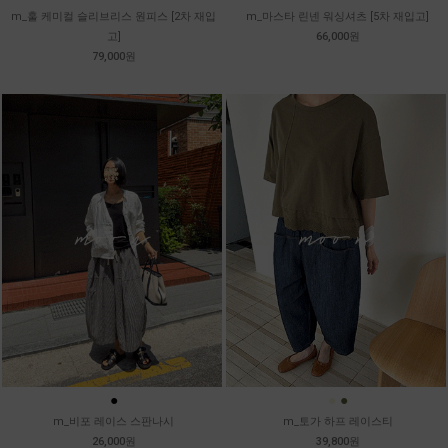
m_훌 케미컬 슬리브리스 원피스 [2차 재입
m_마스타 린넨 워싱셔츠 [5차 재입고]
고]
66,000원
79,000원
●
●
●
m_비포 레이스 스판나시
m_토가 하프 레이스티
26,000원
39,800원