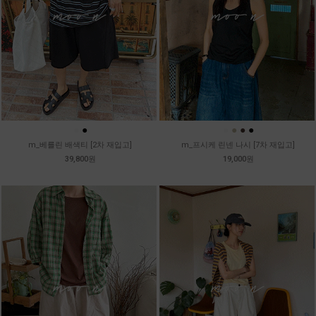
●
●
●
●
●
●
m_베를린 배색티 [2차 재입고]
m_프시케 린넨 나시 [7차 재입고]
39,800원
19,000원