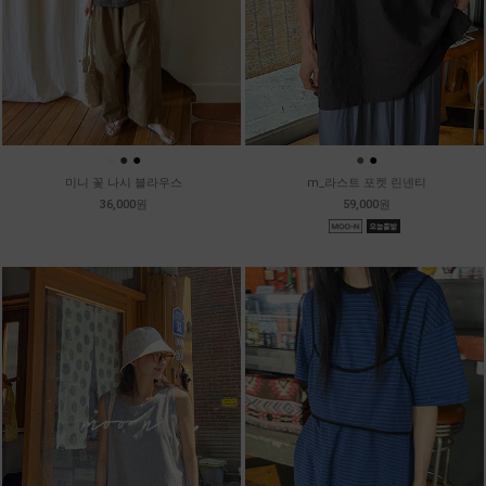
●
●
●
●
●
미니 꽃 나시 블라우스
m_라스트 포켓 린넨티
36,000원
59,000원