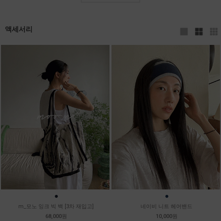
액세서리
●
●
m_모노 잉크 빅 백 [3차 재입고]
네이비 니트 헤어밴드
68,000원
10,000원