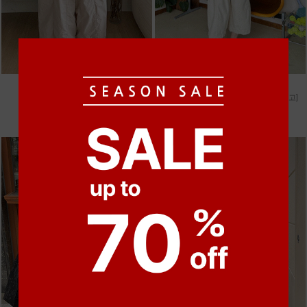
●
●
●
●
m_비휴 체크 박시셔츠
m_헤세드 스티치 데님팬츠 [4차 재입고]
52,000원
87,000원