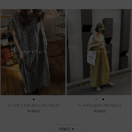
●
●
●
●
m_샤벳 스트링 원피스 [2차 재입고]
m_세네갈 슬랍티 [3차 재입고]
99,800원
28,000원
더보기