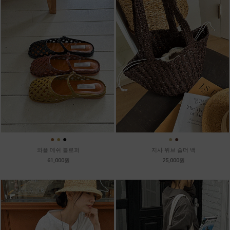
●
●
●
●
●
와플 메쉬 블로퍼
지사 위브 숄더 백
61,000원
25,000원