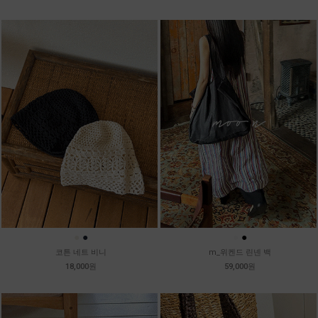
●
●
●
●
코튼 네트 비니
m_위켄드 린넨 백
18,000원
59,000원