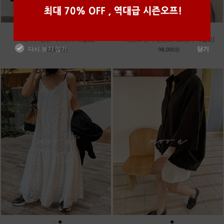
●
●
●
●
●
●
m_마무 린넨 나시 [4차 재입고]
m_밴프 핀턱 린넨스커트 [3차 재입고]
다시 보지 않기
닫기
28,000원
98,000원
●
●
●
●