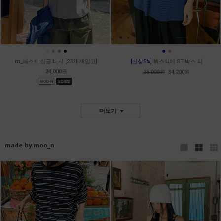
●
●
●
●
●
●
m_레스트 싱글 나시 [23차 재입고]
[신상5%]
뷔스티에 ST 박스 티
24,000원
36,000원
34,200원
더보기
made by moo_n