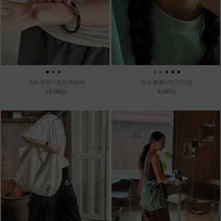
●
●
●
●
●
●
●
●
●
쿠바 브레이슬릿(4type)
컬러 볼클러치 이어링
14,000원
8,000원