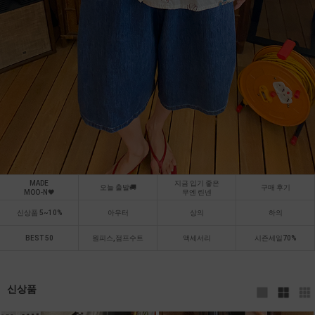
MADE
지금 입기 좋은
오늘 출발🚚
구매 후기
MOO-N🖤
무엔 린넨
신상품 5~10%
아우터
상의
하의
BEST 50
원피스,점프수트
액세서리
시즌세일70%
신상품