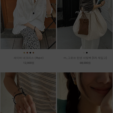
●
●
●
●
●
●
세이바 네크리스 (4type)
m_그로브 린넨 셔링백 [5차 재입고]
12,000원
68,000원