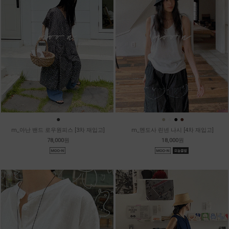
●
●
●
●
●
m_아난 밴드 로우원피스 [3차 재입고]
m_멘도사 린넨 나시 [4차 재입고]
78,000원
18,000원