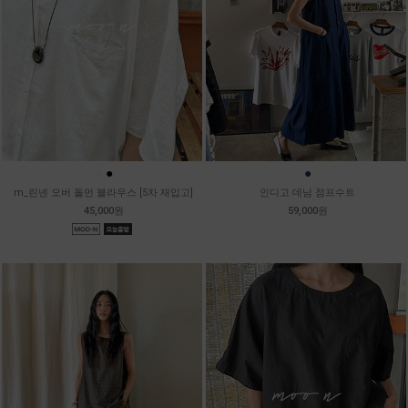
●
●
●
m_린넨 오버 돌먼 블라우스 [5차 재입고]
인디고 데님 점프수트
45,000원
59,000원