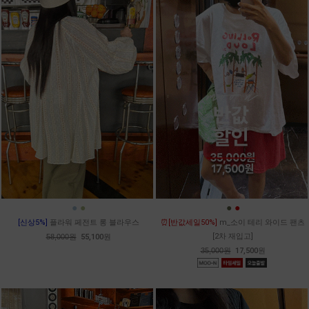
●
●
●
●
[신상5%]
플라워 페전트 롱 블라우스
⏰[반값세일50%]
m_소이 테리 와이드 팬츠
[2차 재입고]
58,000원
55,100원
35,000원
17,500원