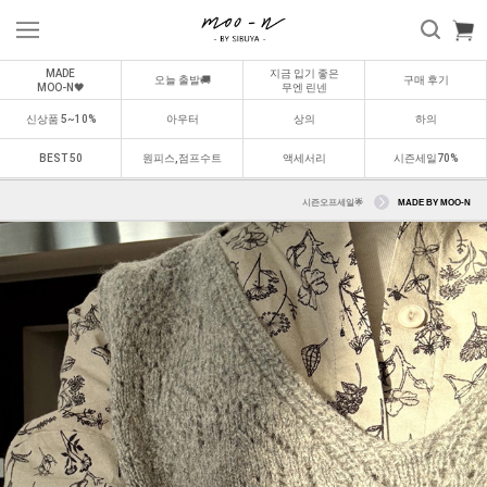
MADE
지금 입기 좋은
오늘 출발🚚
구매 후기
MOO-N🖤
무엔 린넨
신상품 5~10%
아우터
상의
하의
BEST 50
원피스,점프수트
액세서리
시즌세일70%
시즌오프세일🌟
MADE BY MOO-N