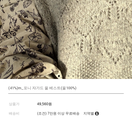
(41%)m_포니 쟈가드 울 베스트(울100%)
상품가
49,560원
배송비
(조건)
7만원 이상 무료배송
지역별