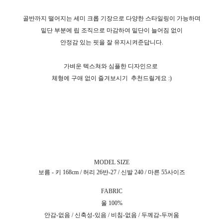
골반까지 떨어지는 세미 크롭 기장으로 다양한 스타일링이 가능하며
밑단 부분에 립 조직으로 마감하여 밑단이 늘어짐 없이
안정감 있는 핏을 잘 유지시켜준답니다.
가벼운 텍스쳐와 심플한 디자인으로
체형에 구애 없이 즐겨보시기
추천드릴게요 :)
MODEL SIZE
보름 - 키 168cm / 허리 26반-27 / 신발 240 / 마른 55사이즈
FABRIC
울 100%
안감-없음 / 신축성-있음 / 비침-없음 / 두께감-두꺼움