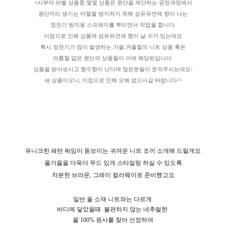
+시부야 라벨 상품중 몇몇 상품은 원단을 재단하는 공정과정에서
원단끼리 생기는 마찰을 방지하기 위해 섬유유연제 향이 나는
정전기 방지용 스프레이를 뿌리면서 작업을 합니다.
이점으로 인해 상품에 섬유유연제 향이 날 수가 있는데요
특시 정전기가 많이 발생하는 가을,겨울철의 니트 상품 혹은
여름철 얇은 원단의 상품들이 이에 해당된답니다.
상품을 받아보시고 향수향이 난다며 많은분들이 문의주시는데요-
새 상품이오니, 이점으로 인해 오해 없으시길 바랍니다^^
유니크한 패턴 짜임이 돋보이는 귀여운 니트 조끼 소개해 드릴게요
올가을을 더욱더 무드 있게 스타일링 하실 수 있도록
차분한 브라운, 그레이 컬러웨이로 준비했고요
일반 울 소재 니트와는 다르게
바디에 닿았을때
불편하지 않는 네추럴한
울 100% 원사를 찾아 선정하여