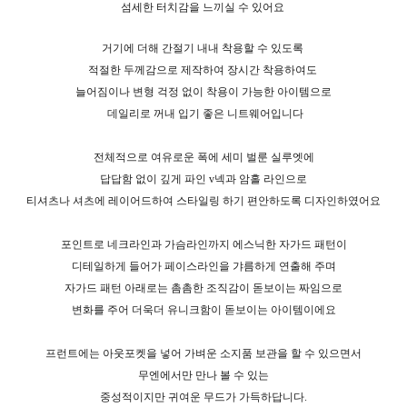
섬세한 터치감을 느끼실 수 있어요
거기에 더해 간절기 내내 착용할 수 있도록
적절한 두께감으로 제작하여
장시간 착용하여도
늘어짐이나 변형 걱정 없이 착용이 가능한 아이템으로
데일리로 꺼내 입기 좋은 니트웨어입니다
전체적으로 여유로운 폭에 세미 벌룬 실루엣에
답답함 없이 깊게 파인 v넥과 암홀 라인으로
티셔츠나 셔츠에 레이어드하여 스타일링 하기 편안하도록 디자인하였어요
포인트로 네크라인과 가슴라인까지 에스닉한 자가드 패턴이
디테일하게 들어가 페이스라인을 갸름하게 연출해 주며
자가드 패턴 아래로는 촘촘한 조직감이 돋보이는 짜임으로
변화를 주어 더욱더 유니크함이 돋보이는 아이템이에요
프런트에는 아웃포켓을 넣어 가벼운 소지품 보관을 할 수 있으면서
무엔에서만 만나 볼 수 있는
중성적이지만 귀여운 무드가 가득하답니다.