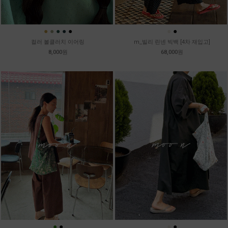
●
●
●
●
●
●
●
컬러 볼클러치 이어링
m_빌리 린넨 빅백 [4차 재입고]
8,000원
68,000원
●
●
●
●