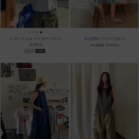
●
●
●
●
●
m_레스트 싱글 나시 [23차 재입고]
[신상5%]
카우보이 반팔 티
24,000원
32,000원
30,400원