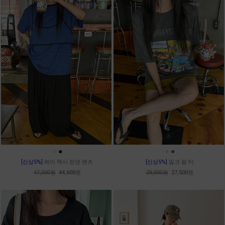
●
●
●
●
[신상5%]
레이 맥시 린넨 팬츠
[신상5%]
밀크 팜 티
47,000원
44,600원
29,000원
27,500원