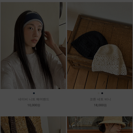
●
●
●
네이비 니트 헤어밴드
코튼 네트 비니
10,000원
18,000원