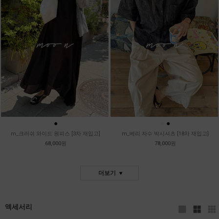
●
●
●
m_크러쉬 와이드 원피스 [3차 재입고]
m_베리 자수 박시셔츠 [18차 재입고]
68,000원
78,000원
더보기
액세서리