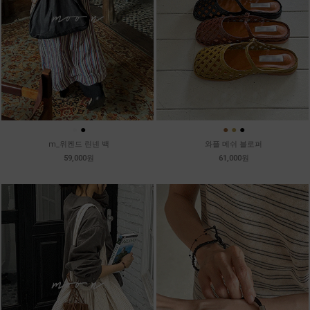
●
●
●
●
●
m_위켄드 린넨 백
와플 메쉬 블로퍼
59,000원
61,000원