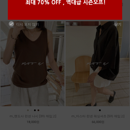
m_토가 하프 레이스티
m_샤벳 스트링 원피스 [2차 재입고]
39,800원
99,800원
다시 보지 않기
닫기
●
●
●
●
●
●
m_멘도사 린넨 나시 [3차 재입고]
m_마스타 린넨 워싱셔츠 [5차 재입고]
18,000원
66,000원