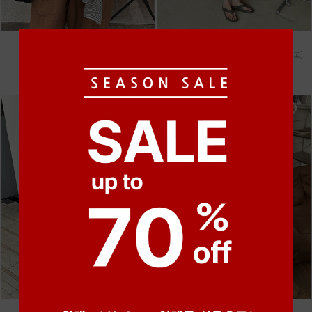
●
●
●
●
●
●
m_마무 린넨 나시 [4차 재입고]
m_헤세드 스티치 데님팬츠 [4차 재입고]
28,000원
87,000원
●
●
●