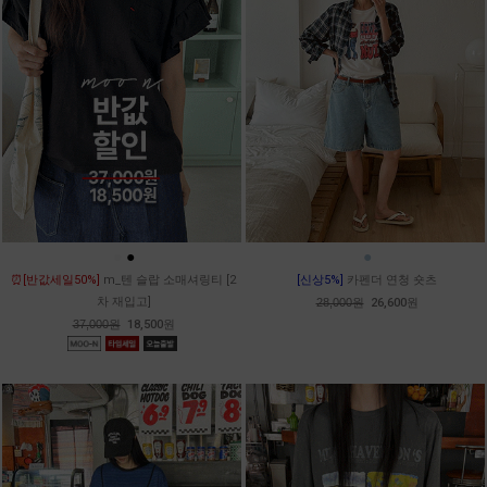
●
●
●
⏰[반값세일50%]
m_텐 슬랍 소매셔링티 [2
[신상5%]
카펜더 연청 숏츠
차 재입고]
28,000원
26,600원
37,000원
18,500원