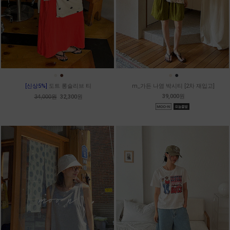
●
●
●
●
[신상5%]
도트 롱슬리브 티
m_가든 나염 박시티 [2차 재입고]
39,000원
34,000원
32,300원