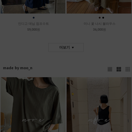
●
●
●
●
인디고 데님 점프수트
미니 꽃 나시 블라우스
59,000원
36,000원
더보기
made by moo_n