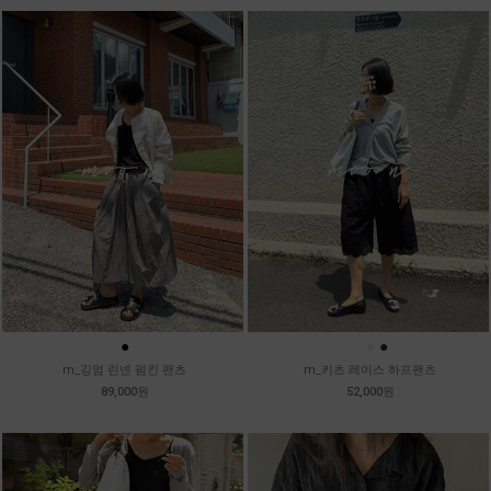
●
●
●
●
m_깅엄 린넨 펌킨 팬츠
m_키츠 레이스 하프팬츠
89,000원
52,000원