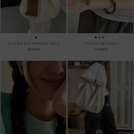
●
●
●
●
●
●
m_그로브 린넨 셔링백 [5차 재입고]
쿠바 브레이슬릿(4type)
68,000원
14,000원