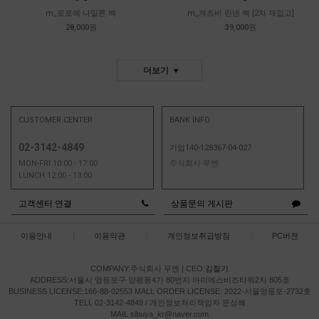
m_로로에 나일론 백
m_게츠비 린넨 백 [2차 재입고]
28,000원
39,000원
더보기
CUSTOMER CENTER
BANK INFO
02-3142-4849
기업140-128367-04-027
MON-FRI 10:00 - 17:00
주식회사 무엔
LUNCH 12:00 - 13:00
고객센터 연결
상품문의 게시판
이용안내
|
이용약관
|
개인정보취급방침
|
PC버젼
COMPANY:주식회사 무엔
|
CEO:
김철기
ADDRESS:서울시 영등포구 양평동4가 80번지 아이에스비즈타워2차 805호
BUSINESS LICENSE:166-88-02553
MALL ORDER LICENSE: 2022-서울영등포-2732호
TELL 02-3142-4849 / 개인정보처리책임자 문성혜
MAIL sibuya_kr@naver.com