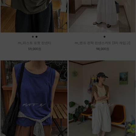
●
●
●
●
m_라스트 포켓 린넨티
m_밴프 핀턱 린넨스커트 [3차 재입고]
59,000원
98,000원