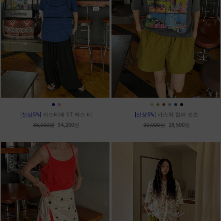
●
●
●
●
●
●
●
●
[신상5%]
뷔스티에 ST 박스 티
[신상5%]
바스락 컬러 숏츠
36,000원
34,200원
30,000원
28,500원