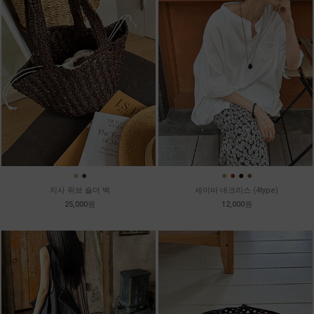
●
●
●
●
●
●
지사 위브 숄더 백
세이바 네크리스 (4type)
25,000원
12,000원