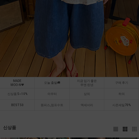
MADE
지금 입기 좋은
오늘 출발🚚
구매 후기
MOO-N🖤
무엔 린넨
신상품 5~10%
아우터
상의
하의
BEST 50
원피스,점프수트
액세서리
시즌세일70%
신상품