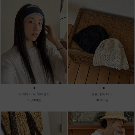
●
●
●
네이비 니트 헤어밴드
코튼 네트 비니
10,000원
18,000원