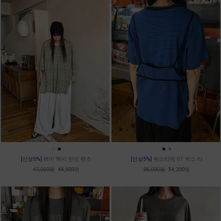
●
●
●
●
[신상5%]
레이 맥시 린넨 팬츠
[신상5%]
뷔스티에 ST 박스 티
47,000원
44,600원
36,000원
34,200원