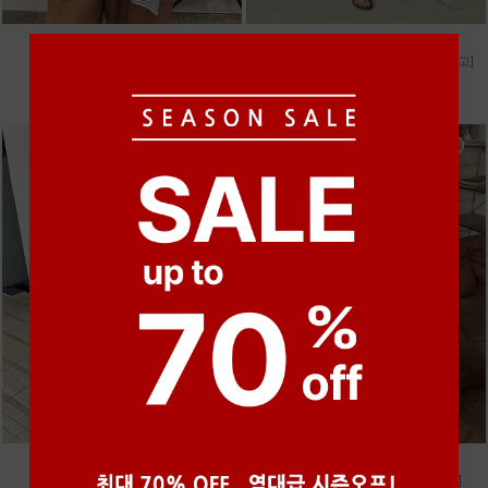
●
●
●
●
●
●
m_마무 린넨 나시 [4차 재입고]
m_헤세드 스티치 데님팬츠 [4차 재입고]
28,000원
87,000원
●
●
●
m_토가 하프 레이스티
m_샤벳 스트링 원피스 [2차 재입고]