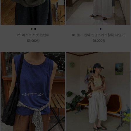
●
●
●
●
m_라스트 포켓 린넨티
m_밴프 핀턱 린넨스커트 [3차 재입고]
59,000원
98,000원