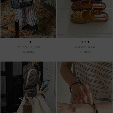
●
●
●
●
●
m_위켄드 린넨 백
와플 메쉬 블로퍼
59,000원
61,000원