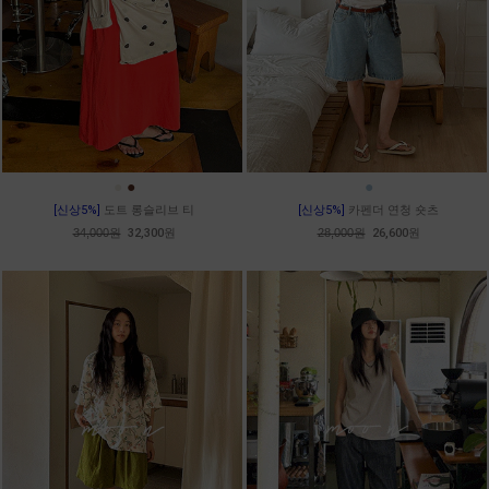
●
●
●
[신상5%]
도트 롱슬리브 티
[신상5%]
카펜더 연청 숏츠
34,000원
32,300원
28,000원
26,600원