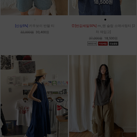
●
●
●
[신상5%]
카우보이 반팔 티
⏰[반값세일50%]
m_텐 슬랍 소매셔링티 [2
차 재입고]
32,000원
30,400원
37,000원
18,500원