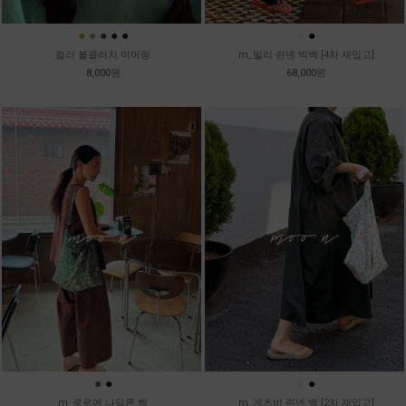
●
●
●
●
●
●
●
컬러 볼클러치 이어링
m_빌리 린넨 빅백 [4차 재입고]
8,000원
68,000원
●
●
●
●
m_로로에 나일론 백
m_게츠비 린넨 백 [2차 재입고]