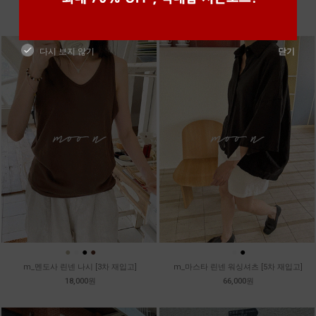
39,800원
99,800원
다시 보지 않기
닫기
●
●
●
●
●
●
m_멘도사 린넨 나시 [3차 재입고]
m_마스타 린넨 워싱셔츠 [5차 재입고]
18,000원
66,000원