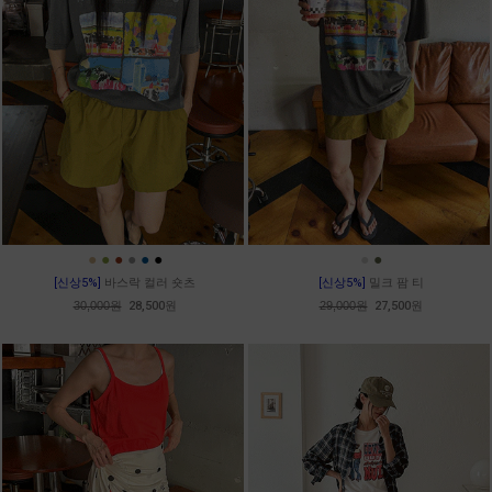
●
●
●
●
●
●
●
●
[신상5%]
바스락 컬러 숏츠
[신상5%]
밀크 팜 티
30,000원
28,500원
29,000원
27,500원