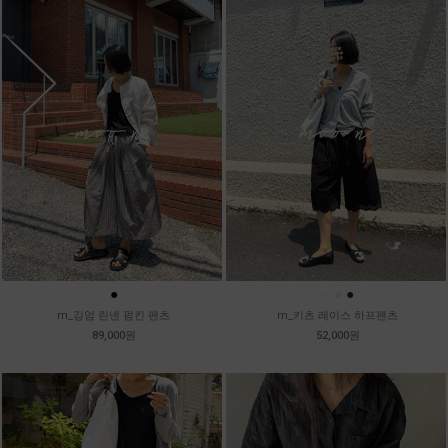
●
●
●
●
m_깅엄 린넨 펌킨 팬츠
m_키츠 레이스 하프팬츠
89,000원
52,000원