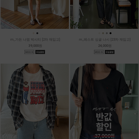
●
●
●
●
●
●
m_가든 나염 박시티 [2차 재입고]
m_레스트 싱글 나시 [23차 재입고]
39,000원
24,000원