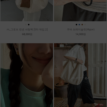
●
●
●
●
●
●
m_그로브 린넨 셔링백 [5차 재입고]
쿠바 브레이슬릿(4type)
68,000원
14,000원