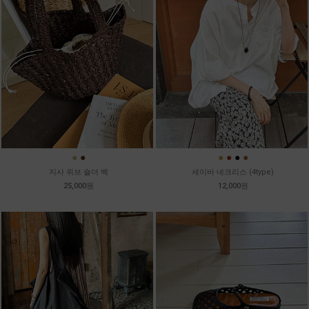
●
●
●
●
●
●
지사 위브 숄더 백
세이바 네크리스 (4type)
25,000원
12,000원