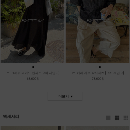
●
●
●
m_크러쉬 와이드 원피스 [3차 재입고]
m_베리 자수 박시셔츠 [18차 재입고]
68,000원
78,000원
더보기
액세서리