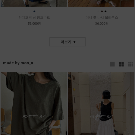
●
●
●
●
인디고 데님 점프수트
미니 꽃 나시 블라우스
59,000원
36,000원
더보기
made by moo_n