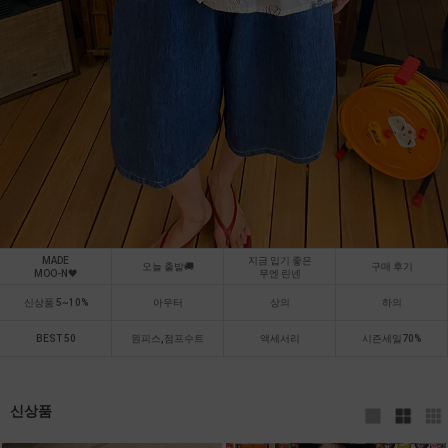
MADE
지금 입기 좋은
오늘 출발🚚
구매 후기
MOO-N🖤
무엔 린넨
신상품 5~10%
아우터
상의
하의
BEST 50
원피스,점프수트
액세서리
시즌세일70%
신상품