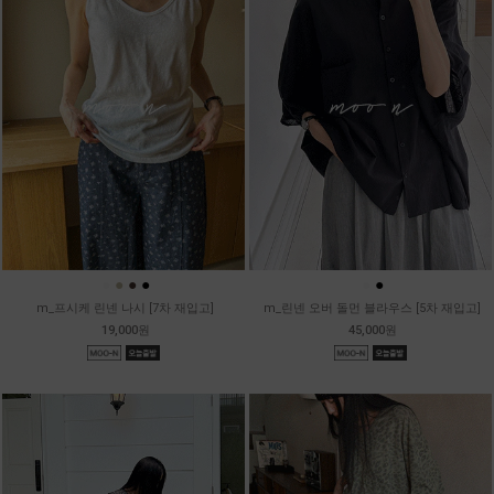
●
●
●
●
●
●
m_프시케 린넨 나시 [7차 재입고]
m_린넨 오버 돌먼 블라우스 [5차 재입고]
19,000원
45,000원