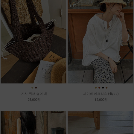
●
●
●
●
●
●
지사 위브 숄더 백
세이바 네크리스 (4type)
25,000원
12,000원