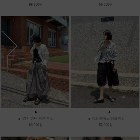
99,800원
66,000원
●
●
●
●
m_깅엄 린넨 펌킨 팬츠
m_키츠 레이스 하프팬츠
89,000원
52,000원