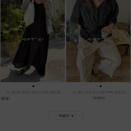
●
●
●
m_크러쉬 와이드 원피스 [3차 재입고]
m_베리 자수 박시셔츠 [18차 재입고]
(품절)
78,000원
더보기