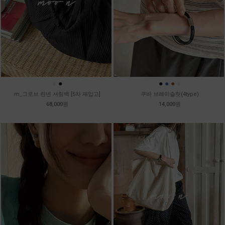
●
●
●
●
●
●
m_그로브 린넨 셔링백 [5차 재입고]
쿠바 브레이슬릿(4type)
68,000원
14,000원