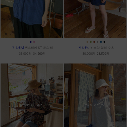
●
●
●
●
●
●
●
●
[신상5%]
뷔스티에 ST 박스 티
[신상5%]
바스락 컬러 숏츠
36,000원
34,200원
30,000원
28,500원