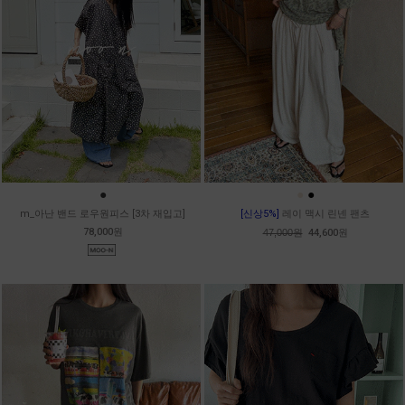
●
●
●
m_아난 밴드 로우원피스 [3차 재입고]
[신상5%]
레이 맥시 린넨 팬츠
78,000원
47,000원
44,600원