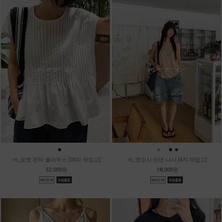
●
●
●
●
●
●
m_포엣 핀턱 블라우스 [35차 재입고]
m_멘도사 린넨 나시 [4차 재입고]
52,000원
18,000원