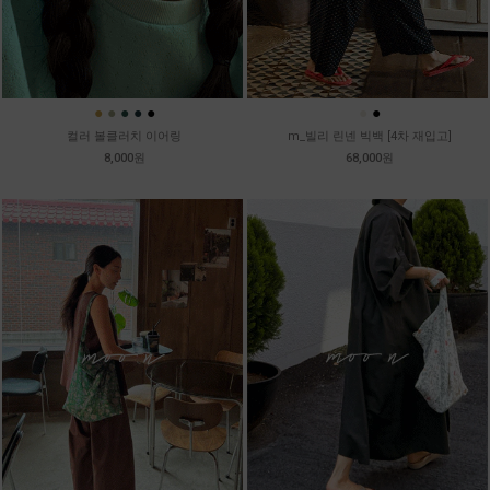
●
●
●
●
●
●
●
컬러 볼클러치 이어링
m_빌리 린넨 빅백 [4차 재입고]
8,000원
68,000원