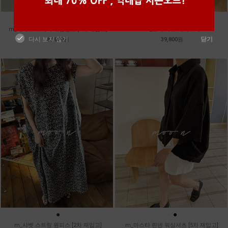
●
●
●
●
m_헤세드 스티치 데님팬츠 [4차 재입고]
m_토가 하프 레이스티
다시 보지 않기
닫기
87,000원
39,800원
●
●
●
m_샤벳 스트링 원피스 [2차 재입고]
m_마스타 린넨 워싱셔츠 [5차 재입고]