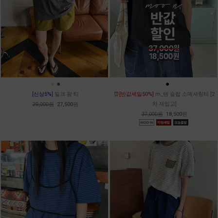
●
●
●
●
[신상5%]
밀크 팜 티
⏰[반값세일50%]
m_텐 슬랍 소매셔링티 [2
차 재입고]
29,000원
27,500원
37,000원
18,500원