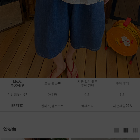
MADE
지금 입기 좋은
오늘 출발🚚
구매 후기
MOO-N🖤
무엔 린넨
신상품 5~10%
아우터
상의
하의
BEST 50
원피스,점프수트
액세서리
시즌세일70%
신상품