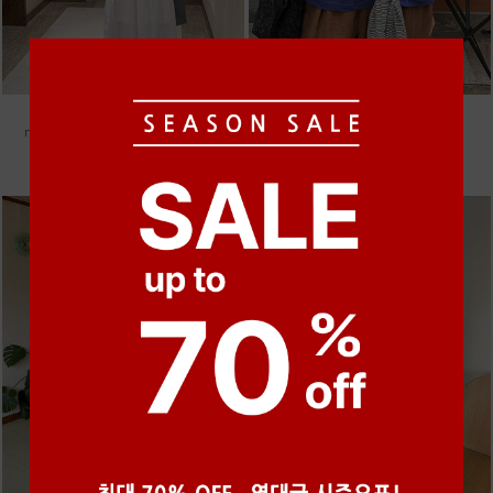
●
●
●
●
●
●
m_밴프 핀턱 린넨스커트 [3차 재입고]
m_마무 린넨 나시 [4차 재입고]
98,000원
28,000원