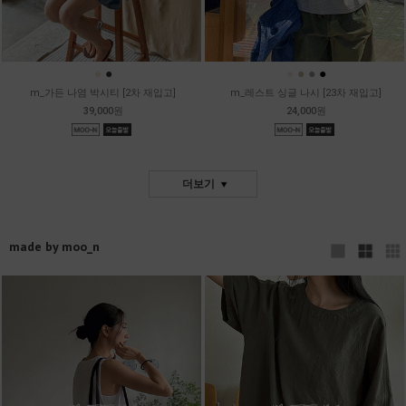
●
●
●
●
●
●
m_가든 나염 박시티 [2차 재입고]
m_레스트 싱글 나시 [23차 재입고]
39,000원
24,000원
더보기
made by moo_n