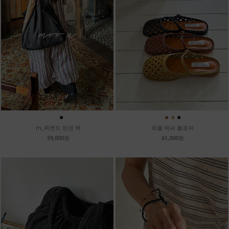
●
●
●
●
●
m_위켄드 린넨 백
와플 메쉬 블로퍼
59,000원
61,000원