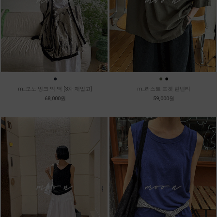
●
●
●
m_모노 잉크 빅 백 [3차 재입고]
m_라스트 포켓 린넨티
68,000원
59,000원