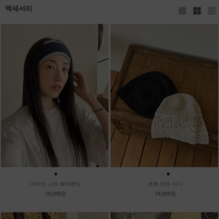
액세서리
●
●
●
네이비 니트 헤어밴드
코튼 네트 비니
10,000원
18,000원