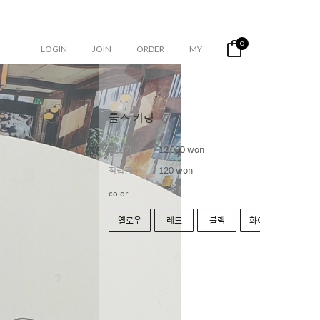
0
LOGIN
JOIN
ORDER
MY
툴즈 키링
판매가
12,000 won
적립금
120 won
color
옐로우
레드
블랙
화이트