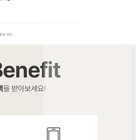
&A (0)