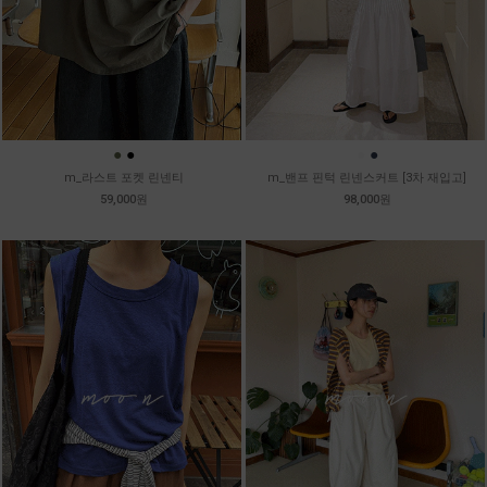
●
●
●
●
m_라스트 포켓 린넨티
m_밴프 핀턱 린넨스커트 [3차 재입고]
59,000원
98,000원