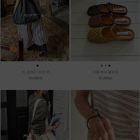
●
●
●
●
●
m_위켄드 린넨 백
와플 메쉬 블로퍼
59,000원
61,000원