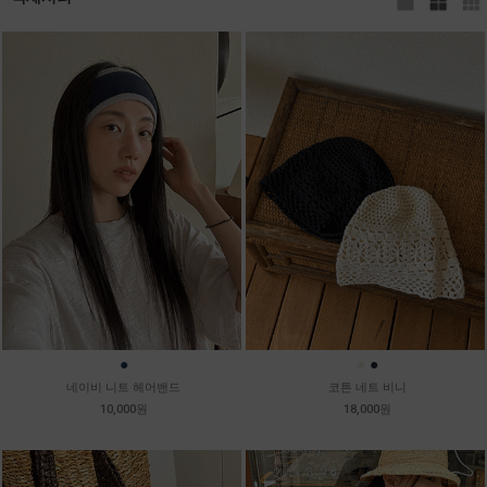
●
●
●
네이비 니트 헤어밴드
코튼 네트 비니
10,000원
18,000원