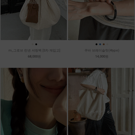
●
●
●
●
●
●
m_그로브 린넨 셔링백 [5차 재입고]
쿠바 브레이슬릿(4type)
68,000원
14,000원