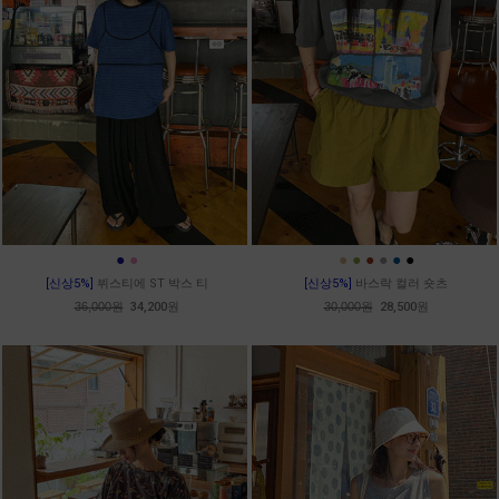
●
●
●
●
●
●
●
●
[신상5%]
뷔스티에 ST 박스 티
[신상5%]
바스락 컬러 숏츠
36,000원
34,200원
30,000원
28,500원