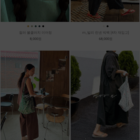
●
●
●
●
●
●
●
컬러 볼클러치 이어링
m_빌리 린넨 빅백 [4차 재입고]
8,000원
68,000원