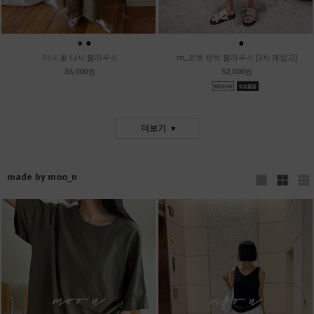
●
●
●
●
●
미니 꽃 나시 블라우스
m_포엣 핀턱 블라우스 [2차 재입고]
36,000원
52,000원
더보기
made by moo_n