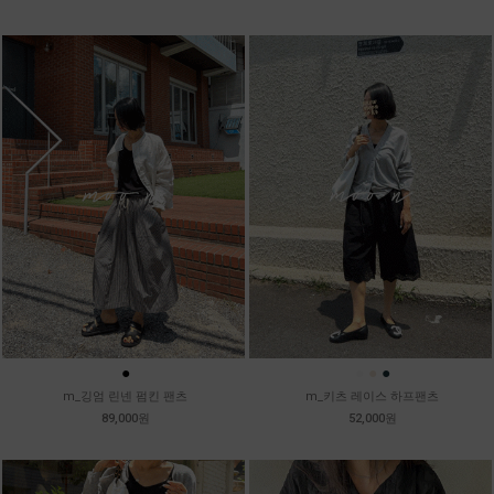
●
●
●
●
m_깅엄 린넨 펌킨 팬츠
m_키츠 레이스 하프팬츠
89,000원
52,000원