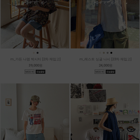
●
●
●
●
●
●
m_가든 나염 박시티 [2차 재입고]
m_레스트 싱글 나시 [23차 재입고]
39,000원
24,000원