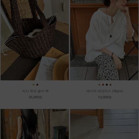
●
●
●
●
●
●
지사 위브 숄더 백
세이바 네크리스 (4type)
25,000원
12,000원