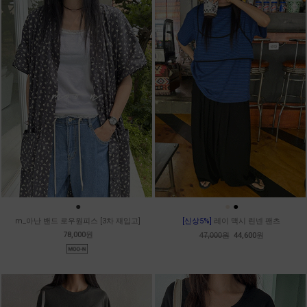
●
●
●
m_아난 밴드 로우원피스 [3차 재입고]
[신상5%]
레이 맥시 린넨 팬츠
78,000원
47,000원
44,600원