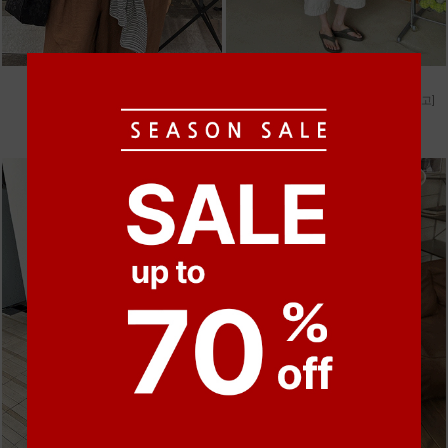
●
●
●
●
●
●
m_마무 린넨 나시 [4차 재입고]
m_헤세드 스티치 데님팬츠 [4차 재입고]
28,000원
87,000원