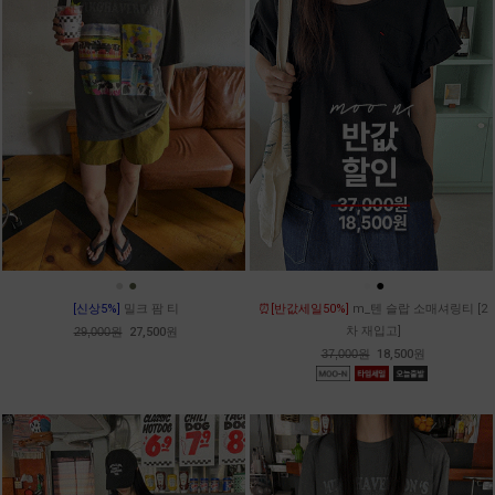
●
●
●
●
[신상5%]
밀크 팜 티
⏰[반값세일50%]
m_텐 슬랍 소매셔링티 [2
차 재입고]
29,000원
27,500원
37,000원
18,500원