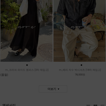
●
●
●
m_크러쉬 와이드 원피스 [3차 재입고]
m_베리 자수 박시셔츠 [18차 재입고]
(품절)
78,000원
더보기
액세서리