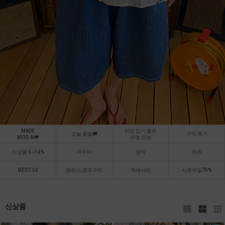
MADE
지금 입기 좋은
오늘 출발🚚
구매 후기
MOO-N🖤
무엔 린넨
신상품 5~10%
아우터
상의
하의
BEST 50
원피스,점프수트
액세서리
시즌세일70%
신상품