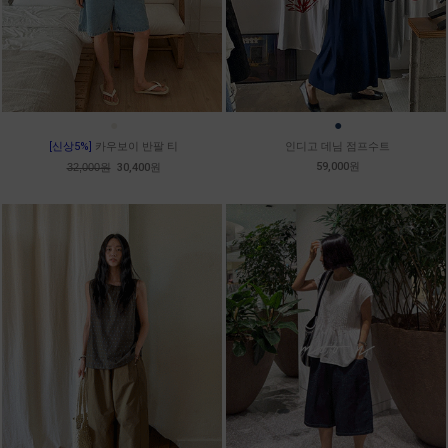
●
●
[신상5%]
카우보이 반팔 티
인디고 데님 점프수트
59,000원
32,000원
30,400원