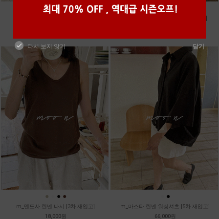
●
●
●
m_토가 하프 레이스티
m_샤벳 스트링 원피스 [2차 재입고]
39,800원
99,800원
다시 보지 않기
닫기
●
●
●
●
●
●
m_멘도사 린넨 나시 [3차 재입고]
m_마스타 린넨 워싱셔츠 [5차 재입고]
18,000원
66,000원