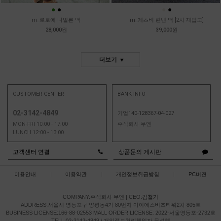
●
●
●
●
m_로로에 나일론 백
m_게츠비 린넨 백 [2차 재입고]
28,000원
39,000원
더보기
CUSTOMER CENTER
BANK INFO
02-3142-4849
기업140-128367-04-027
MON-FRI 10:00 - 17:00
주식회사 무엔
LUNCH 12:00 - 13:00
고객센터 연결
상품문의 게시판
이용안내
|
이용약관
|
개인정보취급방침
|
PC버젼
COMPANY:주식회사 무엔
|
CEO:
김철기
ADDRESS:서울시 영등포구 양평동4가 80번지 아이에스비즈타워2차 805호
BUSINESS LICENSE:166-88-02553
MALL ORDER LICENSE: 2022-서울영등포-2732호
TELL 02-3142-4849 / 개인정보처리책임자 문성혜