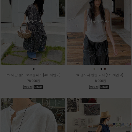
●
●
●
●
●
m_아난 밴드 로우원피스 [3차 재입고]
m_멘도사 린넨 나시 [4차 재입고]
78,000원
18,000원