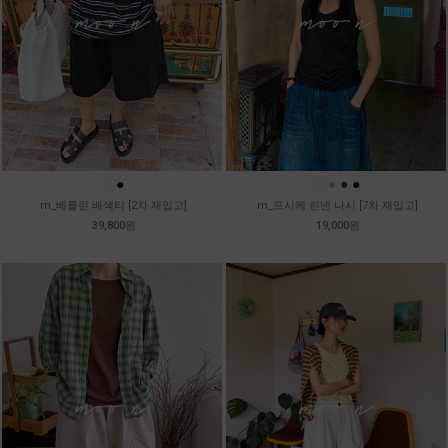
●
●
●
●
●
●
m_베를린 배색티 [2차 재입고]
m_프시케 린넨 나시 [7차 재입고]
39,800원
19,000원