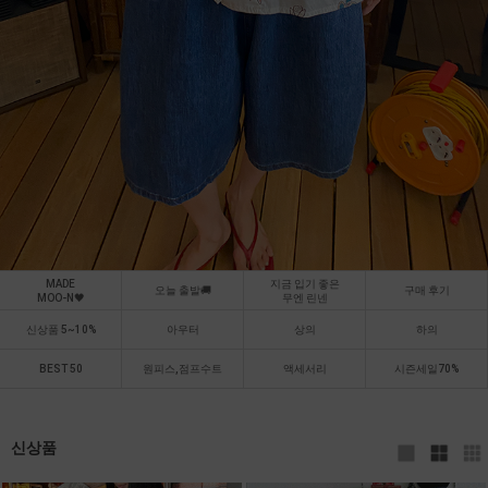
MADE
지금 입기 좋은
오늘 출발🚚
구매 후기
MOO-N🖤
무엔 린넨
신상품 5~10%
아우터
상의
하의
BEST 50
원피스,점프수트
액세서리
시즌세일70%
신상품