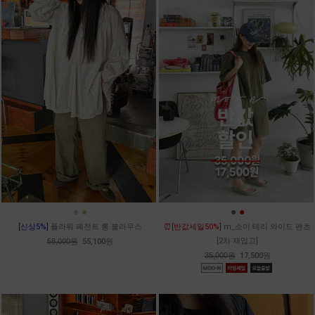
●
●
●
●
[신상5%]
플라워 페전트 롱 블라우스
⏰[반값세일50%]
m_소이 테리 와이드 팬츠
[2차 재입고]
58,000원
55,100원
35,000원
17,500원