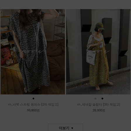
●
●
●
●
m_샤벳 스트링 원피스 [2차 재입고]
m_세네갈 슬랍티 [3차 재입고]
99,800원
28,000원
더보기