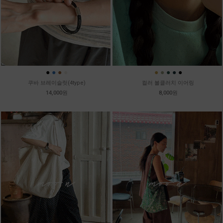
●
●
●
●
●
●
●
●
●
쿠바 브레이슬릿(4type)
컬러 볼클러치 이어링
14,000원
8,000원