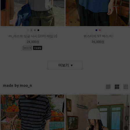
●
●
●
●
●
●
m_레스트 싱글 나시 [23차 재입고]
뷔스티에 ST 박스 티
24,000원
36,000원
더보기
made by moo_n