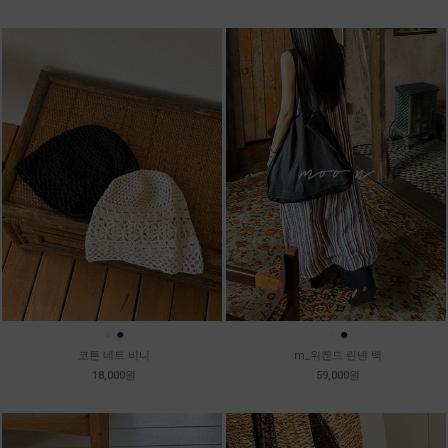
●
●
●
●
코튼 네트 비니
m_위켄드 린넨 백
18,000원
59,000원