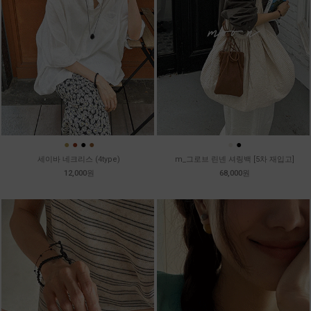
●
●
●
●
●
●
세이바 네크리스 (4type)
m_그로브 린넨 셔링백 [5차 재입고]
12,000원
68,000원