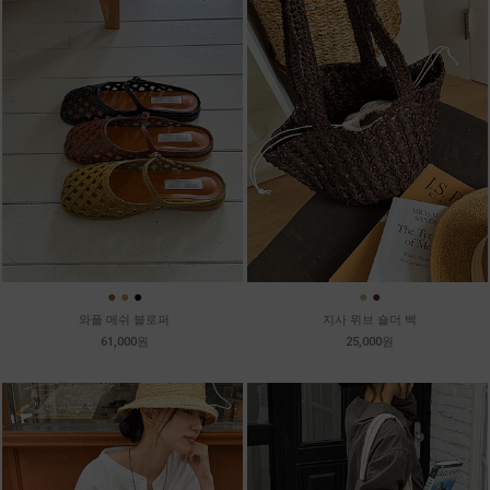
●
●
●
●
●
와플 메쉬 블로퍼
지사 위브 숄더 백
61,000원
25,000원