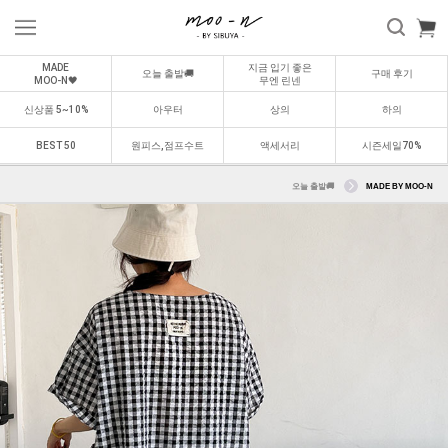
MADE
지금 입기 좋은
오늘 출발🚚
구매 후기
MOO-N🖤
무엔 린넨
신상품 5~10%
아우터
상의
하의
BEST 50
원피스,점프수트
액세서리
시즌세일70%
오늘 출발🚚
MADE BY MOO-N