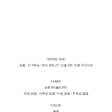
MODEL SIZE
보름 - 키 168cm / 허리 26반-27 / 신발 240 / 마른 55사이즈
FABRIC
코튼50%폴리50%
안감-없음 / 신축성-없음 / 비침-없음 / 두께감-얇음
COLOR
블랙