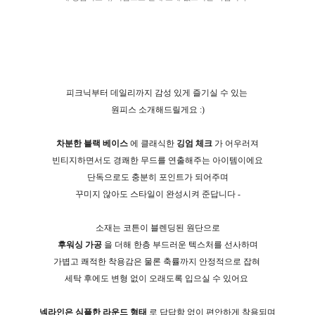
피크닉부터 데일리까지 감성 있게 즐기실 수 있는
원피스 소개해드릴게요 :)
차분한 블랙 베이스
에 클래식한
깅엄 체크
가 어우러져
빈티지하면서도 경쾌한 무드를 연출해주는 아이템이에요
단독으로도 충분히 포인트가 되어주며
꾸미지 않아도 스타일이 완성시켜 준답니다 -
소재는 코튼이 블렌딩된 원단으로
후워싱 가공
을 더해 한층 부드러운 텍스처를 선사하며
가볍고 쾌적한 착용감은 물론 축률까지 안정적으로 잡혀
세탁 후에도 변형 없이 오래도록 입으실 수 있어요
넥라인은 심플한 라운드 형태
로
답답함 없이 편안하게 착용되며