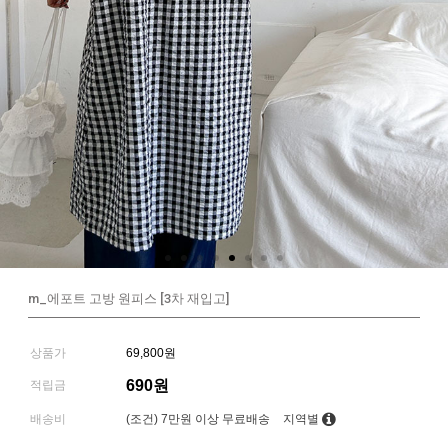
m_에포트 고방 원피스 [3차 재입고]
상품가
69,800원
690원
적립금
배송비
(조건)
7만원 이상 무료배송
지역별