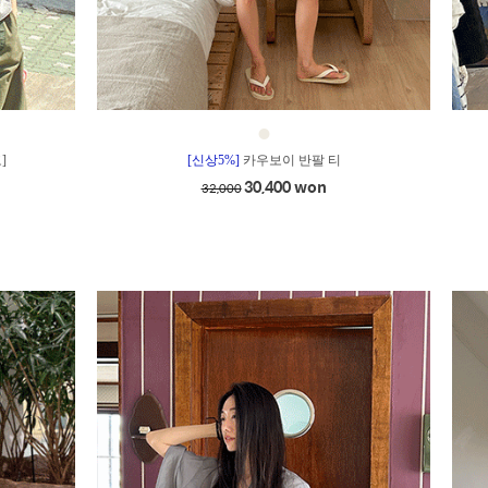
●
]
[신상5%]
카우보이 반팔 티
30,400 won
32,000