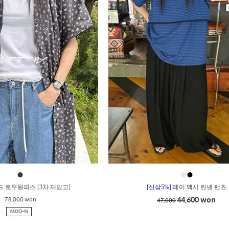
●
●
●
드 로우원피스 [3차 재입고]
[신상5%]
레이 맥시 린넨 팬츠
44,600 won
78,000 won
47,000