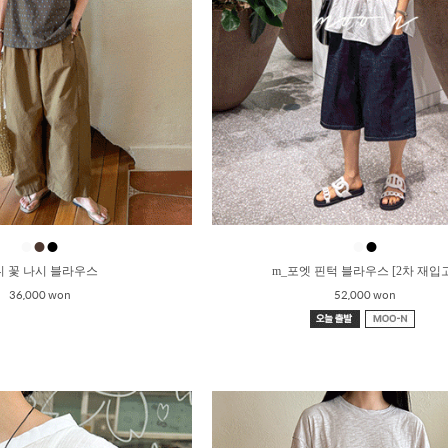
●
●
●
●
●
니 꽃 나시 블라우스
m_포엣 핀턱 블라우스 [2차 재입
36,000 won
52,000 won