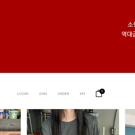
0
LOGIN
JOIN
ORDER
MY