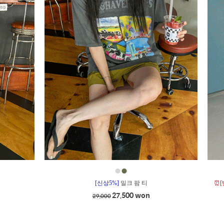
●
●
[신상5%]
밀크 팜 티
⏰[
27,500 won
29,000