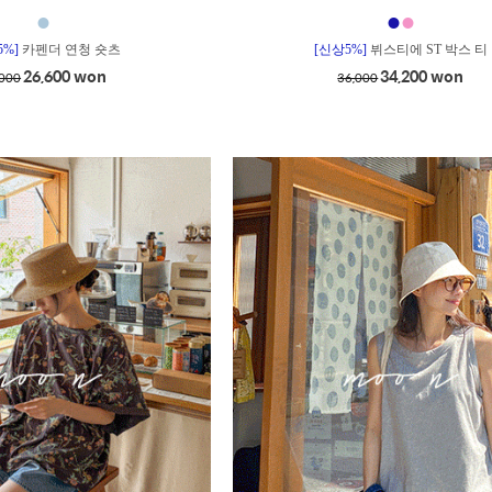
●
●
●
5%]
카펜더 연청 숏츠
[신상5%]
뷔스티에 ST 박스 티
26,600 won
34,200 won
,000
36,000