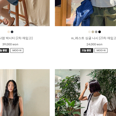
●
●
●
●
●
●
나염 박시티 [2차 재입고]
m_레스트 싱글 나시 [23차 재입고
39,000 won
24,000 won