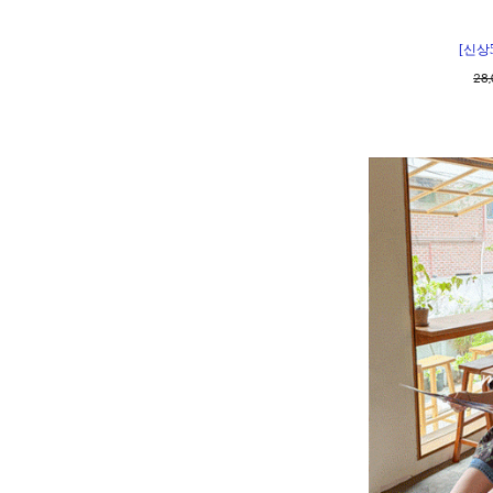
[신상
28