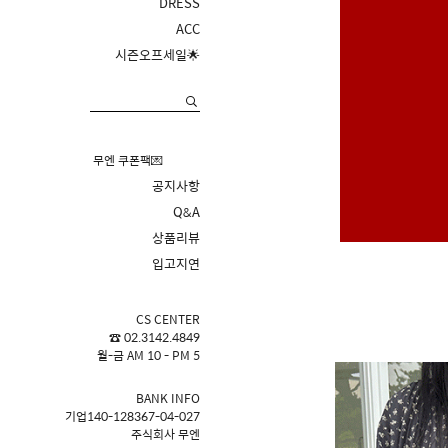
DRESS
ACC
시즌오프세일🌟
무엔 쿠폰팩💌
공지사항
Q&A
상품리뷰
입고지연
CS CENTER
☎ 02.3142.4849
월-금 AM 10 - PM 5
BANK INFO
기업140-128367-04-027
주식회사 무엔