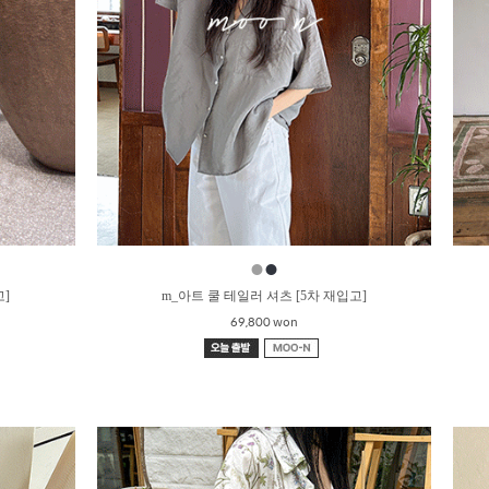
●
●
고]
m_아트 쿨 테일러 셔츠 [5차 재입고]
69,800 won