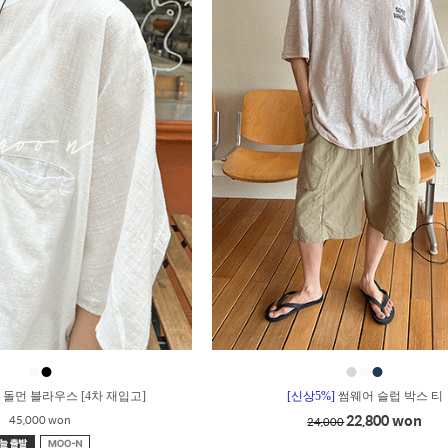
●
●
●
●
●
 돌먼 블라우스 [4차 재입고]
[신상5%]
썸웨어 슬럽 박스 티
22,800 won
45,000 won
24,000