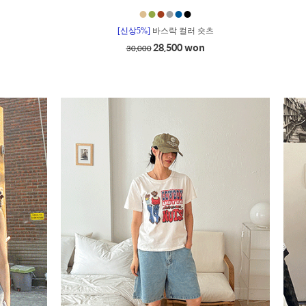
●
●
●
●
●
●
[신상5%]
바스락 컬러 숏츠
28,500 won
30,000