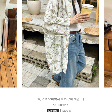
●
m_오르 오버박시 셔츠 [2차 재입고]
68,000 won