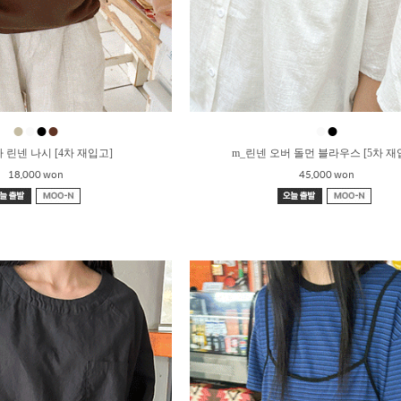
●
●
●
●
●
●
 린넨 나시 [4차 재입고]
m_린넨 오버 돌먼 블라우스 [5차 재
18,000 won
45,000 won