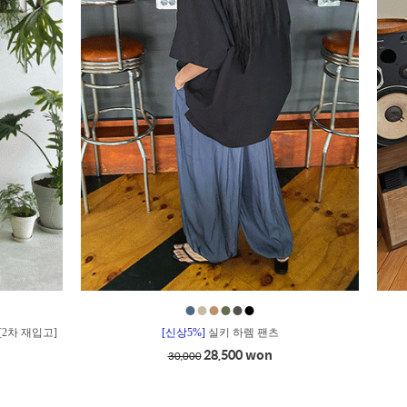
●
●
●
●
●
●
[2차 재입고]
[신상5%]
실키 하렘 팬츠
28,500 won
30,000