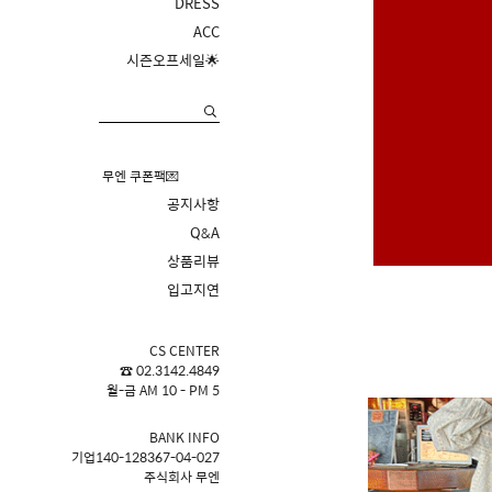
DRESS
ACC
시즌오프세일🌟
무엔 쿠폰팩💌
공지사항
Q&A
상품리뷰
입고지연
CS CENTER
☎ 02.3142.4849
월-금 AM 10 - PM 5
BANK INFO
기업140-128367-04-027
주식회사 무엔