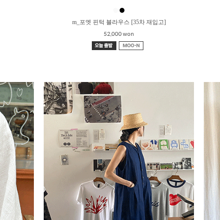
●
●
m_포엣 핀턱 블라우스 [35차 재입고]
52,000 won