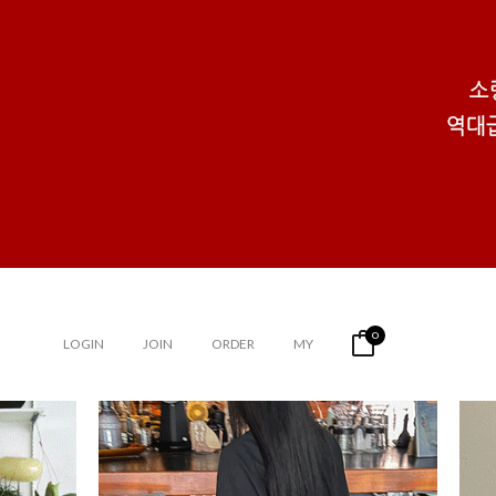
0
LOGIN
JOIN
ORDER
MY