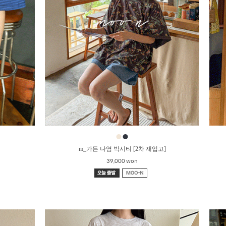
●
●
m_가든 나염 박시티 [2차 재입고]
39,000 won