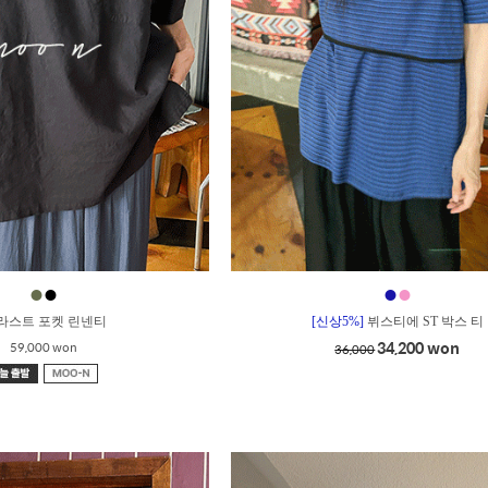
●
●
●
●
_라스트 포켓 린넨티
[신상5%]
뷔스티에 ST 박스 티
34,200 won
59,000 won
36,000