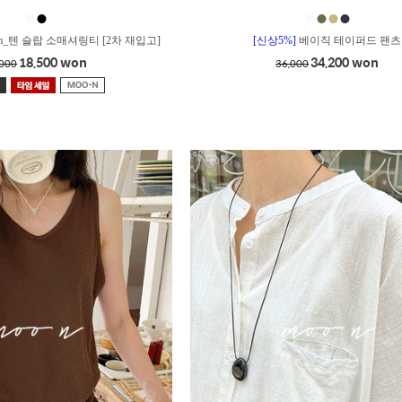
●
●
●
●
●
●
m_텐 슬랍 소매셔링티 [2차 재입고]
[신상5%]
베이직 테이퍼드 팬츠
18,500 won
34,200 won
,000
36,000