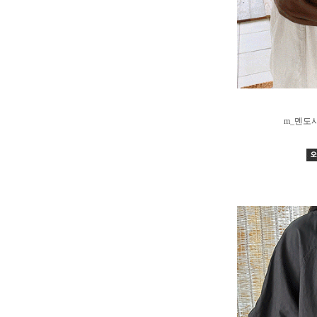
m_멘도사