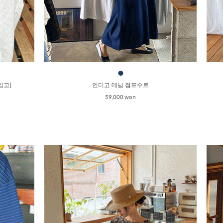
●
입고]
인디고 데님 점프수트
59,000 won