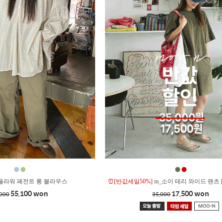
●
●
●
●
플라워 페전트 롱 블라우스
⏰[반값세일50%]
m_소이 테리 와이드 팬츠 
55,100 won
17,500 won
,000
35,000