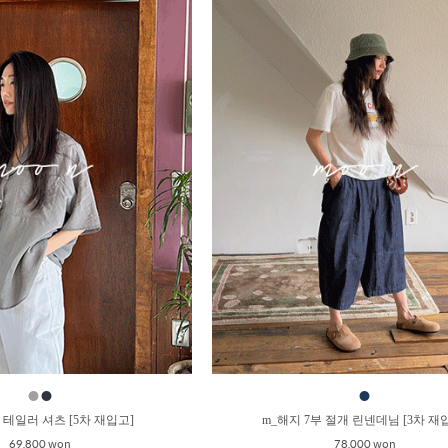
●
●
●
 테일러 셔츠 [5차 재입고]
m_해지 7부 절개 린넨데님 [3차 재
69,800 won
78,000 won