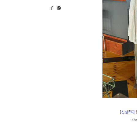
[신상5%]
58