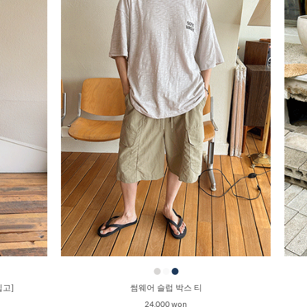
●
●
●
입고]
썸웨어 슬럽 박스 티
24,000 won