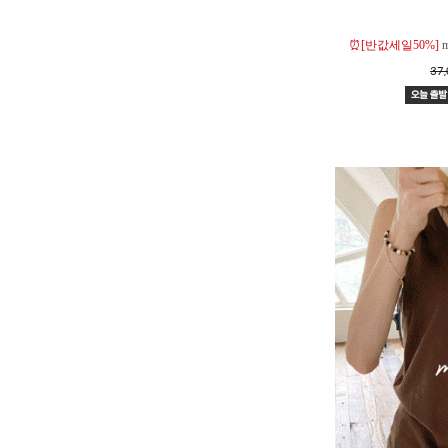
⏰[반값세일50%]
37