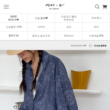
MADE
지금 입기 좋은
오늘 출발🚚
구매 후기
MOO-N🖤
무엔 린넨
신상품 5~10%
아우터
상의
하의
BEST 50
원피스,점프수트
액세서리
시즌세일70%
MADE MOO-N🖤
티셔츠,맨투맨