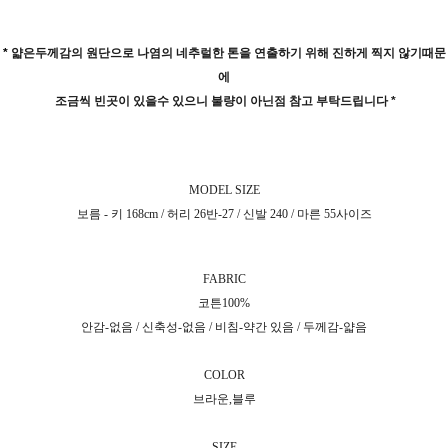
*
얇은두께감의 원단으로 나염의 네추럴한 톤을 연출하기 위해 진하게 찍지 않기때문
에
조금씩 빈곳이 있을수 있으니 불량이 아닌점 참고 부탁드립니다 *
MODEL SIZE
보름 - 키 168cm / 허리 26반-27 / 신발 240 / 마른 55사이즈
FABRIC
코튼100%
안감-없음 / 신축성-없음 / 비침-약간 있음 / 두께감-얇음
COLOR
브라운,블루
SIZE