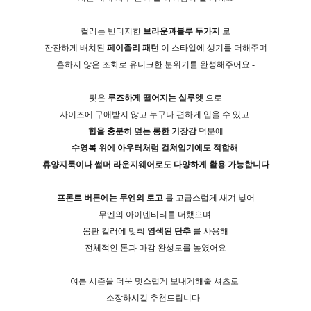
컬러는 빈티지한
브라운과블루 두가지
로
잔잔하게 배치된
페이즐리 패턴
이 스타일에 생기를 더해주며
흔하지 않은 조화로 유니크한 분위기를 완성해주어요 -
핏은
루즈하게 떨어지는 실루엣
으로
사이즈에 구애받지 않고 누구나 편하게 입을 수 있고
힙을 충분히 덮는 롱한 기장감
덕분에
수영복 위에 아우터처럼 걸쳐입기에도 적합해
휴양지룩이나 썸머 라운지웨어로도 다양하게 활용 가능합니다
프론트 버튼에는 무엔의 로고
를 고급스럽게 새겨 넣어
무엔의 아이덴티티를 더했으며
몸판 컬러에 맞춰
염색된 단추
를 사용해
전체적인 톤과 마감 완성도를 높였어요
여름 시즌을 더욱 멋스럽게 보내게해줄 셔츠로
소장하시길 추천드립니다 -