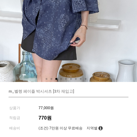
m_벨렝 페이즐 박시셔츠 [3차 재입고]
상품가
77,000원
770원
적립금
배송비
(조건)
7만원 이상 무료배송
지역별