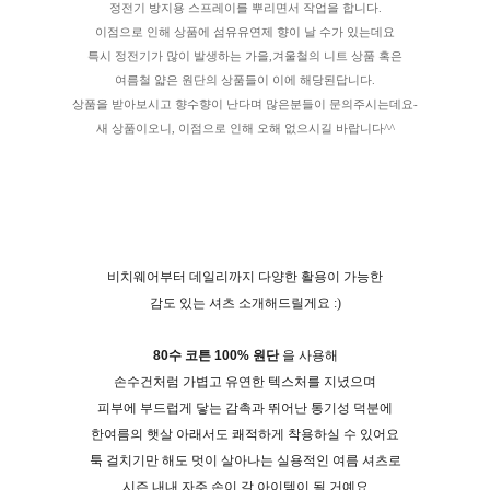
정전기 방지용 스프레이를 뿌리면서 작업을 합니다.
이점으로 인해 상품에 섬유유연제 향이 날 수가 있는데요
특시 정전기가 많이 발생하는 가을,겨울철의 니트 상품 혹은
여름철 얇은 원단의 상품들이 이에 해당된답니다.
상품을 받아보시고 향수향이 난다며 많은분들이 문의주시는데요-
새 상품이오니, 이점으로 인해 오해 없으시길 바랍니다^^
비치웨어부터 데일리까지 다양한 활용이 가능한
감도 있는 셔츠 소개해드릴게요 :)
80수 코튼 100% 원단
을 사용해
손수건처럼 가볍고 유연한 텍스처를 지녔으며
피부에 부드럽게 닿는 감촉과 뛰어난 통기성 덕분에
한여름의 햇살 아래서도 쾌적하게 착용하실 수 있어요
툭 걸치기만 해도 멋이 살아나는 실용적인 여름 셔츠로
시즌 내내 자주 손이 갈 아이템이 될 거예요