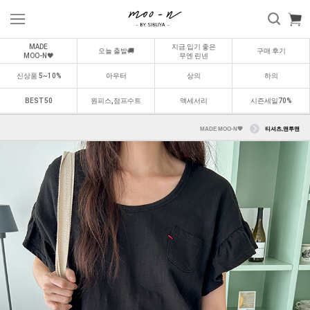
MADE
지금 입기 좋은
오늘 출발🚚
구매 후기
MOO-N🖤
무엔 린넨
신상품 5~10%
아우터
상의
하의
BEST 50
원피스,점프수트
액세서리
시즌세일70%
MADE MOO-N🖤
티셔츠,맨투맨