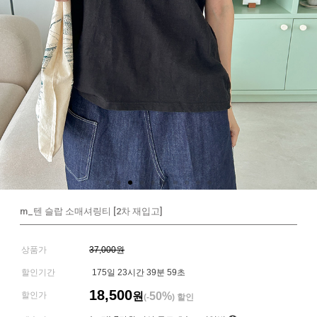
m_텐 슬랍 소매셔링티 [2차 재입고]
상품가
37,000원
할인기간
175일 23시간 39분 59초
18,500
할인가
원
50%
(-
) 할인