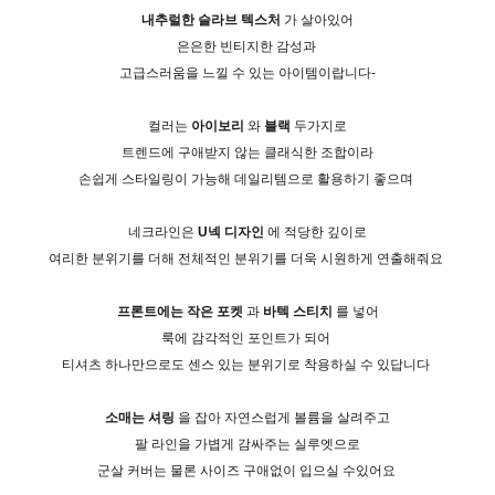
내추럴한 슬라브 텍스처
가 살아있어
은은한 빈티지한 감성과
고급스러움을 느낄 수 있는 아이템이랍니다-
컬러는
아이보리
와
블랙
두가지로
트렌드에 구애받지 않는 클래식한 조합이라
손쉽게 스타일링이 가능해 데일리템으로 활용하기 좋으며
네크라인은
U넥 디자인
에 적당한 깊이로
여리한 분위기를 더해 전체적인 분위기를 더욱 시원하게 연출해줘요
프론트에는 작은 포켓
과
바텍 스티치
를 넣어
룩에 감각적인 포인트가 되어
티셔츠 하나만으로도 센스 있는 분위기로 착용하실 수 있답니다
소매는 셔링
을 잡아 자연스럽게 볼륨을 살려주고
팔 라인을 가볍게 감싸주는 실루엣으로
군살 커버는 물론 사이즈 구애없이 입으실 수있어요