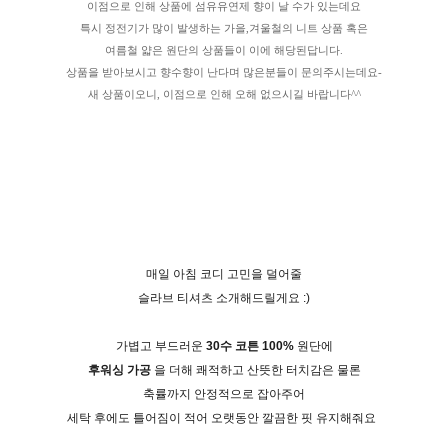
이점으로 인해 상품에 섬유유연제 향이 날 수가 있는데요
특시 정전기가 많이 발생하는 가을,겨울철의 니트 상품 혹은
여름철 얇은 원단의 상품들이 이에 해당된답니다.
상품을 받아보시고 향수향이 난다며 많은분들이 문의주시는데요-
새 상품이오니, 이점으로 인해 오해 없으시길 바랍니다^^
매일 아침 코디 고민을 덜어줄
슬라브 티셔츠 소개해드릴게요 :)
가볍고 부드러운
30수 코튼 100%
원단에
후워싱 가공
을 더해 쾌적하고 산뜻한 터치감은 물론
축률까지 안정적으로 잡아주어
세탁 후에도 틀어짐이 적어 오랫동안 깔끔한 핏 유지해줘요