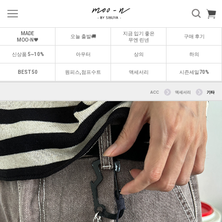
MADE
지금 입기 좋은
오늘 출발🚚
구매 후기
MOO-N🖤
무엔 린넨
신상품 5~10%
아우터
상의
하의
BEST 50
원피스,점프수트
액세서리
시즌세일70%
ACC
액세서리
기타