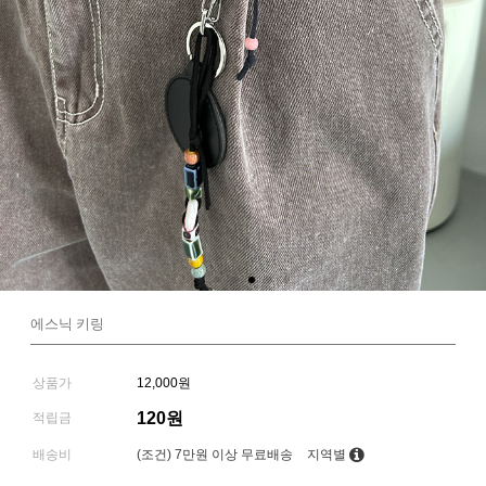
에스닉 키링
상품가
12,000원
120원
적립금
배송비
(조건)
7만원 이상 무료배송
지역별