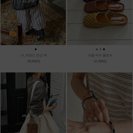
●
●
●
●
●
m_위켄드 린넨 백
와플 메쉬 블로퍼
59,000원
61,000원