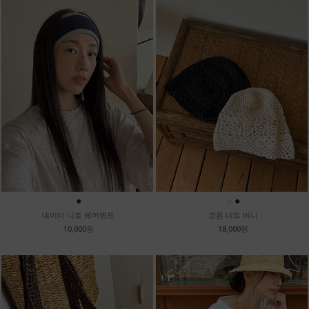
●
●
●
네이비 니트 헤어밴드
코튼 네트 비니
10,000원
18,000원