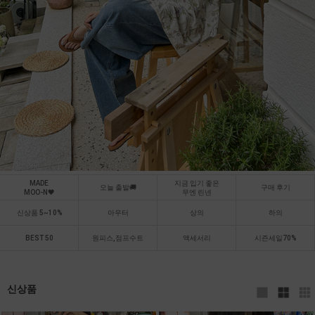
MADE
지금 입기 좋은
오늘 출발🚚
구매 후기
MOO-N🖤
무엔 린넨
신상품 5~10%
아우터
상의
하의
BEST 50
원피스,점프수트
액세서리
시즌세일70%
신상품