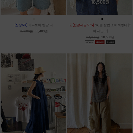
●
●
●
[신상5%]
카우보이 반팔 티
⏰[반값세일50%]
m_텐 슬랍 소매셔링티 [2
차 재입고]
32,000원
30,400원
37,000원
18,500원