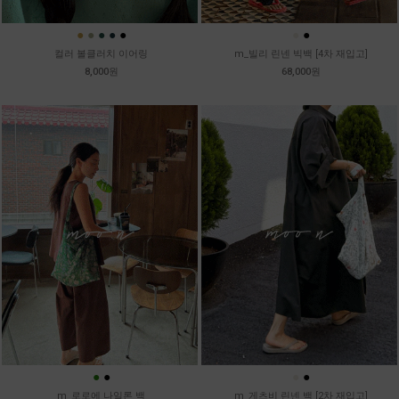
●
●
●
●
●
●
●
컬러 볼클러치 이어링
m_빌리 린넨 빅백 [4차 재입고]
8,000원
68,000원
●
●
●
●
m_로로에 나일론 백
m_게츠비 린넨 백 [2차 재입고]