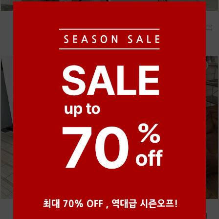
●
●
●
●
●
●
m_마무 린넨 나시 [4차 재입고]
m_헤세드 스티치 데님팬츠 [4차 재입고]
28,000원
87,000원
●
●
●
m_토가 하프 레이스티
m_샤벳 스트링 원피스 [2차 재입고]