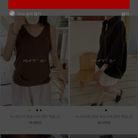
39,800원
99,800원
다시 보지 않기
닫기
●
●
●
●
●
●
m_멘도사 린넨 나시 [3차 재입고]
m_마스타 린넨 워싱셔츠 [5차 재입고]
18,000원
66,000원