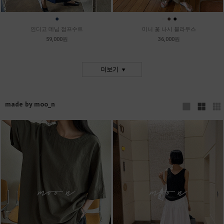
●
●
●
●
인디고 데님 점프수트
미니 꽃 나시 블라우스
59,000원
36,000원
더보기
made by moo_n