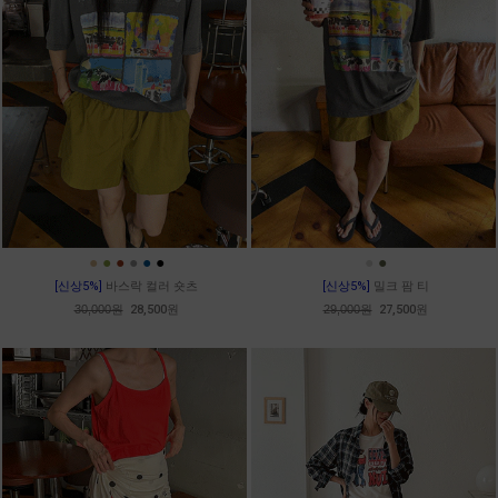
●
●
●
●
●
●
●
●
[신상5%]
바스락 컬러 숏츠
[신상5%]
밀크 팜 티
30,000원
28,500원
29,000원
27,500원