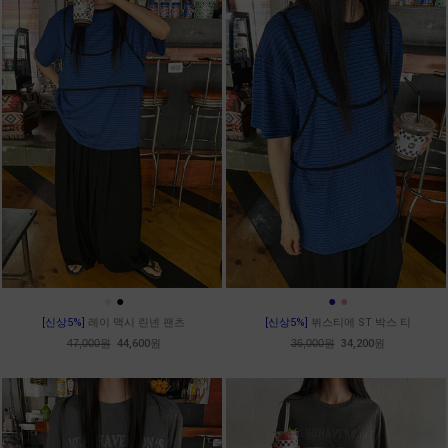
●
●
●
●
[신상5%]
레이 맥시 린넨 팬츠
[신상5%]
뷔스티에 ST 박스 티
47,000원
44,600원
36,000원
34,200원