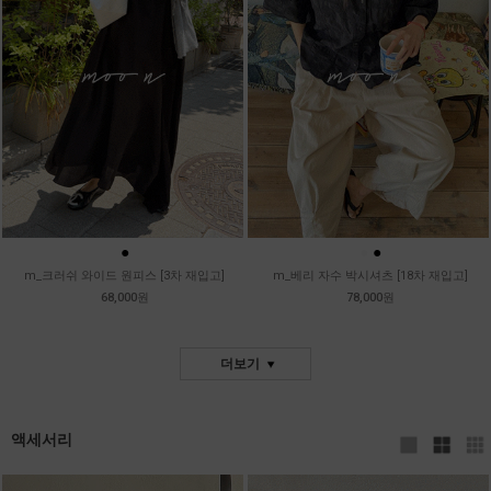
●
●
●
m_크러쉬 와이드 원피스 [3차 재입고]
m_베리 자수 박시셔츠 [18차 재입고]
68,000원
78,000원
더보기
액세서리