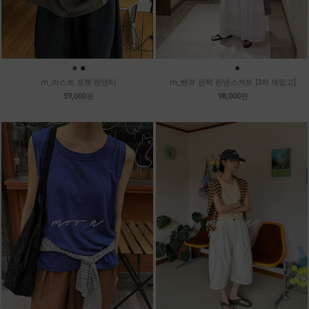
●
●
●
●
m_라스트 포켓 린넨티
m_밴프 핀턱 린넨스커트 [3차 재입고]
59,000원
98,000원