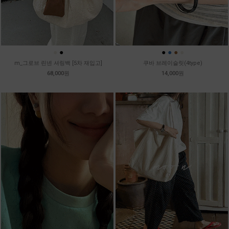
●
●
●
●
●
●
m_그로브 린넨 셔링백 [5차 재입고]
쿠바 브레이슬릿(4type)
68,000원
14,000원