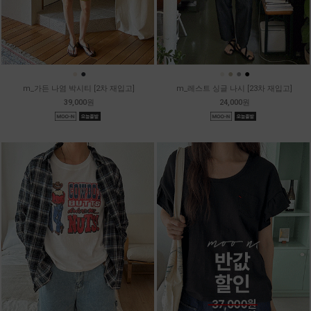
●
●
●
●
●
●
m_가든 나염 박시티 [2차 재입고]
m_레스트 싱글 나시 [23차 재입고]
39,000원
24,000원