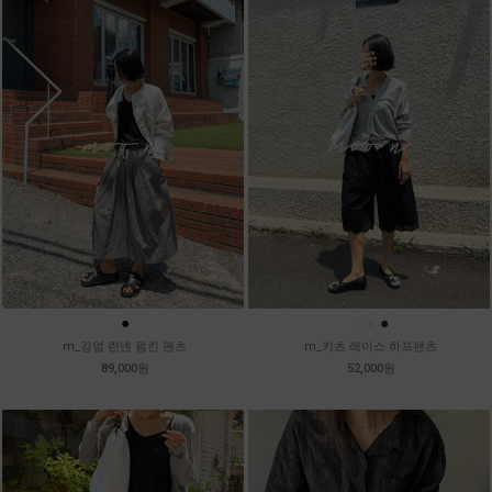
●
●
●
●
m_깅엄 린넨 펌킨 팬츠
m_키츠 레이스 하프팬츠
89,000원
52,000원