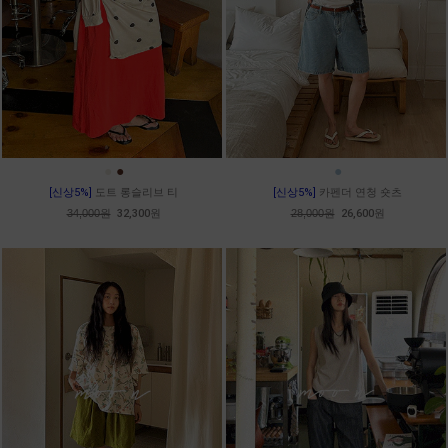
●
●
●
[신상5%]
도트 롱슬리브 티
[신상5%]
카펜더 연청 숏츠
34,000원
32,300원
28,000원
26,600원