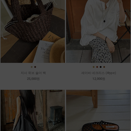
●
●
●
●
●
●
지사 위브 숄더 백
세이바 네크리스 (4type)
25,000원
12,000원