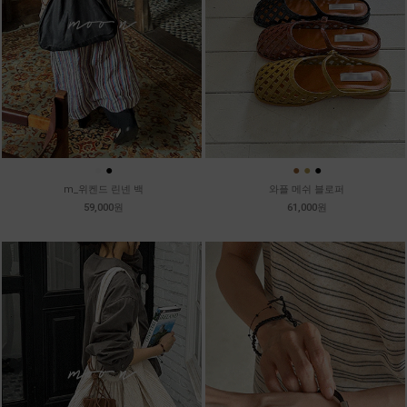
●
●
●
●
●
m_위켄드 린넨 백
와플 메쉬 블로퍼
59,000원
61,000원