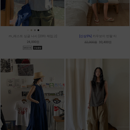
●
●
●
●
●
m_레스트 싱글 나시 [23차 재입고]
[신상5%]
카우보이 반팔 티
24,000원
32,000원
30,400원