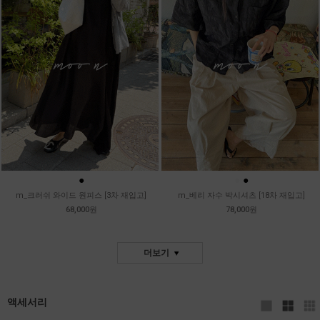
●
●
●
m_크러쉬 와이드 원피스 [3차 재입고]
m_베리 자수 박시셔츠 [18차 재입고]
68,000원
78,000원
더보기
액세서리