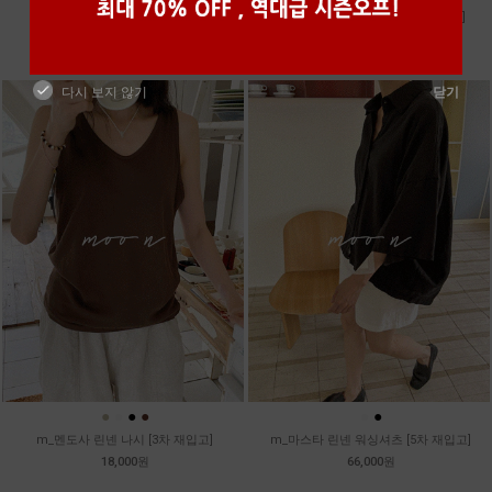
m_토가 하프 레이스티
m_샤벳 스트링 원피스 [2차 재입고]
39,800원
99,800원
다시 보지 않기
닫기
●
●
●
●
●
●
m_멘도사 린넨 나시 [3차 재입고]
m_마스타 린넨 워싱셔츠 [5차 재입고]
18,000원
66,000원