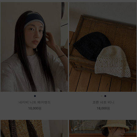
●
●
●
네이비 니트 헤어밴드
코튼 네트 비니
10,000원
18,000원