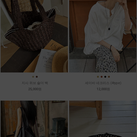
●
●
●
●
●
●
지사 위브 숄더 백
세이바 네크리스 (4type)
25,000원
12,000원