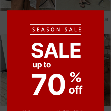
●
●
●
●
●
●
m_마무 린넨 나시 [4차 재입고]
m_헤세드 스티치 데님팬츠 [4차 재입고]
28,000원
87,000원
●
●
●