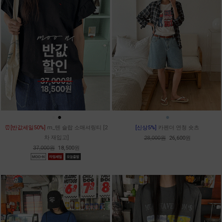
●
●
●
⏰[반값세일50%]
m_텐 슬랍 소매셔링티 [2
[신상5%]
카펜더 연청 숏츠
차 재입고]
28,000원
26,600원
37,000원
18,500원