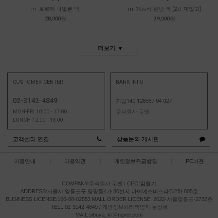
m_로로에 나일론 백
m_게츠비 린넨 백 [2차 재입고]
28,000원
39,000원
더보기
CUSTOMER CENTER
BANK INFO
02-3142-4849
기업140-128367-04-027
MON-FRI 10:00 - 17:00
주식회사 무엔
LUNCH 12:00 - 13:00
고객센터 연결
상품문의 게시판
이용안내
|
이용약관
|
개인정보취급방침
|
PC버젼
COMPANY:주식회사 무엔
|
CEO:
김철기
ADDRESS:서울시 영등포구 양평동4가 80번지 아이에스비즈타워2차 805호
BUSINESS LICENSE:166-88-02553
MALL ORDER LICENSE: 2022-서울영등포-2732호
TELL 02-3142-4849 / 개인정보처리책임자 문성혜
MAIL sibuya_kr@naver.com