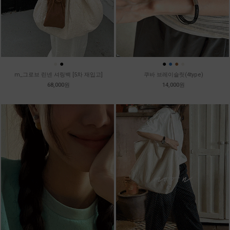
●
●
●
●
●
●
m_그로브 린넨 셔링백 [5차 재입고]
쿠바 브레이슬릿(4type)
68,000원
14,000원