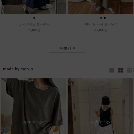
●
●
●
●
인디고 데님 점프수트
미니 꽃 나시 블라우스
59,000원
36,000원
더보기
made by moo_n