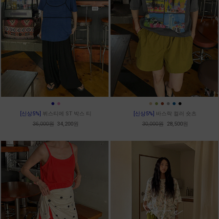
●
●
●
●
●
●
●
●
[신상5%]
뷔스티에 ST 박스 티
[신상5%]
바스락 컬러 숏츠
36,000원
34,200원
30,000원
28,500원