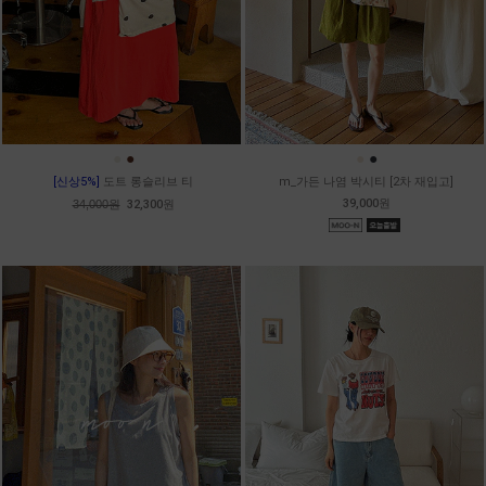
●
●
●
●
[신상5%]
도트 롱슬리브 티
m_가든 나염 박시티 [2차 재입고]
39,000원
34,000원
32,300원