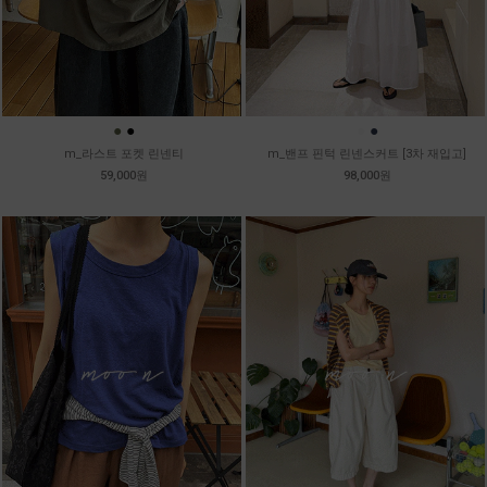
●
●
●
●
m_라스트 포켓 린넨티
m_밴프 핀턱 린넨스커트 [3차 재입고]
59,000원
98,000원