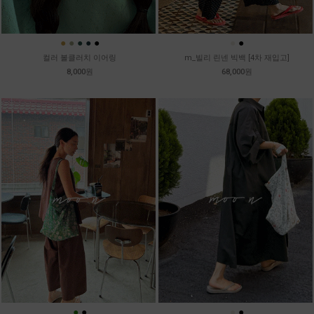
●
●
●
●
●
●
●
컬러 볼클러치 이어링
m_빌리 린넨 빅백 [4차 재입고]
8,000원
68,000원
●
●
●
●