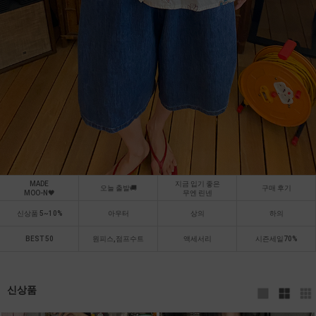
MADE
지금 입기 좋은
오늘 출발🚚
구매 후기
MOO-N🖤
무엔 린넨
신상품 5~10%
아우터
상의
하의
BEST 50
원피스,점프수트
액세서리
시즌세일70%
신상품