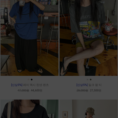
●
●
●
●
[신상5%]
레이 맥시 린넨 팬츠
[신상5%]
밀크 팜 티
47,000원
44,600원
29,000원
27,500원