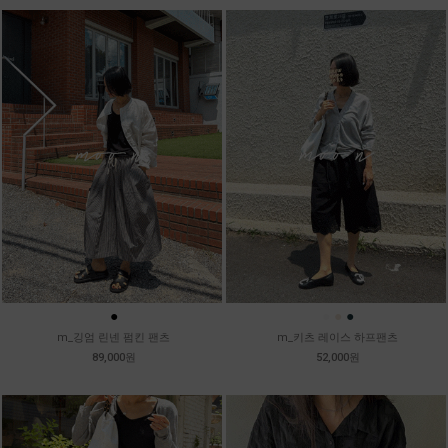
●
●
●
●
m_깅엄 린넨 펌킨 팬츠
m_키츠 레이스 하프팬츠
89,000원
52,000원