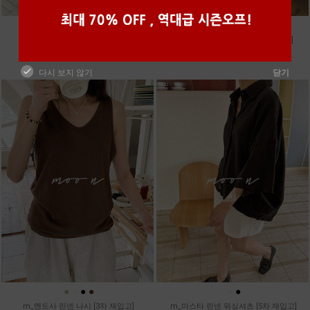
●
●
●
m_토가 하프 레이스티
m_샤벳 스트링 원피스 [2차 재입고]
39,800원
99,800원
다시 보지 않기
닫기
●
●
●
●
●
●
m_멘도사 린넨 나시 [3차 재입고]
m_마스타 린넨 워싱셔츠 [5차 재입고]