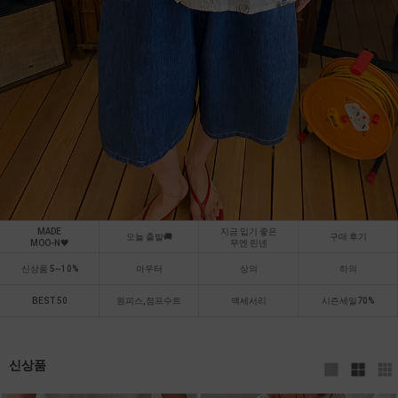
MADE
지금 입기 좋은
오늘 출발🚚
구매 후기
MOO-N🖤
무엔 린넨
신상품 5~10%
아우터
상의
하의
BEST 50
원피스,점프수트
액세서리
시즌세일70%
신상품