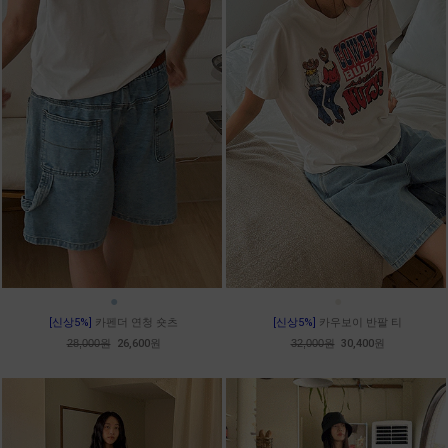
●
●
[신상5%]
카펜더 연청 숏츠
[신상5%]
카우보이 반팔 티
28,000원
26,600원
32,000원
30,400원