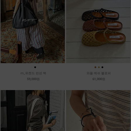
●
●
●
●
●
m_위켄드 린넨 백
와플 메쉬 블로퍼
59,000원
61,000원