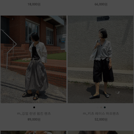
18,000원
66,000원
●
●
●
●
m_깅엄 린넨 펌킨 팬츠
m_키츠 레이스 하프팬츠
89,000원
52,000원