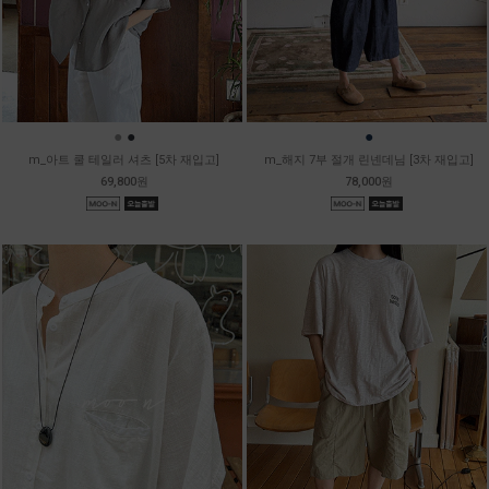
●
●
●
m_아트 쿨 테일러 셔츠 [5차 재입고]
m_해지 7부 절개 린넨데님 [3차 재입고]
69,800원
78,000원