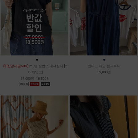
●
●
●
⏰[반값세일50%]
m_텐 슬랍 소매셔링티 [2
인디고 데님 점프수트
차 재입고]
59,000원
37,000원
18,500원