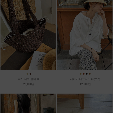
●
●
●
●
●
●
지사 위브 숄더 백
세이바 네크리스 (4type)
25,000원
12,000원