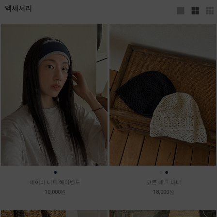
액세서리
●
●
●
네이비 니트 헤어밴드
코튼 네트 비니
10,000원
18,000원