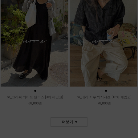
●
●
●
m_크러쉬 와이드 원피스 [3차 재입고]
m_베리 자수 박시셔츠 [18차 재입고]
68,000원
78,000원
더보기