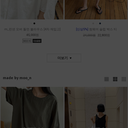
●
●
●
●
●
m_린넨 오버 돌먼 블라우스 [4차 재입고]
[신상5%]
썸웨어 슬럽 박스 티
45,000원
24,000원
22,800원
더보기
made by moo_n