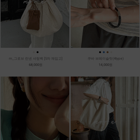
●
●
●
●
●
●
m_그로브 린넨 셔링백 [5차 재입고]
쿠바 브레이슬릿(4type)
68,000원
14,000원