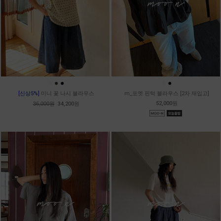
●
●
●
●
●
[신상5%]
미니 꽃 나시 블라우스
m_포엣 핀턱 블라우스 [2차 재입고]
52,000원
36,000원
34,200원