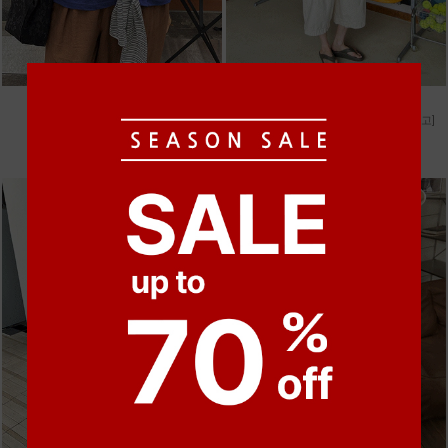
●
●
●
●
●
●
m_마무 린넨 나시 [4차 재입고]
m_헤세드 스티치 데님팬츠 [4차 재입고]
28,000원
87,000원