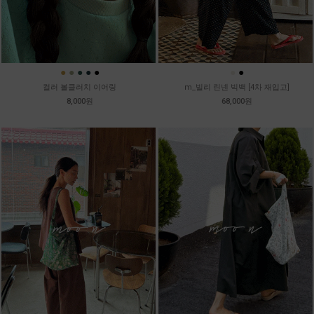
●
●
●
●
●
●
●
컬러 볼클러치 이어링
m_빌리 린넨 빅백 [4차 재입고]
8,000원
68,000원