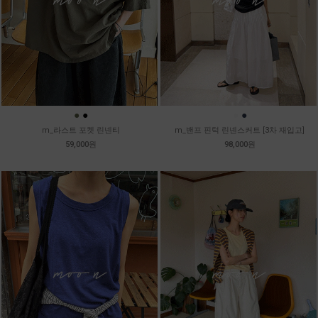
●
●
●
●
m_라스트 포켓 린넨티
m_밴프 핀턱 린넨스커트 [3차 재입고]
59,000원
98,000원