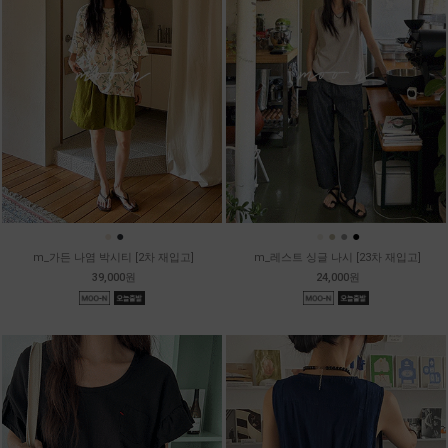
●
●
●
●
●
●
m_가든 나염 박시티 [2차 재입고]
m_레스트 싱글 나시 [23차 재입고]
39,000원
24,000원