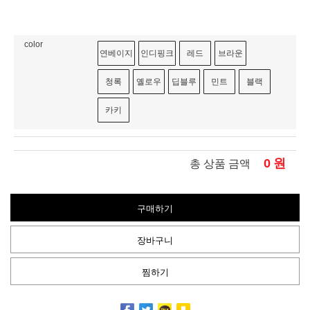
color
연베이지
인디핑크
레드
브라운
청록
옐로우
딥블루
민트
블랙
카키
0
원
총 상품 금액
구매하기
장바구니
찜하기