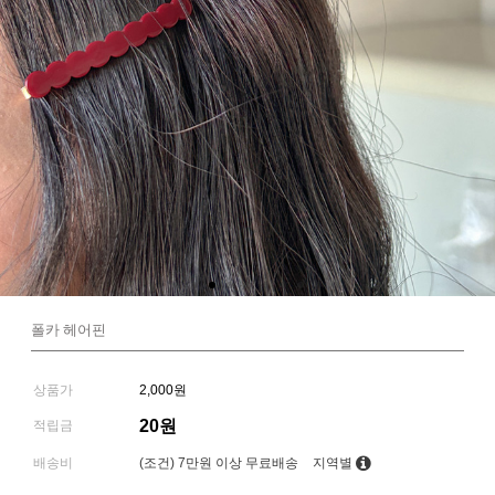
폴카 헤어핀
상품가
2,000원
20원
적립금
배송비
(조건)
7만원 이상 무료배송
지역별