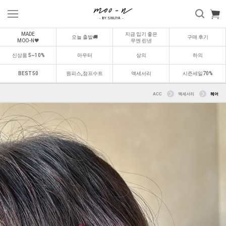
MADE
지금 입기 좋은
오늘 출발🚚
구매 후기
MOO-N🖤
무엔 린넨
신상품 5~10%
아우터
상의
하의
BEST 50
원피스,점프수트
액세서리
시즌세일70%
ACC
액세서리
헤어