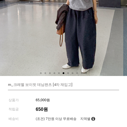
m_크레멜 보이핏 데님팬츠 [4차 재입고]
상품가
65,000원
650원
적립금
배송비
(조건)
7만원 이상 무료배송
지역별