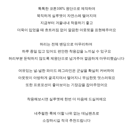
톡톡한 코튼100% 원단으로 제작하여
묵직하게 실루엣이 자연스레 떨어지며
지금부터 겨울내내 착용하기 좋고
더욱이 입었을 때 흐트러짐 없이 깔끔한 아웃핏을 표현해주어요
허리는 전체 밴딩으로 마무리하여
하루 종일 입고 있어도 편안한 착용감을 느끼실 수 있구요
허리부분 둔탁하지 않도록 제원단으로 넘겨주어 깔끔하게 마무리했습니다
여유있는 널-널한 와이드 레그라인은 군살을 확실히 커버하며
아웃핏이 아방하게 굴곡지며서 떨어지니 무심한듯 멋스러워요
또한 프로포션이 좋아보이는 기장감을 잡아주었어요
착용해보시면 실루엣에 한번 더 마음에 드실꺼에요
네추럴한 룩에 더할 나위 없는 데님팬츠로
소장하시길 적극 추천드립니다