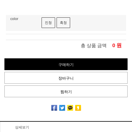
color
진청
흑청
0
원
총 상품 금액
구매하기
장바구니
찜하기
상세보기