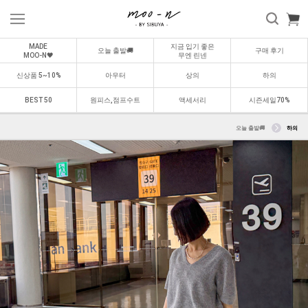
MADE
지금 입기 좋은
오늘 출발🚚
구매 후기
MOO-N🖤
무엔 린넨
신상품 5~10%
아우터
상의
하의
BEST 50
원피스,점프수트
액세서리
시즌세일70%
오늘 출발🚚
하의