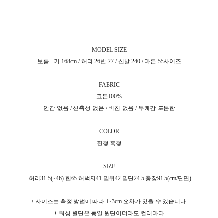
MODEL SIZE
보름 - 키 168cm / 허리 26반-27 / 신발 240 / 마른 55사이즈
FABRIC
코튼100%
안감-없음 / 신축성-없음 / 비침-없음 / 두께감-도톰함
COLOR
진청,흑청
SIZE
허리31.5(~46) 힙65 허벅지41 밑위42 밑단24.5 총장91.5(cm/단면)
+ 사이즈는 측정 방법에 따라 1~3cm 오차가 있을 수 있습니다.
+ 워싱 원단은 동일 원단이더라도 컬러마다