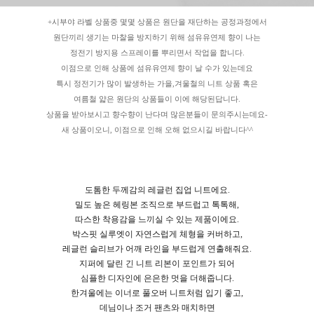
+시부야 라벨 상품중 몇몇 상품은 원단을 재단하는 공정과정에서
원단끼리 생기는 마찰을 방지하기 위해 섬유유연제 향이 나는
정전기 방지용 스프레이를 뿌리면서 작업을 합니다.
이점으로 인해 상품에 섬유유연제 향이 날 수가 있는데요
특시 정전기가 많이 발생하는 가을,겨울철의 니트 상품 혹은
여름철 얇은 원단의 상품들이 이에 해당된답니다.
상품을 받아보시고 향수향이 난다며 많은분들이 문의주시는데요-
새 상품이오니, 이점으로 인해 오해 없으시길 바랍니다^^
도톰한 두께감의 레글런 집업 니트에요.
밀도 높은 헤링본 조직으로 부드럽고 톡톡해,
따스한 착용감을 느끼실 수 있는 제품이에요.
박스핏 실루엣이 자연스럽게 체형을 커버하고,
레글런 슬리브가 어깨 라인을 부드럽게 연출해줘요.
지퍼에 달린 긴 니트 리본이 포인트가 되어
심플한 디자인에 은은한 멋을 더해줍니다.
한겨울에는 이너로 풀오버 니트처럼 입기 좋고,
데님이나 조거 팬츠와 매치하면