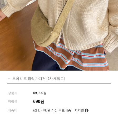
m_조이 니트 집업 가디건 [2차 재입고]
상품가
69,000원
690원
적립금
배송비
(조건)
7만원 이상 무료배송
지역별