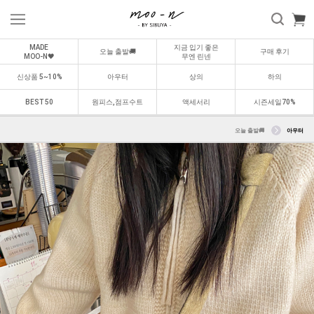
MADE
지금 입기 좋은
오늘 출발🚚
구매 후기
MOO-N🖤
무엔 린넨
신상품 5~10%
아우터
상의
하의
BEST 50
원피스,점프수트
액세서리
시즌세일70%
오늘 출발🚚
아우터