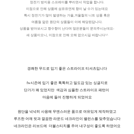
정전기 방지용 스프레이를 뿌리면서 작업을 합니다.
이점으로 인해 상품에 섬유유연제 향이 날 수가 있는데요
특시 정전기가 많이 발생하는 가을,겨울철의 니트 상품 혹은
여름철 얇은 원단의 상품들이 이에 해당된답니다.
상품을 받아보시고 향수향이 난다며 많은분들이 문의주시는데요-
새 상품이오니, 이점으로 인해 오해 없으시길 바랍니다^^
경쾌한 무드로 입기 좋은 스트라이프 티셔츠입니다
fw시즌에 입기 좋은 톡톡하고 밀도감 있는 싱글지로
단가가 꽤 있었지만
색감과 심플한 스트라이프 패턴이
마음에 들어 진행하게 되었어요
원단을 넉넉히 사용해 무엔스러운 품으로 여유있게 제작하였고
루즈한 어깨 핏과 깔끔한 라운드 네크라인이 밸런스를 맞추었습니다
네크라인은 리브드에
더블스티치를 주어 내구성이 좋도록 하였어요