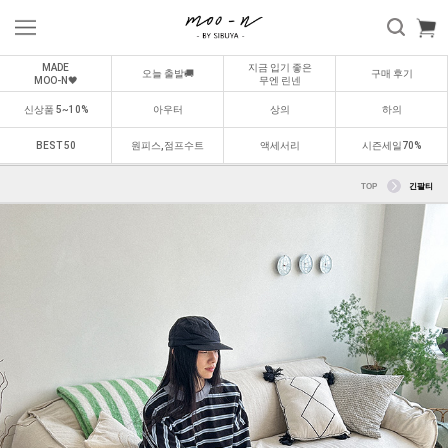
MADE
지금 입기 좋은
오늘 출발🚚
구매 후기
MOO-N🖤
무엔 린넨
신상품 5~10%
아우터
상의
하의
BEST 50
원피스,점프수트
액세서리
시즌세일70%
TOP
긴팔티