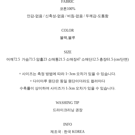
FABRIC
코튼100%
안감-없음 / 신축성-없음 / 비침-없음 / 두께감-도톰함
COLOR
블랙,블루
SIZE
어깨72.5
가슴73.5 암홀23 소매통21.5 소매장47 소매단12.5 총장61.5 (cm/단면)
+ 사이즈는 측정 방법에 따라 1~3cm 오차가 있을 수 있습니다.
+ 다이마루 원단은 동일 원단이더라도 컬러마다
수축률이 상이하여 사이즈가 1-3cm 오차가 있을 수 있습니다.
WASHING TIP
드라이크리닝 권장
INFO
제조국 : 한국 KOREA