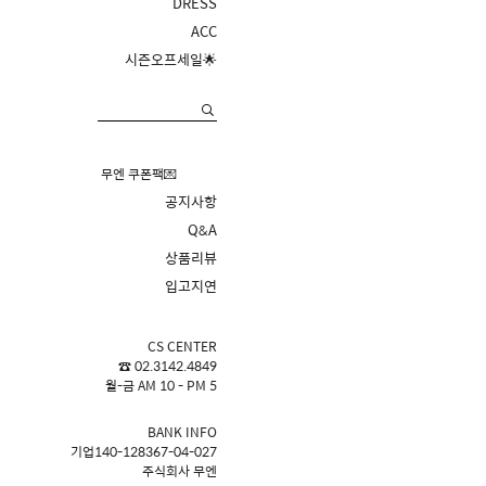
DRESS
ACC
시즌오프세일🌟
무엔 쿠폰팩💌
공지사항
Q&A
상품리뷰
입고지연
CS CENTER
☎ 02.3142.4849
월-금 AM 10 - PM 5
BANK INFO
기업140-128367-04-027
주식회사 무엔