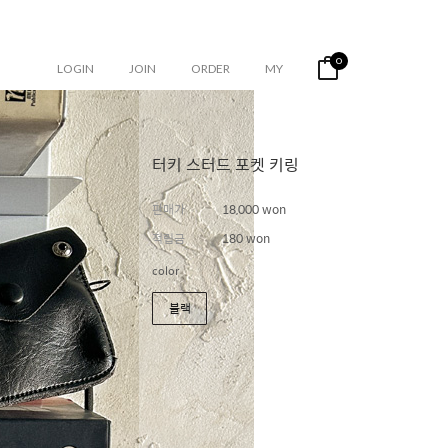
0
LOGIN
JOIN
ORDER
MY
터키 스터드 포켓 키링
판매가
18,000 won
적립금
180 won
color
블랙