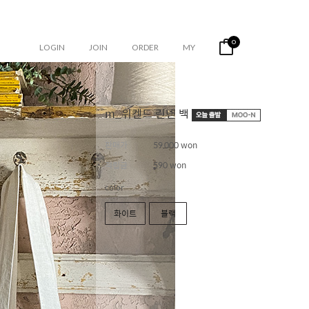
0
LOGIN
JOIN
ORDER
MY
m_위켄드 린넨 백
판매가
59,000 won
적립금
590 won
color
화이트
블랙