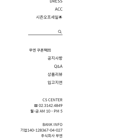
DRESS
ACC
시즌오프세일🌟
무엔 쿠폰팩💌
공지사항
Q&A
상품리뷰
입고지연
CS CENTER
☎ 02.3142.4849
월-금 AM 10 - PM 5
BANK INFO
기업140-128367-04-027
주식회사 무엔