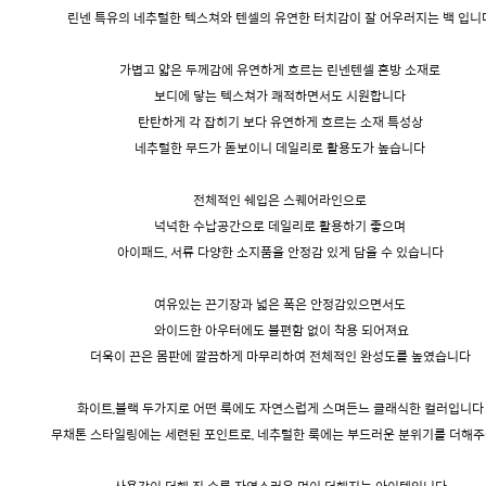
린넨 특유의 네추럴한 텍스쳐와 텐셀의 유연한 터치감이 잘 어우러지는 백 입니
가볍고 얇은 두께감에 유연하게 흐르는 린넨텐셀 혼방 소재로
보디에 닿는 텍스쳐가 쾌적하면서도 시원합니다
탄탄하게 각 잡히기 보다 유연하게 흐르는 소재 특성상
네추럴한 무드가 돋보이니 데일리로 활용도가 높습니다
전체적인 쉐입은 스퀘어라인으로
넉넉한 수납공간으로 데일리로 활용하기 좋으며
아이패드, 서류 다양한 소지품을 안정감 있게 담을 수 있습니다
여유있는 끈기장과 넓은 폭은 안정감있으면서도
와이드한 아우터에도 불편함 없이 착용 되어져요
더욱이 끈은 몸판에 깔끔하게 마무리하여 전체적인 완성도를 높였습니다
화이트,블랙 두가지로 어떤 룩에도 자연스럽게 스며든느 클래식한 컬러입니다
무채톤 스타일링에는 세련된 포인트로, 네추럴한 룩에는 부드러운 분위기를 더해