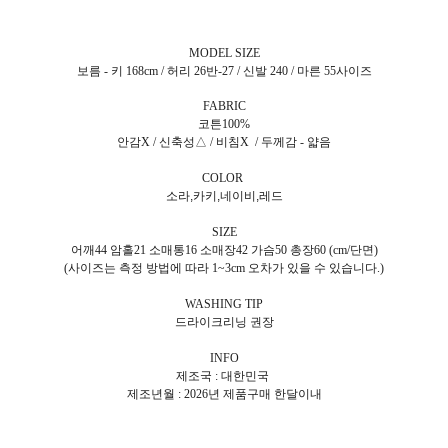
MODEL SIZE
보름 - 키 168cm / 허리 26반-27 / 신발 240 / 마른 55사이즈
FABRIC
코튼100%
안감X / 신축성△ / 비침X / 두께감 - 얇음
COLOR
소라,카키,네이비,레드
SIZE
어깨44 암홀21 소매통16 소매장42 가슴50 총장60 (cm/단면)
(사이즈는 측정 방법에 따라 1~3cm 오차가 있을 수 있습니다.)
WASHING TIP
드라이크리닝 권장
INFO
제조국 : 대한민국
제조년월 : 2026년 제품구매 한달이내