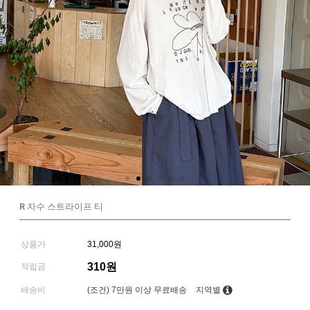
R 자수 스트라이프 티
상품가
31,000원
310원
적립금
배송비
(조건)
7만원 이상 무료배송
지역별