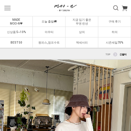
MADE
지금 입기 좋은
오늘 출발🚚
구매 후기
MOO-N🖤
무엔 린넨
신상품 5~10%
아우터
상의
하의
BEST 50
원피스,점프수트
액세서리
시즌세일70%
TOP
긴팔티