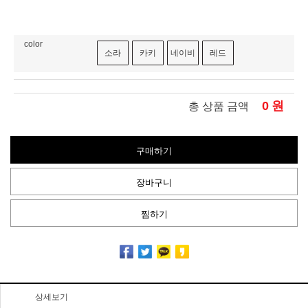
color
소라
카키
네이비
레드
0
원
총 상품 금액
구매하기
장바구니
찜하기
상세보기