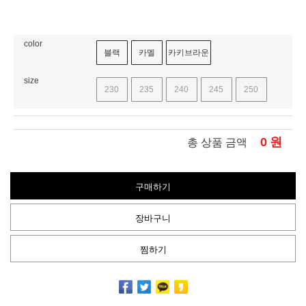
color
블랙
카멜
카키브라운
size
230
235
240
245
250
0
원
총 상품 금액
구매하기
장바구니
찜하기