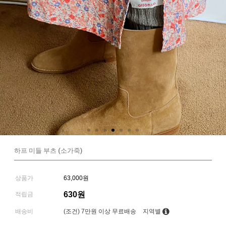
하프 미들 부츠 (소가죽)
상품가
63,000원
630원
적립금
배송비
(조건)
7만원 이상 무료배송
지역별