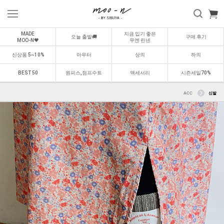
MADE
지금 입기 좋은
오늘 출발🚚
구매 후기
MOO-N🖤
무엔 린넨
신상품 5~10%
아우터
상의
하의
BEST 50
원피스,점프수트
액세서리
시즌세일70%
ACC
신발