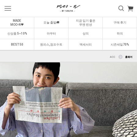
MADE
지금 입기 좋은
오늘 출발🚚
구매 후기
MOO-N🖤
무엔 린넨
신상품 5~10%
아우터
상의
하의
BEST 50
원피스,점프수트
액세서리
시즌세일70%
ACC
홈웨어