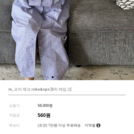
m_오아 체크 robe&ops [5차 재입고]
상품가
56,000원
560원
적립금
배송비
(조건)
7만원 이상 무료배송
지역별