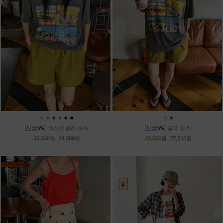
●
●
●
●
●
●
●
●
[신상5%]
바스락 컬러 숏츠
[신상5%]
밀크 팜 티
30,000원
28,500원
29,000원
27,500원