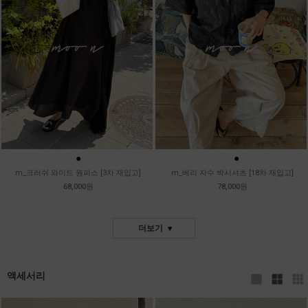
●
●
●
m_크러쉬 와이드 원피스 [3차 재입고]
m_베리 자수 박시셔츠 [18차 재입고]
68,000원
78,000원
더보기
액세서리