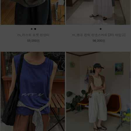
●
●
●
●
m_라스트 포켓 린넨티
m_밴프 핀턱 린넨스커트 [3차 재입고]
59,000원
98,000원