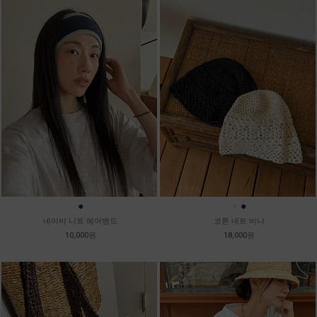
●
●
●
네이비 니트 헤어밴드
코튼 네트 비니
10,000원
18,000원