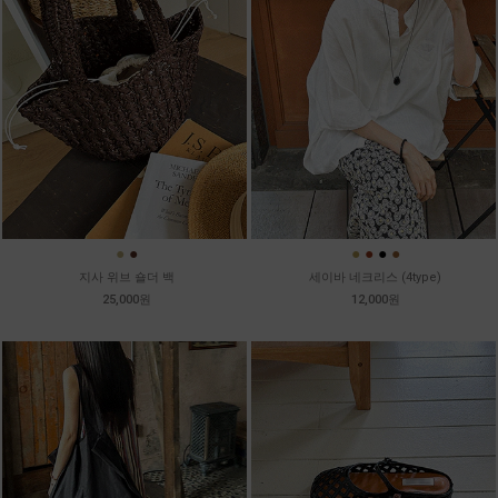
●
●
●
●
●
●
지사 위브 숄더 백
세이바 네크리스 (4type)
25,000원
12,000원