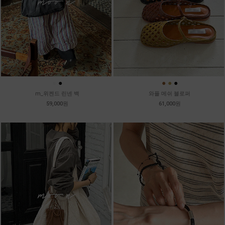
●
●
●
●
●
m_위켄드 린넨 백
와플 메쉬 블로퍼
59,000원
61,000원