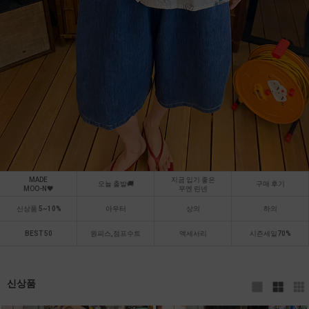
MADE
지금 입기 좋은
오늘 출발🚚
구매 후기
MOO-N🖤
무엔 린넨
신상품 5~10%
아우터
상의
하의
BEST 50
원피스,점프수트
액세서리
시즌세일70%
신상품