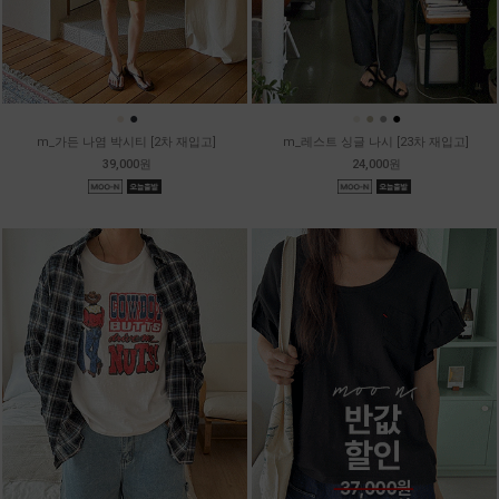
●
●
●
●
●
●
m_가든 나염 박시티 [2차 재입고]
m_레스트 싱글 나시 [23차 재입고]
39,000원
24,000원