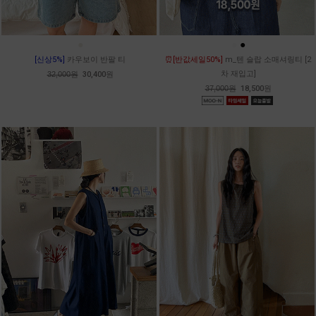
●
●
●
[신상5%]
카우보이 반팔 티
⏰[반값세일50%]
m_텐 슬랍 소매셔링티 [2
차 재입고]
32,000원
30,400원
37,000원
18,500원