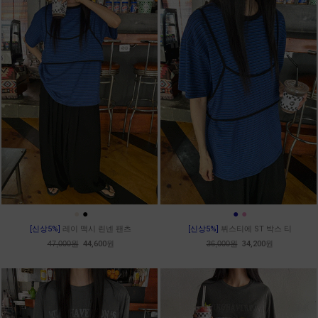
●
●
●
●
[신상5%]
레이 맥시 린넨 팬츠
[신상5%]
뷔스티에 ST 박스 티
47,000원
44,600원
36,000원
34,200원