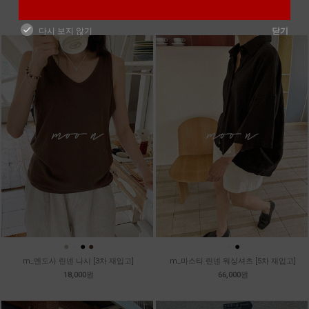
39,800원
99,800원
다시 보지 않기
닫기
●
●
●
●
●
●
m_멘도사 린넨 나시 [3차 재입고]
m_마스타 린넨 워싱셔츠 [5차 재입고]
18,000원
66,000원