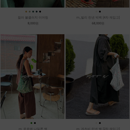
●
●
●
●
●
●
●
컬러 볼클러치 이어링
m_빌리 린넨 빅백 [4차 재입고]
8,000원
68,000원
●
●
●
●
m_로로에 나일론 백
m_게츠비 린넨 백 [2차 재입고]