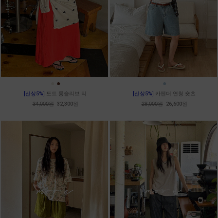
●
●
●
[신상5%]
도트 롱슬리브 티
[신상5%]
카펜더 연청 숏츠
34,000원
32,300원
28,000원
26,600원