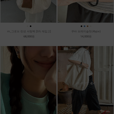
●
●
●
●
●
●
m_그로브 린넨 셔링백 [5차 재입고]
쿠바 브레이슬릿(4type)
68,000원
14,000원