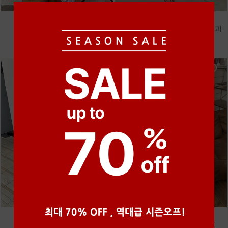
●
●
●
●
●
●
m_마무 린넨 나시 [4차 재입고]
m_헤세드 스티치 데님팬츠 [4차 재입고]
28,000원
87,000원
●
●
●
m_토가 하프 레이스티
m_샤벳 스트링 원피스 [2차 재입고]