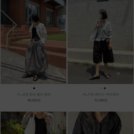
●
●
●
●
m_깅엄 린넨 펌킨 팬츠
m_키츠 레이스 하프팬츠
89,000원
52,000원