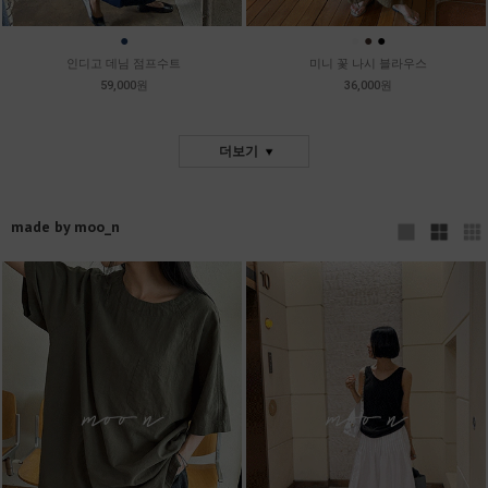
●
●
●
●
인디고 데님 점프수트
미니 꽃 나시 블라우스
59,000원
36,000원
더보기
made by moo_n