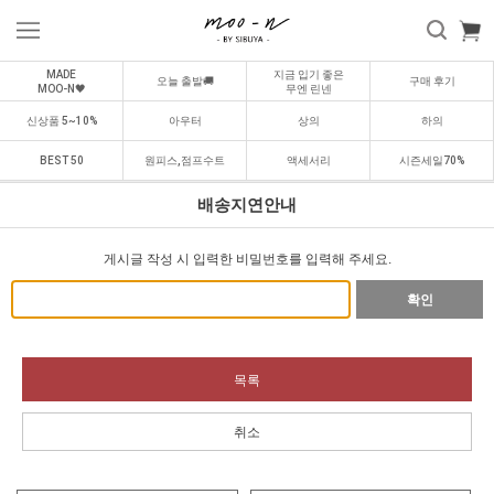
MADE
지금 입기 좋은
오늘 출발🚚
구매 후기
MOO-N🖤
무엔 린넨
신상품 5~10%
아우터
상의
하의
BEST 50
원피스,점프수트
액세서리
시즌세일70%
배송지연안내
게시글 작성 시 입력한 비밀번호를 입력해 주세요.
확인
목록
취소