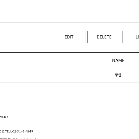
EDIT
DELETE
L
NAME
무엔
IVERY
05호
TELL 02-3142-4849