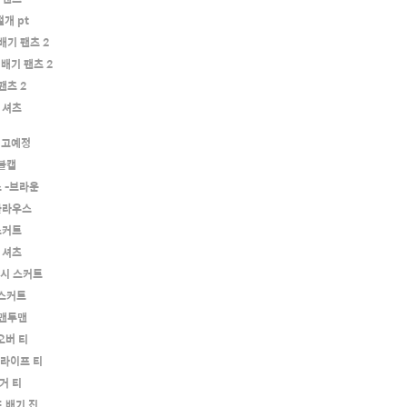
개 pt
배기 팬츠 2
배기 팬츠 2
팬츠 2
 셔츠
입고예정
 볼캡
 -브라운
블라우스
스커트
 셔츠
맥시 스커트
 스커트
 맨투맨
오버 티
트라이프 티
거 티
 배기 진