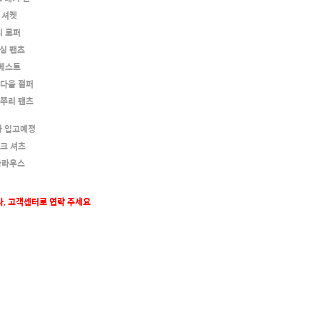
 셔켓
니 로퍼
싱 팬츠
 베스트
타다움 점퍼
 쭈리 팬츠
화 입고예정
체크 셔츠
블라우스
나, 고객센터로 연락 주세요