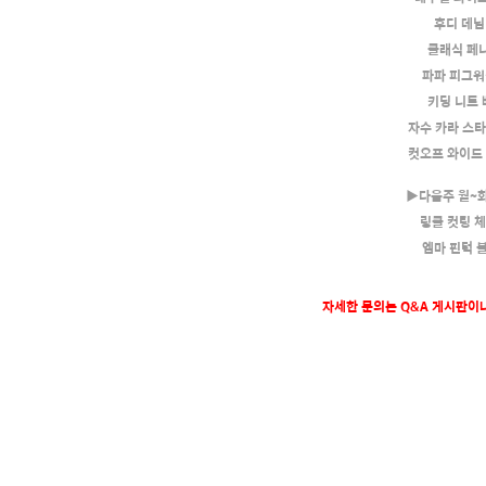
후디 데님
클래식 페
파파 피그워
키딩 니트
자수 카라 스
컷오프 와이드
▶다음주 월~
링클 컷팅 
엠마 핀턱 
자세한 문의는 Q&A 게시판이