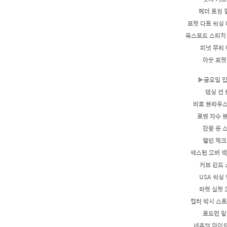
헤더 트윌 절
포켓 다트 워싱 
옥스포드 스티치 
피넛 쭈리 
아웃 포켓
▶금요일 
댄싱 썬
바흐 블라우스
로렐 자수 
잔꽃 롱 
앨빈 체크
웨스턴 오버 
커브 윈드
USA 워싱
라켓 실켓 
컬러 박시 스
로드런 링
네추럴 와이드