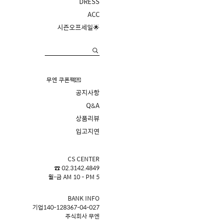
DRESS
ACC
시즌오프세일🌟
무엔 쿠폰팩💌
공지사항
Q&A
상품리뷰
입고지연
CS CENTER
☎ 02.3142.4849
월-금 AM 10 - PM 5
BANK INFO
기업140-128367-04-027
주식회사 무엔