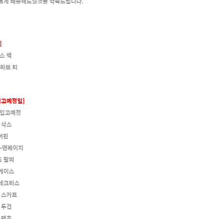
빠르게 배송해드릴것을 약속드립니다.
]
스 백
슬라브 티
입고예정일]
 입고예정
 삭스
어핀
 -연베이지
드 팔찌
 케이스
 네크리스
 스카프
 두건
 팬츠