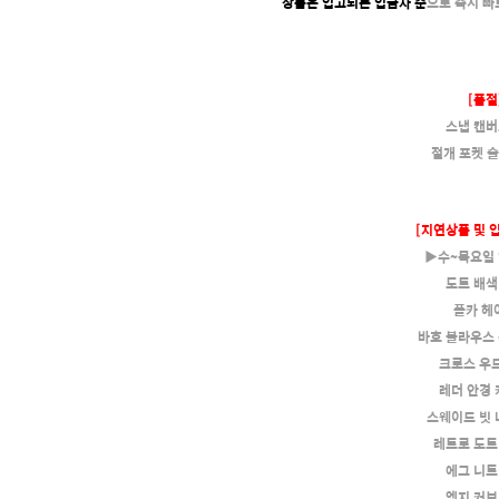
상품은 입고되는 입금자 순
으로 즉시 
[품절
스냅 캔버
절개 포켓 
[지연상품 및 
▶수~목요일
도트 배색
폴카 헤
바흐 블라우스
크로스 우
레더 안경
스웨이드 빗
레트로 도트
에그 니트
엣지 커브