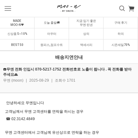
MADE
지금 입기 좋은
오늘 출발🚚
구매 후기
MOO-N🖤
무엔 린넨
신상품 5~10%
아우터
상의
하의
BEST 50
원피스,점프수트
액세서리
시즌세일70%
배송지연안내
☎️무엔 전화 인입시 070-5217-1752 전화번호로 노출이 됩니다 . 꼭 전화를 받아
주세요🙏
무엔 (moon)
|
2025-08-29
|
조회수 1701
안녕하세요 무엔입니다
고객님께서 무엔 고객센터를 연락을 하시는 경우
☎ 02.3142.4849
무엔 고객센터에서 고객님께 유선상으로 연락을 하는 경우