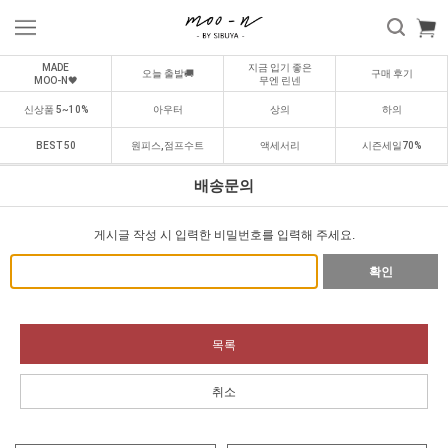
MADE
지금 입기 좋은
오늘 출발🚚
구매 후기
MOO-N🖤
무엔 린넨
신상품 5~10%
아우터
상의
하의
BEST 50
원피스,점프수트
액세서리
시즌세일70%
배송문의
게시글 작성 시 입력한 비밀번호를 입력해 주세요.
확인
목록
취소