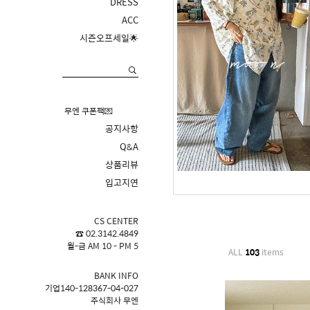
DRESS
ACC
시즌오프세일🌟
무엔 쿠폰팩💌
공지사항
Q&A
상품리뷰
입고지연
CS CENTER
☎ 02.3142.4849
월-금 AM 10 - PM 5
ALL
103
items
BANK INFO
기업140-128367-04-027
주식회사 무엔