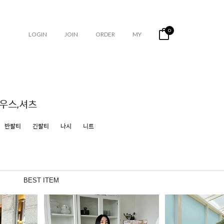
0
LOGIN
JOIN
ORDER
MY
우스,셔츠
반팔티
긴팔티
나시
니트
BEST ITEM