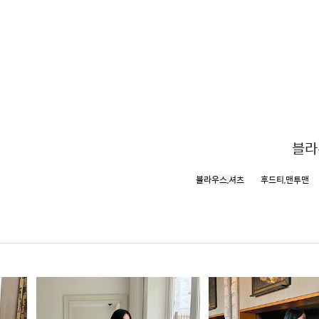
블라
블라우스,셔츠
후드티,맨투맨