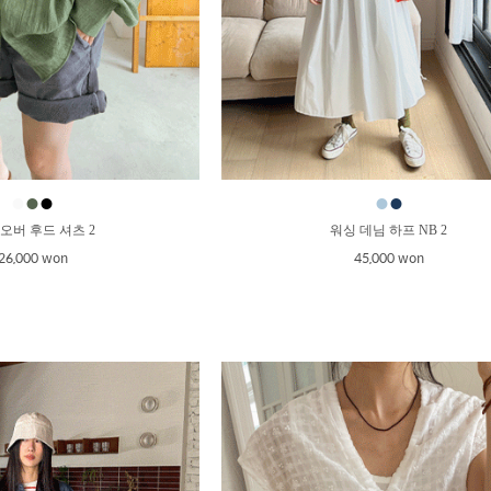
●
●
●
●
●
오버 후드 셔츠 2
워싱 데님 하프 NB 2
26,000 won
45,000 won