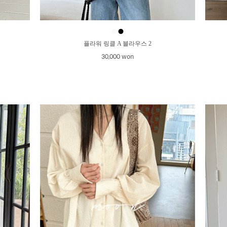
●
●
플라워 링클 A 블라우스 2
30,000 won