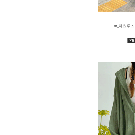
m_허츠 루즈