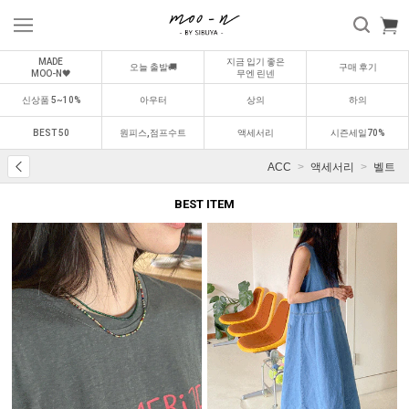
MADE
지금 입기 좋은
오늘 출발🚚
구매 후기
MOO-N🖤
무엔 린넨
신상품 5~10%
아우터
상의
하의
BEST 50
원피스,점프수트
액세서리
시즌세일70%
ACC
액세서리
벨트
BEST ITEM
BEST
BEST
0
1
0
2