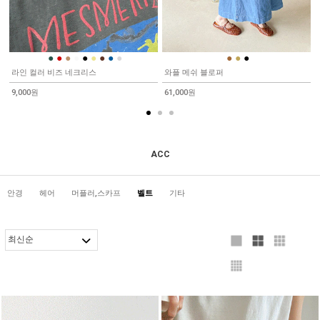
●
●
●
●
●
●
●
●
●
●
●
●
라인 컬러 비즈 네크리스
와플 메쉬 블로퍼
9,000원
61,000원
ACC
안경
헤어
머플러,스카프
벨트
기타