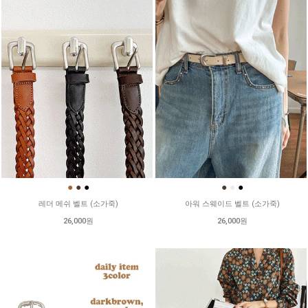
●
●
●
●
●
●
레더 메쉬 벨트 (소가죽)
아워 스웨이드 벨트 (소가죽)
26,000원
26,000원