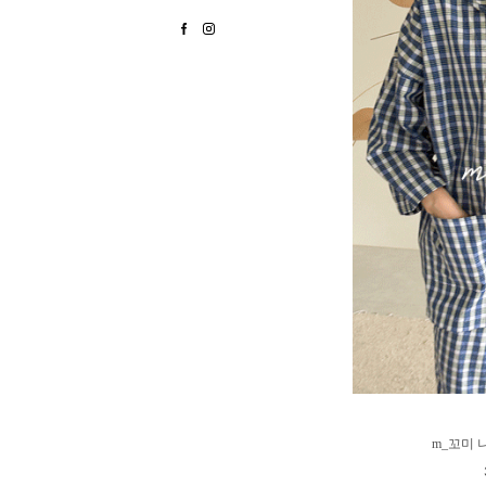
m_꼬미 나