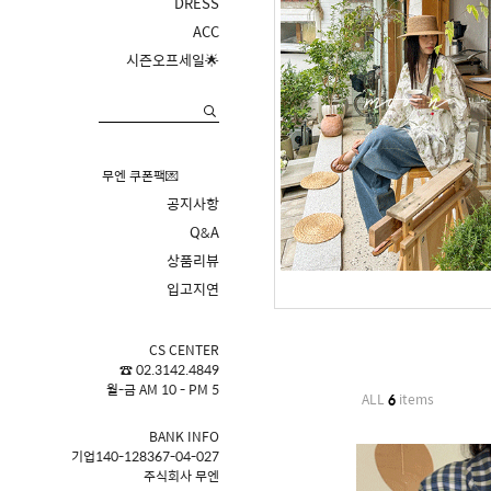
DRESS
ACC
시즌오프세일🌟
무엔 쿠폰팩💌
공지사항
Q&A
상품리뷰
입고지연
CS CENTER
☎ 02.3142.4849
월-금 AM 10 - PM 5
ALL
6
items
BANK INFO
기업140-128367-04-027
주식회사 무엔