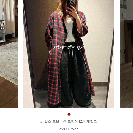
●
m_일소 로브 나이트웨어 [2차 재입고]
69,000 won