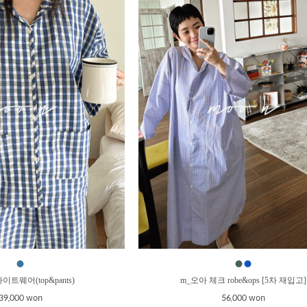
●
●
●
이트웨어(top&pants)
m_오아 체크 robe&ops [5차 재입고]
39,000 won
56,000 won