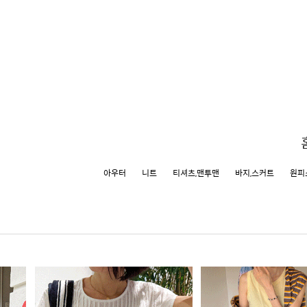
아우터
니트
티셔츠,맨투맨
바지,스커트
원피