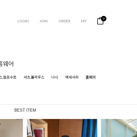
0
LOGIN
JOIN
ORDER
MY
홈웨어
스,점프수트
셔츠,블라우스
나시
액세서리
홈웨어
BEST ITEM