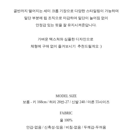
골반까지 떨어지는 세미 크롭 기장으로 다양한 스타일링이 가능하며
밑단 부분에 립 조직으로 마감하여 밑단이 늘어짐 없이
안정감 있는 핏을 잘 유지시켜준답니다.
가벼운 텍스쳐와 심플한 디자인으로
체형에 구애 없이 즐겨보시기
추천드릴게요 :)
MODEL SIZE
보름 - 키 168cm / 허리 26반-27 / 신발 240 / 마른 55사이즈
FABRIC
울 100%
안감-없음 / 신축성-있음 / 비침-없음 / 두께감-두꺼움