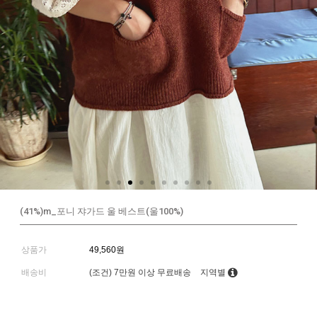
(41%)m_포니 쟈가드 울 베스트(울100%)
상품가
49,560원
배송비
(조건)
7만원 이상 무료배송
지역별