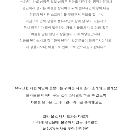
+시부야 라벨 상품중 몇몇 상품은 원단을 재단하는 공정과정에서
원단끼리 생기는 마찰을 방지하기 위해 섬유유연제 향이 나는
정전기 방지용 스프레이를 뿌리면서 작업을 합니다.
이점으로 인해 상품에 섬유유연제 향이 날 수가 있는데요
특시 정전기가 많이 발생하는 가을,겨울철의 니트 상품 혹은
여름철 얇은 원단의 상품들이 이에 해당된답니다.
상품을 받아보시고 향수향이 난다며 많은분들이 문의주시는데요-
새 상품이오니, 이점으로 인해 오해 없으시길 바랍니다^^
유니크한 패턴 짜임이 돋보이는 귀여운 니트 조끼 소개해 드릴게요
올가을을 더욱더 무드 있게 스타일링 하실 수 있도록
차분한 브라운, 그레이 컬러웨이로 준비했고요
일반 울 소재 니트와는 다르게
바디에 닿았을때
불편하지 않는 네추럴한
울 100% 원사를 찾아 선정하여