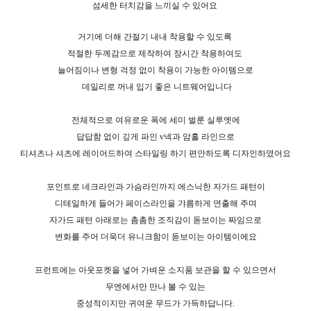
섬세한 터치감을 느끼실 수 있어요
거기에 더해 간절기 내내 착용할 수 있도록
적절한 두께감으로 제작하여
장시간 착용하여도
늘어짐이나 변형 걱정 없이 착용이 가능한 아이템으로
데일리로 꺼내 입기 좋은 니트웨어입니다
전체적으로 여유로운 폭에 세미 벌룬 실루엣에
답답함 없이 깊게 파인 v넥과 암홀 라인으로
티셔츠나 셔츠에 레이어드하여 스타일링 하기 편안하도록 디자인하였어요
포인트로 네크라인과 가슴라인까지 에스닉한 자가드 패턴이
디테일하게 들어가 페이스라인을 갸름하게 연출해 주며
자가드 패턴 아래로는 촘촘한 조직감이 돋보이는 짜임으로
변화를 주어 더욱더 유니크함이 돋보이는 아이템이에요
프런트에는 아웃포켓을 넣어 가벼운 소지품 보관을 할 수 있으면서
무엔에서만 만나 볼 수 있는
중성적이지만 귀여운 무드가 가득하답니다.