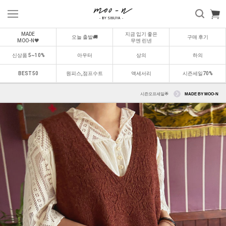
MADE
지금 입기 좋은
오늘 출발🚚
구매 후기
MOO-N🖤
무엔 린넨
신상품 5~10%
아우터
상의
하의
BEST 50
원피스,점프수트
액세서리
시즌세일70%
시즌오프세일🌟
MADE BY MOO-N