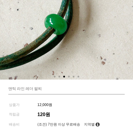
앤틱 라인 레더 팔찌
상품가
12,000원
120원
적립금
배송비
(조건)
7만원 이상 무료배송
지역별