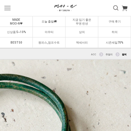
MADE
지금 입기 좋은
오늘 출발🚚
구매 후기
MOO-N🖤
무엔 린넨
신상품 5~10%
아우터
상의
하의
BEST 50
원피스,점프수트
액세서리
시즌세일70%
ACC
쥬얼리
팔찌