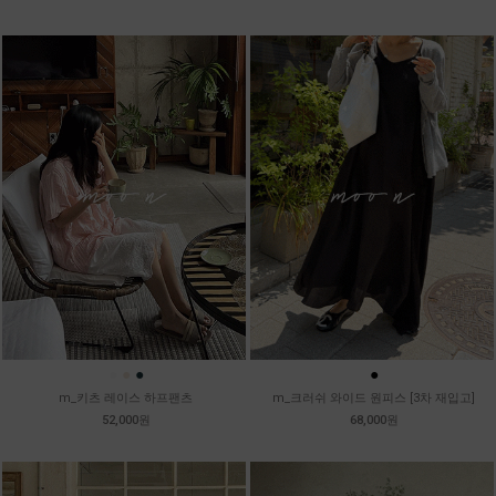
●
●
●
●
m_키츠 레이스 하프팬츠
m_크러쉬 와이드 원피스 [3차 재입고]
52,000원
68,000원