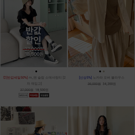
●
●
●
●
⏰[반값세일50%]
m_텐 슬랍 소매셔링티 [2
[신상5%]
노카라 오버 블라우스
차 재입고]
36,000원
34,200원
37,000원
18,500원