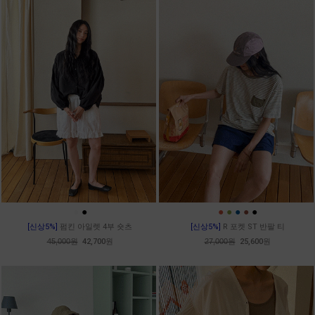
●
●
●
●
●
●
●
[신상5%]
펌킨 아일렛 4부 숏츠
[신상5%]
R 포켓 ST 반팔 티
45,000원
42,700원
27,000원
25,600원