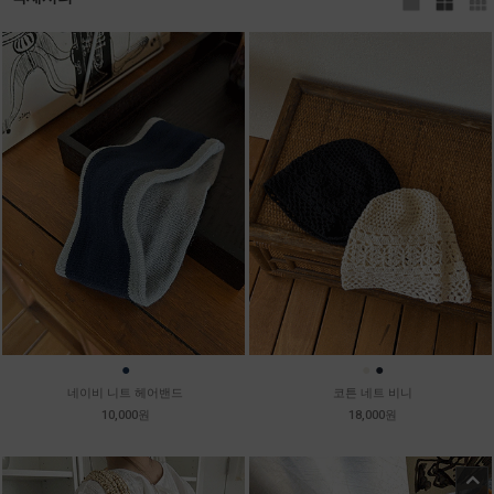
●
●
●
네이비 니트 헤어밴드
코튼 네트 비니
10,000원
18,000원