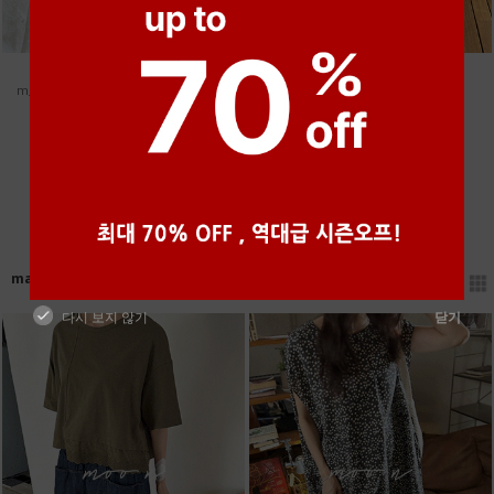
●
●
●
●
●
m_린넨 오버 돌먼 블라우스 [4차 재입고]
[신상5%]
썸웨어 슬럽 박스 티
45,000원
24,000원
22,800원
더보기
made by moo_n
다시 보지 않기
닫기