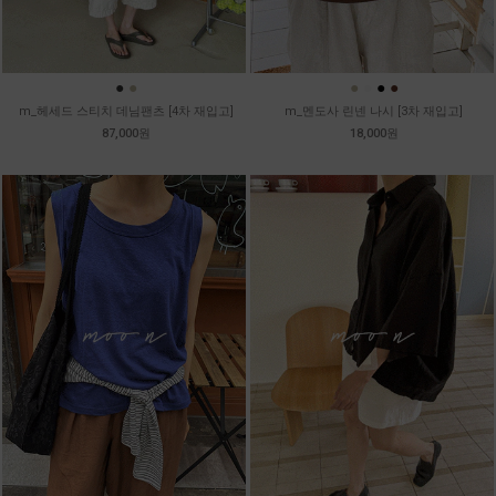
●
●
●
●
●
●
m_헤세드 스티치 데님팬츠 [4차 재입고]
m_멘도사 린넨 나시 [3차 재입고]
87,000원
18,000원