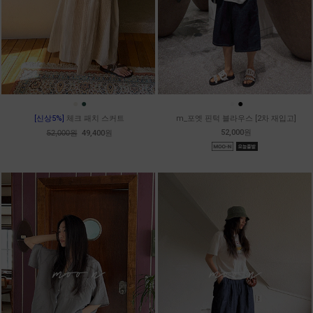
●
●
●
●
[신상5%]
체크 패치 스커트
m_포엣 핀턱 블라우스 [2차 재입고]
52,000원
52,000원
49,400원