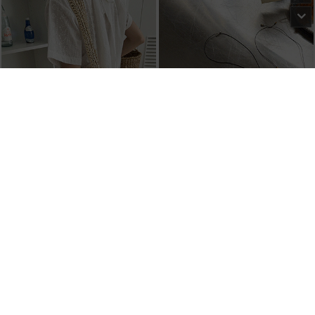
●
●
●
●
●
●
지사 위브 숄더 백
세이바 네크리스 (4type)
25,000원
12,000원