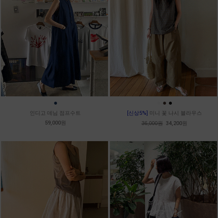
●
●
●
●
인디고 데님 점프수트
[신상5%]
미니 꽃 나시 블라우스
59,000원
36,000원
34,200원