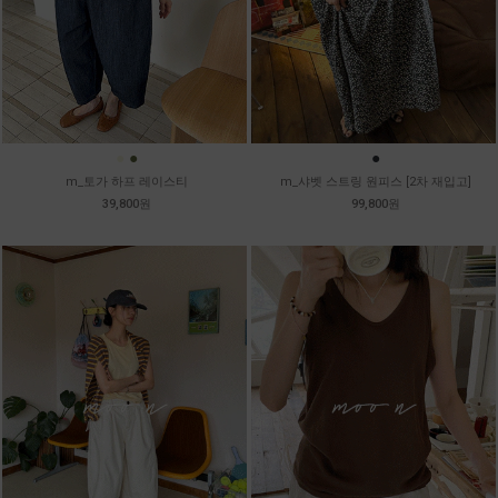
●
●
●
m_토가 하프 레이스티
m_샤벳 스트링 원피스 [2차 재입고]
39,800원
99,800원