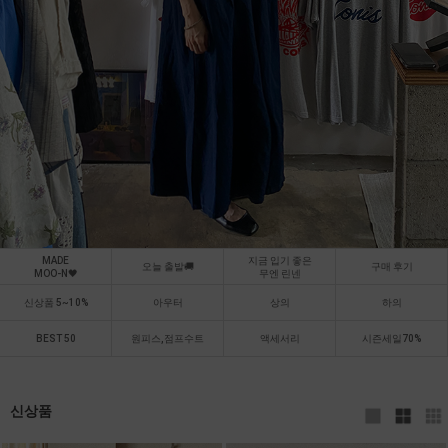
MADE
지금 입기 좋은
오늘 출발🚚
구매 후기
MOO-N🖤
무엔 린넨
신상품 5~10%
아우터
상의
하의
BEST 50
원피스,점프수트
액세서리
시즌세일70%
신상품