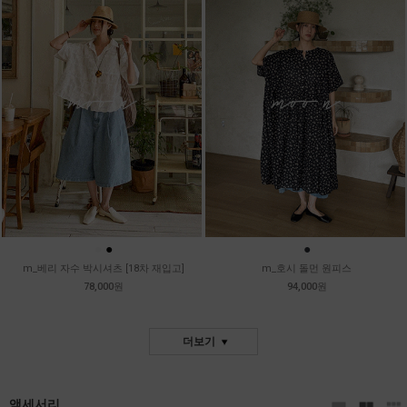
●
●
●
m_베리 자수 박시셔츠 [18차 재입고]
m_호시 돌먼 원피스
78,000원
94,000원
더보기
액세서리