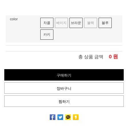
color
차콜
베이지
브라운
블랙
블루
카키
0
원
총 상품 금액
구매하기
장바구니
찜하기