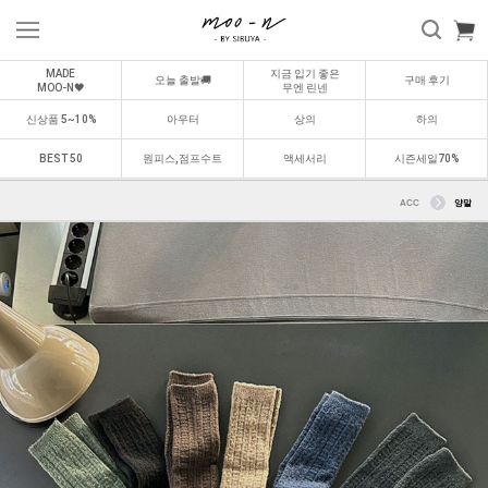
MADE
지금 입기 좋은
오늘 출발🚚
구매 후기
MOO-N🖤
무엔 린넨
신상품 5~10%
아우터
상의
하의
BEST 50
원피스,점프수트
액세서리
시즌세일70%
ACC
양말