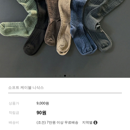
소프트 케이블 니삭스
상품가
9,000원
90원
적립금
배송비
(조건)
7만원 이상 무료배송
지역별