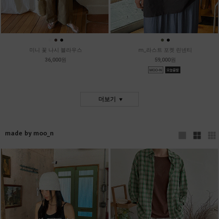
●
●
●
●
●
미니 꽃 나시 블라우스
m_라스트 포켓 린넨티
36,000원
59,000원
더보기
made by moo_n