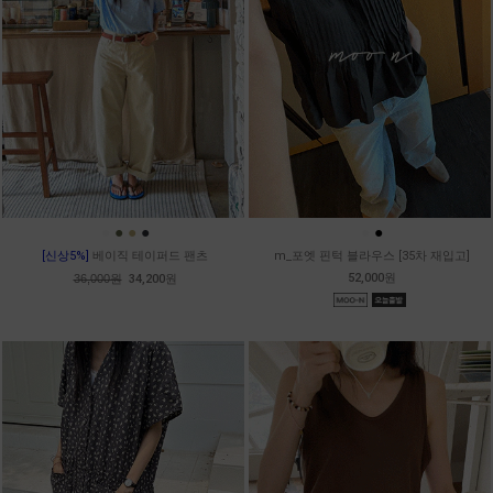
●
●
●
●
●
●
[신상5%]
베이직 테이퍼드 팬츠
m_포엣 핀턱 블라우스 [35차 재입고]
52,000원
36,000원
34,200원