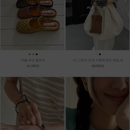
●
●
●
●
●
와플 메쉬 블로퍼
m_그로브 린넨 셔링백 [5차 재입고]
61,000원
68,000원