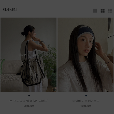
액세서리
●
●
m_모노 잉크 빅 백 [3차 재입고]
네이비 니트 헤어밴드
68,000원
10,000원