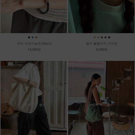
●
●
●
●
●
●
●
●
●
쿠바 브레이슬릿(4type)
컬러 볼클러치 이어링
14,000원
8,000원