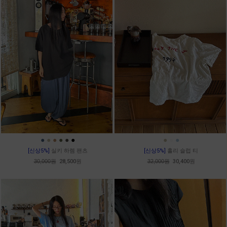
●
●
●
●
●
●
●
●
●
[신상5%]
실키 하렘 팬츠
[신상5%]
홀리 슬럽 티
30,000원
28,500원
32,000원
30,400원