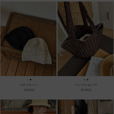
●
●
●
●
코튼 네트 비니
지사 위브 숄더 백
18,000원
25,000원