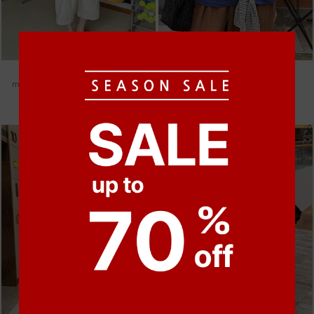
●
●
●
●
●
●
m_헤세드 스티치 데님팬츠 [4차 재입고]
m_마무 린넨 나시 [4차 재입고]
87,000원
28,000원