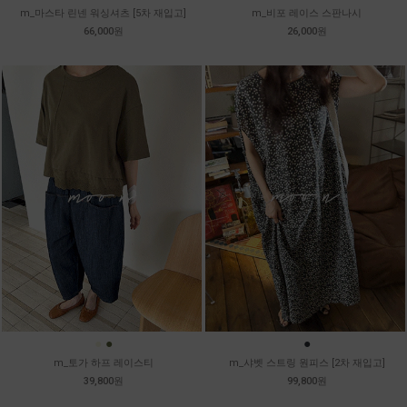
m_마스타 린넨 워싱셔츠 [5차 재입고]
m_비포 레이스 스판나시
66,000원
26,000원
●
●
●
m_토가 하프 레이스티
m_샤벳 스트링 원피스 [2차 재입고]
39,800원
99,800원