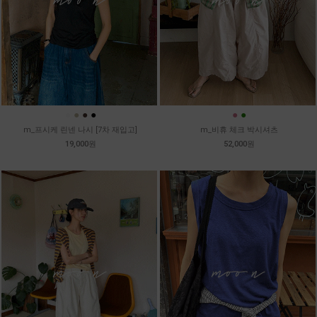
●
●
●
●
●
●
m_프시케 린넨 나시 [7차 재입고]
m_비휴 체크 박시셔츠
19,000원
52,000원