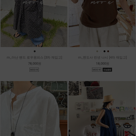
●
●
●
●
●
m_아난 밴드 로우원피스 [3차 재입고]
m_멘도사 린넨 나시 [4차 재입고]
78,000원
18,000원