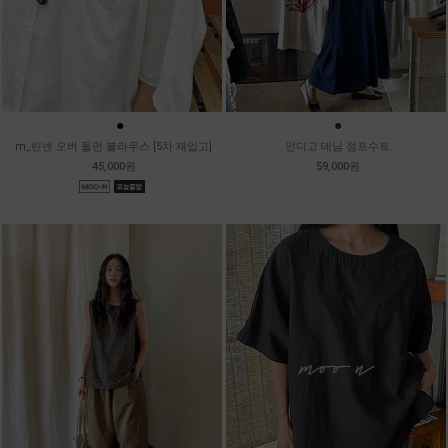
●
●
●
m_린넨 오버 돌먼 블라우스 [5차 재입고]
인디고 데님 점프수트
45,000원
59,000원