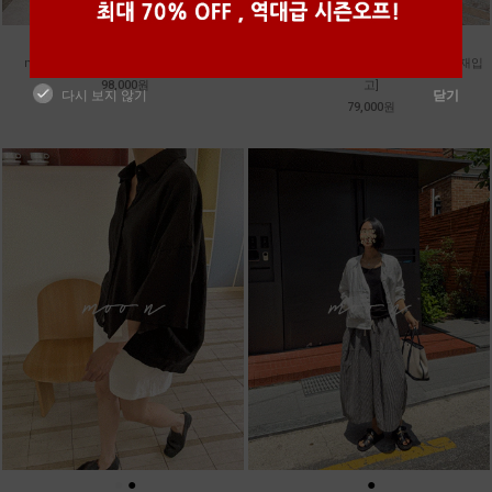
●
●
●
●
m_밴프 핀턱 린넨스커트 [3차 재입고]
m_훌 케미컬 슬리브리스 원피스 [2차 재입
98,000원
고]
다시 보지 않기
닫기
79,000원
●
●
●