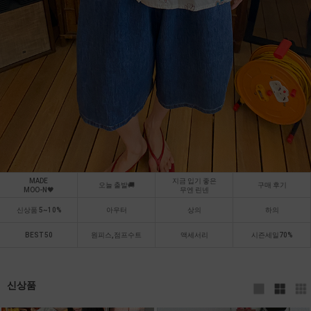
MADE
지금 입기 좋은
오늘 출발🚚
구매 후기
MOO-N🖤
무엔 린넨
신상품 5~10%
아우터
상의
하의
BEST 50
원피스,점프수트
액세서리
시즌세일70%
신상품