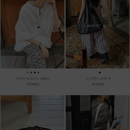
●
●
●
●
●
●
세이바 네크리스 (4type)
m_위켄드 린넨 백
12,000원
59,000원