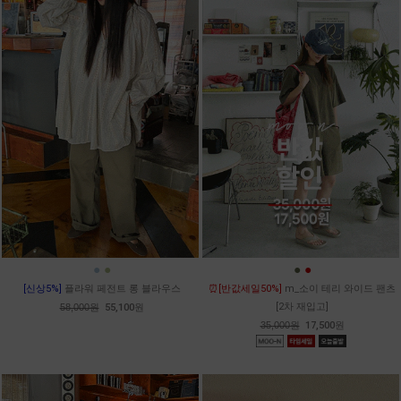
●
●
●
●
[신상5%]
플라워 페전트 롱 블라우스
⏰[반값세일50%]
m_소이 테리 와이드 팬츠
[2차 재입고]
58,000원
55,100원
35,000원
17,500원