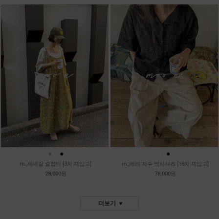
●
●
●
●
●
m_세네갈 슬랍티 [3차 재입고]
m_베리 자수 박시셔츠 [18차 재입고]
28,000원
78,000원
더보기