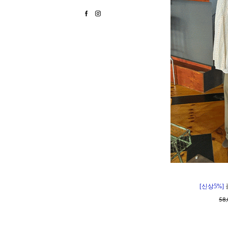
[신상5%]
58