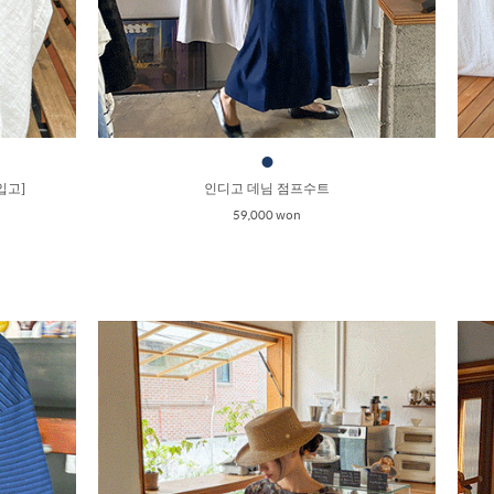
●
입고]
인디고 데님 점프수트
59,000 won