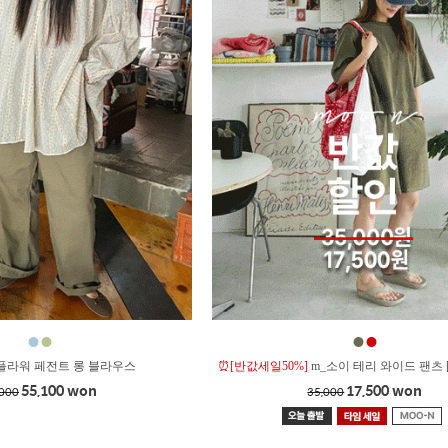
●
●
●
●
플라워 페전트 롱 블라우스
⏰[반값세일50%]
m_소이 테리 와이드 팬츠 
55,100 won
17,500 won
,000
35,000