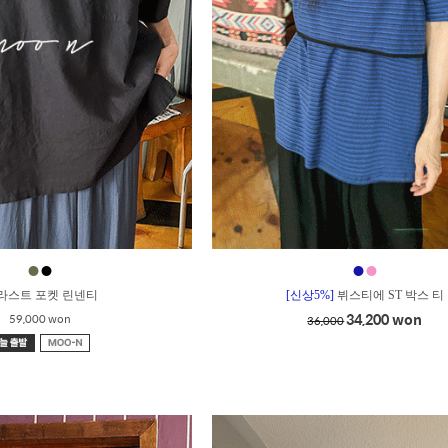
●
●
●
●
_라스트 포켓 린넨티
[신상5%]
뷔스티에 ST 박스 티
34,200 won
59,000 won
36,000