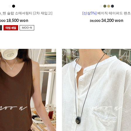
●
●
●
●
●
●
m_텐 슬랍 소매셔링티 [2차 재입고]
[신상5%]
베이직 테이퍼드 팬츠
18,500 won
34,200 won
,000
36,000