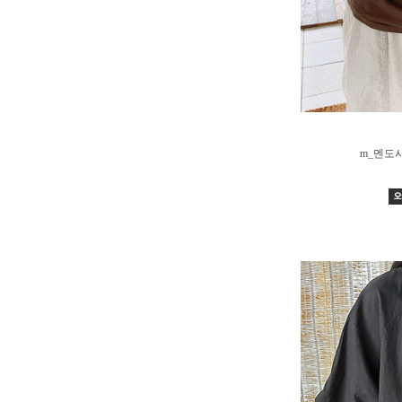
m_멘도사