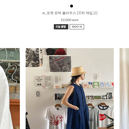
●
●
m_포엣 핀턱 블라우스 [35차 재입고]
52,000 won