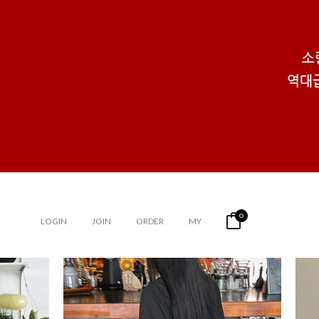
0
LOGIN
JOIN
ORDER
MY