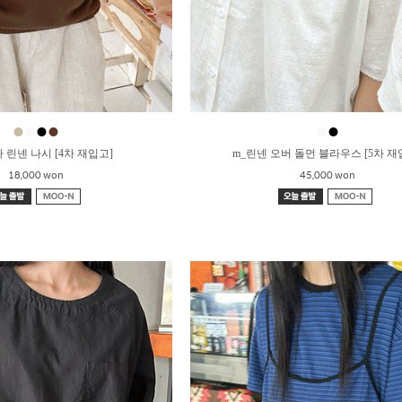
●
●
●
●
●
●
 린넨 나시 [4차 재입고]
m_린넨 오버 돌먼 블라우스 [5차 재
18,000 won
45,000 won