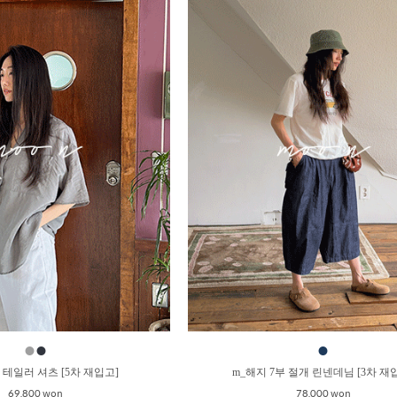
●
●
●
 테일러 셔츠 [5차 재입고]
m_해지 7부 절개 린넨데님 [3차 재
69,800 won
78,000 won