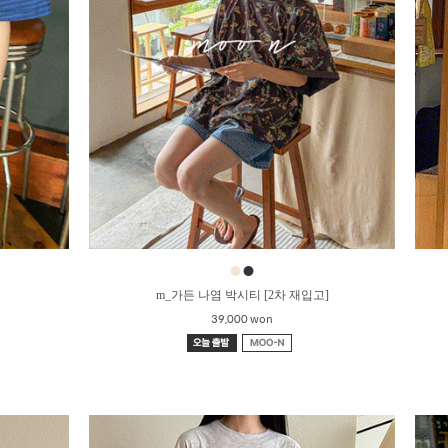
●
●
m_가든 나염 박시티 [2차 재입고]
39,000 won