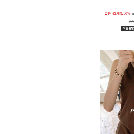
⏰[반값세일50%]
37