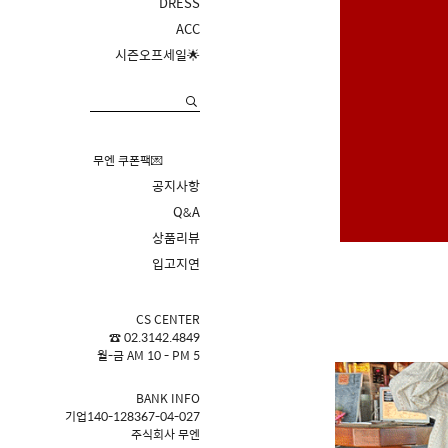
DRESS
ACC
시즌오프세일🌟
무엔 쿠폰팩💌
공지사항
Q&A
상품리뷰
입고지연
CS CENTER
☎ 02.3142.4849
월-금 AM 10 - PM 5
BANK INFO
기업140-128367-04-027
주식회사 무엔