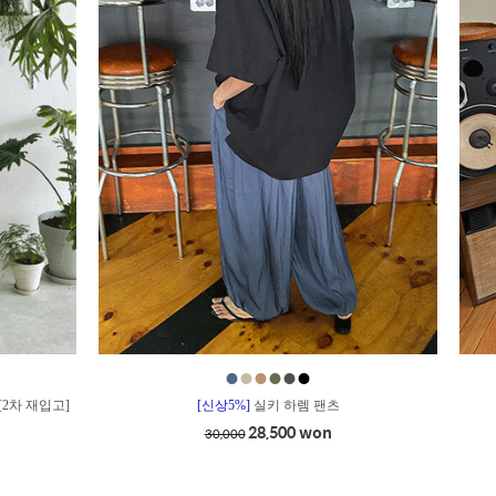
●
●
●
●
●
●
[2차 재입고]
[신상5%]
실키 하렘 팬츠
28,500 won
30,000