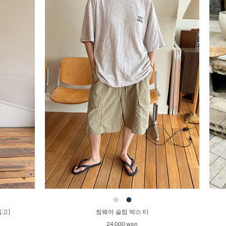
●
●
●
입고]
썸웨어 슬럽 박스 티
24,000 won