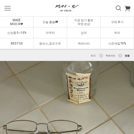
MADE
지금 입기 좋은
오늘 출발🚚
구매 후기
MOO-N🖤
무엔 린넨
신상품 5~10%
아우터
상의
하의
BEST 50
원피스,점프수트
액세서리
시즌세일70%
ACC
액세서리
안경