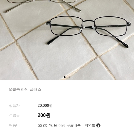
오블롱 라인 글래스
상품가
20,000원
200원
적립금
배송비
(조건)
7만원 이상 무료배송
지역별