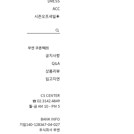
DRESS
ACC
시즌오프세일🌟
무엔 쿠폰팩💌
공지사항
Q&A
상품리뷰
입고지연
CS CENTER
☎ 02.3142.4849
월-금 AM 10 - PM 5
BANK INFO
기업140-128367-04-027
주식회사 무엔