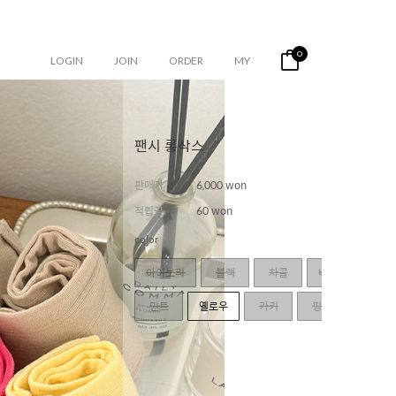
0
LOGIN
JOIN
ORDER
MY
팬시 롱삭스
판매가
6,000 won
적립금
60 won
color
아이보리
블랙
차콜
베이지
민트
옐로우
카키
핑크