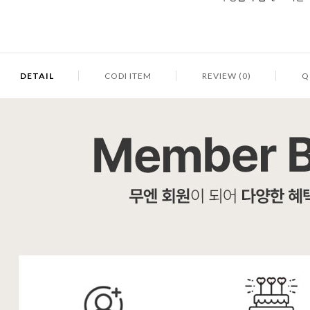
DETAIL
CODI ITEM
REVIEW (0)
Q