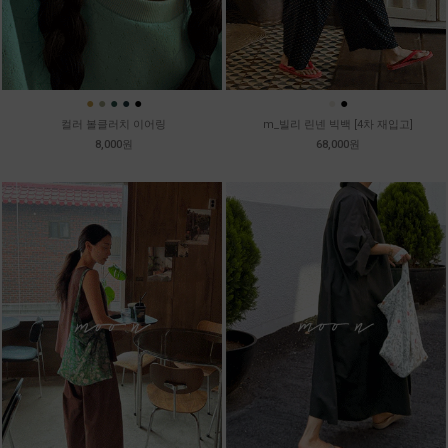
●
●
●
●
●
●
●
컬러 볼클러치 이어링
m_빌리 린넨 빅백 [4차 재입고]
8,000원
68,000원