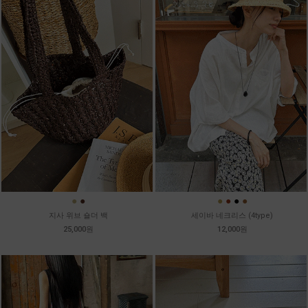
●
●
●
●
●
●
지사 위브 숄더 백
세이바 네크리스 (4type)
25,000원
12,000원