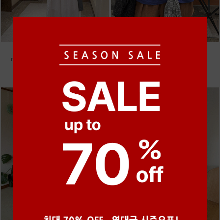
●
●
●
●
●
●
m_밴프 핀턱 린넨스커트 [3차 재입고]
m_마무 린넨 나시 [4차 재입고]
98,000원
28,000원