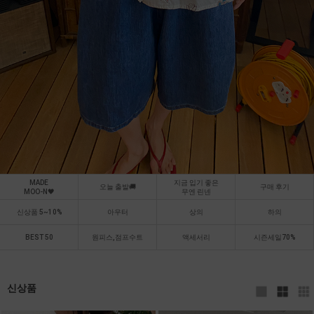
MADE
지금 입기 좋은
오늘 출발🚚
구매 후기
MOO-N🖤
무엔 린넨
신상품 5~10%
아우터
상의
하의
BEST 50
원피스,점프수트
액세서리
시즌세일70%
신상품