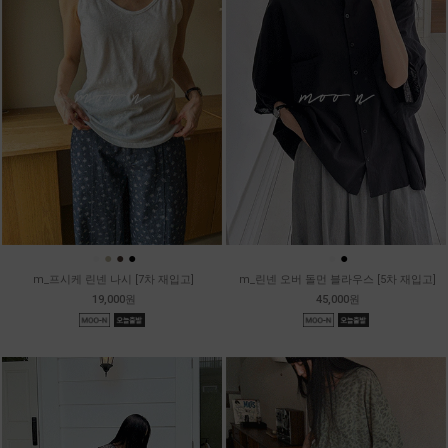
●
●
●
●
●
●
m_프시케 린넨 나시 [7차 재입고]
m_린넨 오버 돌먼 블라우스 [5차 재입고]
19,000원
45,000원