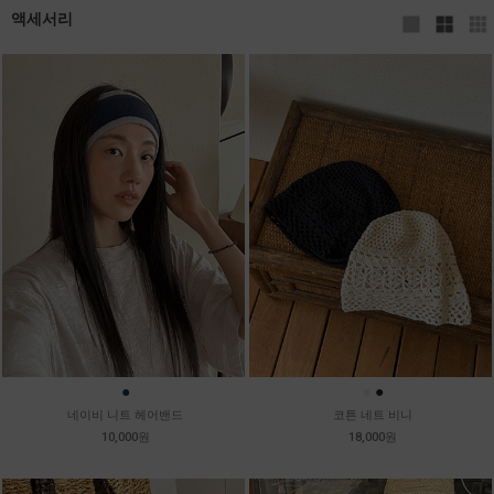
액세서리
●
●
●
네이비 니트 헤어밴드
코튼 네트 비니
10,000원
18,000원