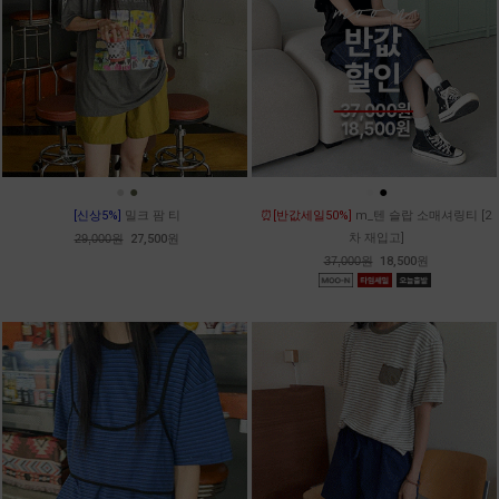
●
●
●
●
[신상5%]
밀크 팜 티
⏰[반값세일50%]
m_텐 슬랍 소매셔링티 [2
차 재입고]
29,000원
27,500원
37,000원
18,500원