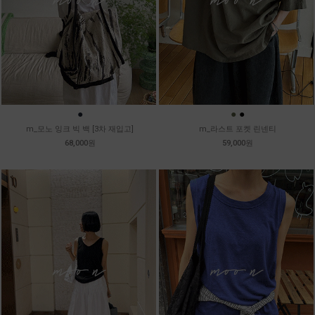
●
●
●
m_모노 잉크 빅 백 [3차 재입고]
m_라스트 포켓 린넨티
68,000원
59,000원