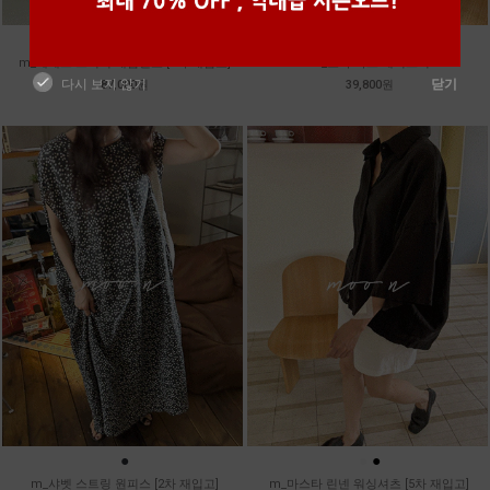
●
●
●
●
m_헤세드 스티치 데님팬츠 [4차 재입고]
m_토가 하프 레이스티
다시 보지 않기
닫기
87,000원
39,800원
●
●
●
m_샤벳 스트링 원피스 [2차 재입고]
m_마스타 린넨 워싱셔츠 [5차 재입고]