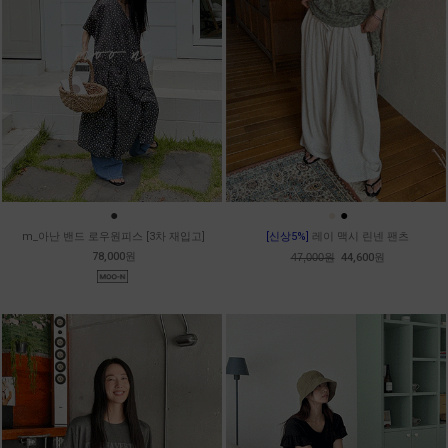
●
●
●
m_아난 밴드 로우원피스 [3차 재입고]
[신상5%]
레이 맥시 린넨 팬츠
78,000원
47,000원
44,600원