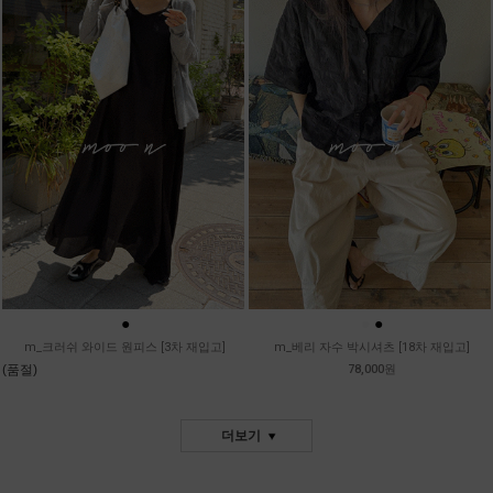
●
●
●
m_크러쉬 와이드 원피스 [3차 재입고]
m_베리 자수 박시셔츠 [18차 재입고]
(품절)
78,000원
더보기