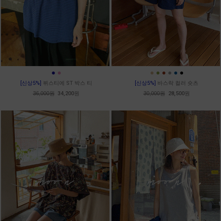
●
●
●
●
●
●
●
●
[신상5%]
뷔스티에 ST 박스 티
[신상5%]
바스락 컬러 숏츠
36,000원
34,200원
30,000원
28,500원