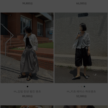
99,800원
66,000원
●
●
●
●
m_깅엄 린넨 펌킨 팬츠
m_키츠 레이스 하프팬츠
89,000원
52,000원