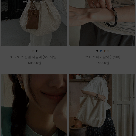
●
●
●
●
●
●
m_그로브 린넨 셔링백 [5차 재입고]
쿠바 브레이슬릿(4type)
68,000원
14,000원