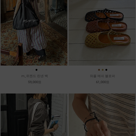
●
●
●
●
●
m_위켄드 린넨 백
와플 메쉬 블로퍼
59,000원
61,000원