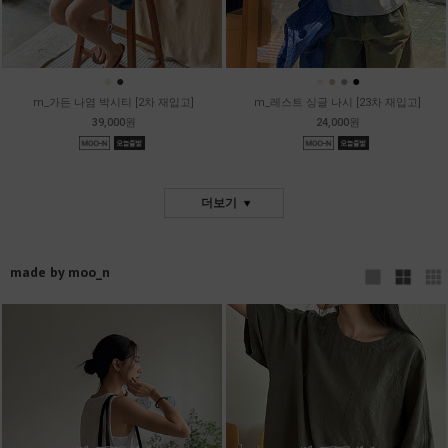
●
●
●
●
●
●
m_가든 나염 박시티 [2차 재입고]
m_레스트 싱글 나시 [23차 재입고]
39,000원
24,000원
더보기
made by moo_n