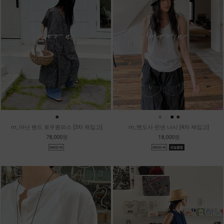
●
●
●
●
●
m_아난 밴드 로우원피스 [3차 재입고]
m_멘도사 린넨 나시 [4차 재입고]
78,000원
18,000원