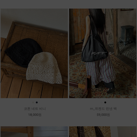
●
●
●
●
코튼 네트 비니
m_위켄드 린넨 백
18,000원
59,000원