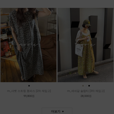
●
●
●
●
m_샤벳 스트링 원피스 [2차 재입고]
m_세네갈 슬랍티 [3차 재입고]
99,800원
28,000원
더보기