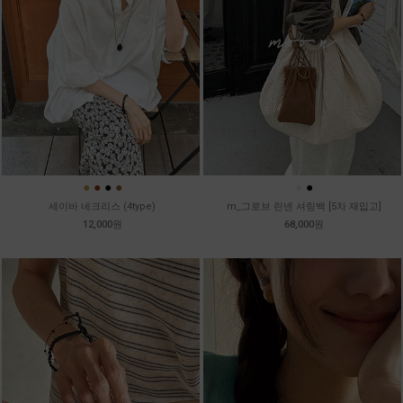
●
●
●
●
●
●
세이바 네크리스 (4type)
m_그로브 린넨 셔링백 [5차 재입고]
12,000원
68,000원