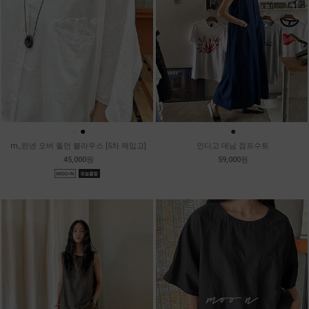
●
●
●
m_린넨 오버 돌먼 블라우스 [5차 재입고]
인디고 데님 점프수트
45,000원
59,000원