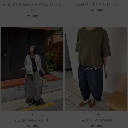
m_훌 케미컬 슬리브리스 원피스 [2차 재입
m_마스타 린넨 워싱셔츠 [5차 재입고]
고]
66,000원
79,000원
●
●
●
m_비포 레이스 스판나시
m_토가 하프 레이스티
26,000원
39,800원