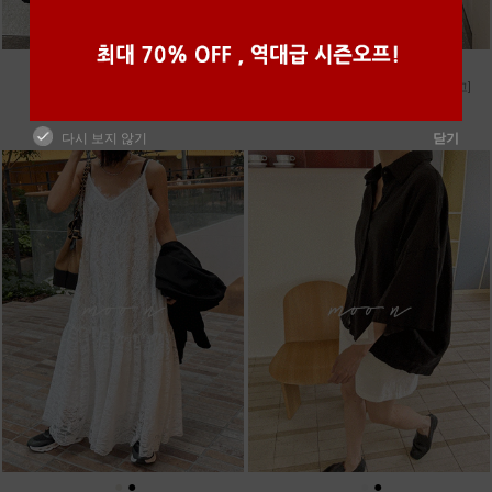
●
●
●
●
●
●
m_마무 린넨 나시 [4차 재입고]
m_밴프 핀턱 린넨스커트 [3차 재입고]
28,000원
98,000원
다시 보지 않기
닫기
●
●
●
●