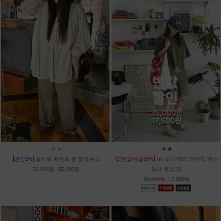
●
●
●
●
[신상5%]
플라워 페전트 롱 블라우스
⏰[반값세일50%]
m_소이 테리 와이드 팬츠
[2차 재입고]
58,000원
55,100원
35,000원
17,500원