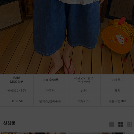
MADE
지금 입기 좋은
오늘 출발🚚
구매 후기
MOO-N🖤
무엔 린넨
신상품 5~10%
아우터
상의
하의
BEST 50
원피스,점프수트
액세서리
시즌세일70%
신상품