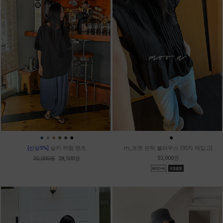
●
●
●
●
●
●
●
●
[신상5%]
실키 하렘 팬츠
m_포엣 핀턱 블라우스 [35차 재입고]
52,000원
30,000원
28,500원