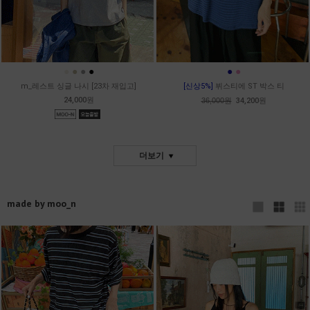
●
●
●
●
●
●
m_레스트 싱글 나시 [23차 재입고]
[신상5%]
뷔스티에 ST 박스 티
24,000원
36,000원
34,200원
더보기
made by moo_n