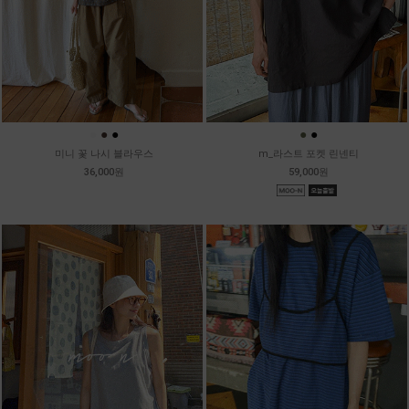
●
●
●
●
●
미니 꽃 나시 블라우스
m_라스트 포켓 린넨티
36,000원
59,000원