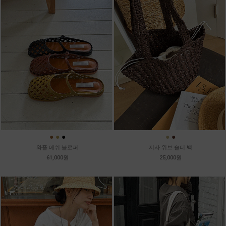
●
●
●
●
●
와플 메쉬 블로퍼
지사 위브 숄더 백
61,000원
25,000원