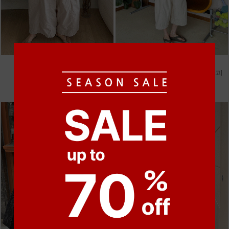
●
●
●
●
m_비휴 체크 박시셔츠
m_헤세드 스티치 데님팬츠 [4차 재입고]
52,000원
87,000원