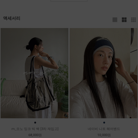
액세서리
●
●
m_모노 잉크 빅 백 [3차 재입고]
네이비 니트 헤어밴드
68,000원
10,000원