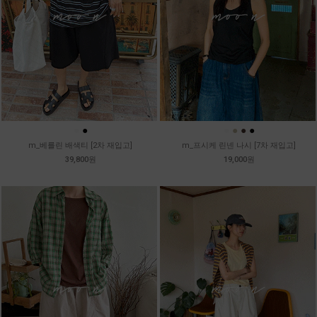
●
●
●
●
●
●
m_베를린 배색티 [2차 재입고]
m_프시케 린넨 나시 [7차 재입고]
39,800원
19,000원