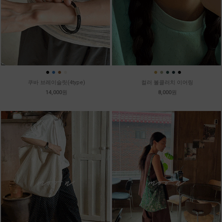
●
●
●
●
●
●
●
●
●
쿠바 브레이슬릿(4type)
컬러 볼클러치 이어링
14,000원
8,000원