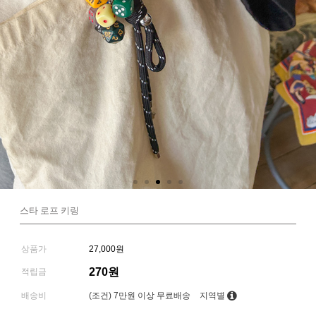
스타 로프 키링
상품가
27,000원
270원
적립금
배송비
(조건)
7만원 이상 무료배송
지역별