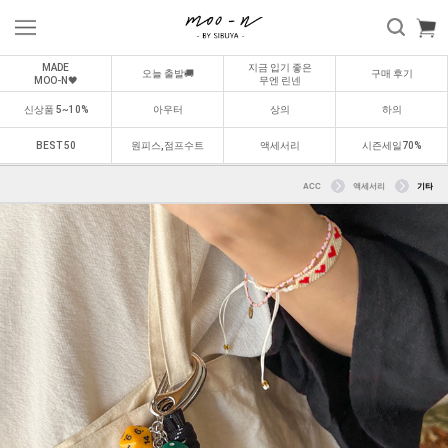
MADE
지금 입기 좋은
오늘 출발🚚
구매 후기
MOO-N🖤
무엔 린넨
신상품 5~10%
아우터
상의
하의
BEST 50
원피스,점프수트
액세서리
시즌세일70%
ACC
액세서리
기타